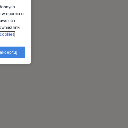
odobnych
i w oparciu o
awdzić i
wnież linki
 cookies
akceptuj