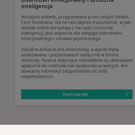
inteligencja
Niniejsza ankieta, przygotowana przez zespół Patient
Care Doctoralia, ma na celu lepsze zrozumienie, w jaki
sposób ludzie korzystają z narzędzi sztucznej
inteligencji jako wsparcia dla swojego dobrostanu
emocjonalnego i zdrowia psychicznego.
Udział w ankiecie jest anonimowy, a wyniki będą
analizowane i prezentowane wyłącznie w formie
zbiorczej. Pytania dotyczące nastolatków są skierowane
wyłącznie do rodziców lub opiekunów prawnych. Nie
zbieramy informacji bezpośrednio od osób
niepełnoletnich.
Start survey
Serwis
Dla pa