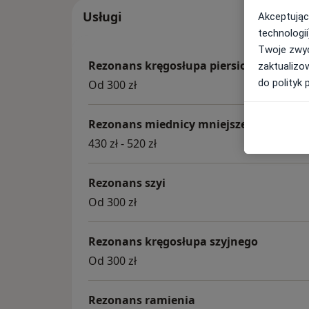
Usługi
Akceptując
technologii
Twoje zwyc
Rezonans kręgosłupa piersiowego
zaktualizo
do polityk 
Od 300 zł
Rezonans miednicy mniejszej
430 zł - 520 zł
Rezonans szyi
Od 300 zł
Rezonans kręgosłupa szyjnego
Od 300 zł
Rezonans ramienia