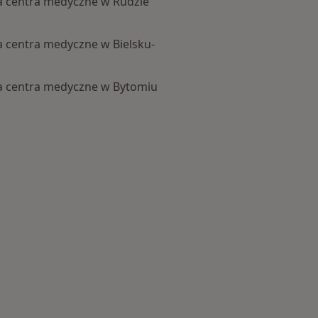
a centra medyczne w Rudzie
 centra medyczne w Bielsku-
a centra medyczne w Bytomiu
j w kategorii: Centra medyczne Diagnostyka w pobliżu