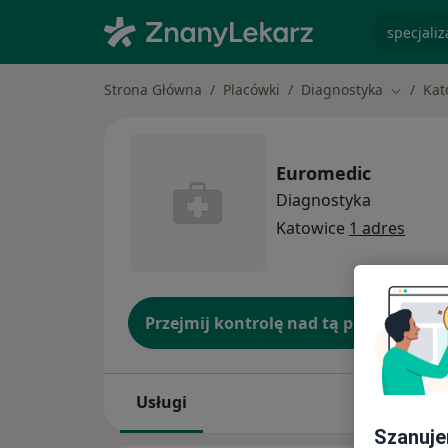
specjaliz
Strona Główna
Placówki
Diagnostyka
Kat
Zmień m
Euromedic
Diagnostyka
Katowice
1 adres
Przejmij kontrolę nad tą placówką
Usługi
Szanuje