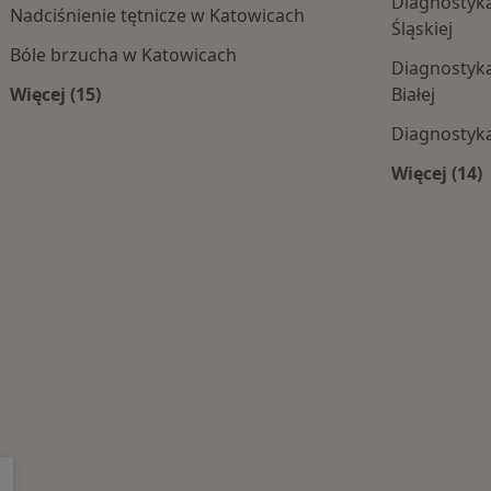
Diagnostyk
Nadciśnienie tętnicze w Katowicach
Śląskiej
Bóle brzucha w Katowicach
Diagnostyka
Więcej (15)
Białej
Więcej w kategorii: Najczęście leczone choroby
Diagnostyk
Więcej (14)
e centra medyczne
Więce