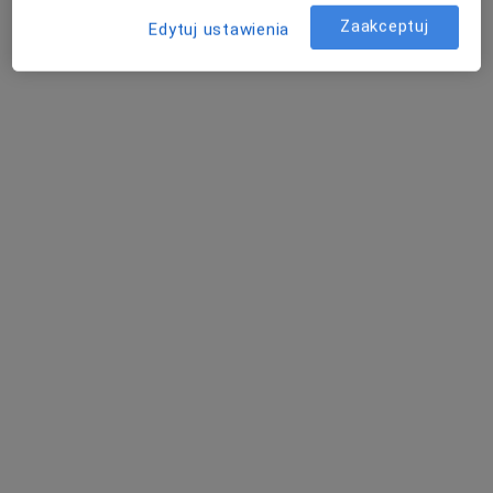
PZU ​Zabrze Diagnostyka Obrazowa
Zaakceptuj
Elektroradiologia, Radiologia
Edytuj ustawienia
1 opinia
Zamkowa 4, Zabrze
•
Mapa
Tomografia klatki piersiowej
430 zł
Pokaż więcej usług
TK PZU Zabrze
diagnostyka
Brak dostępnych specjalistów z wolnymi terminami w tym centrum medycznym.
Pokaż profil
Powiązane wyszukiwania