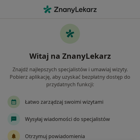
Me
Tomografia Klatki Piersiowej • Ruda Śląska, śląskie
Filtry
• 1
Mapa
Tomografia klatki piersiowej specjaliści w
Witaj na ZnanyLekarz
Rudzie Śląskiej
Jak działają wyniki wyszukiwania
Znajdź najlepszych specjalistów i umawiaj wizyty.
Pobierz aplikację, aby uzyskać bezpłatny dostęp do
przydatnych funkcji:
Łatwo zarządzaj swoimi wizytami
Wysyłaj wiadomości do specjalistów
Centrum Diagnostyczne HELIMED Ruda
Otrzymuj powiadomienia
Śląska