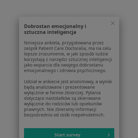
Dla profesjonalistów
Cennik
Dla lekarzy
Dobrostan emocjonalny i
Dla placówek medycznych
sztuczna inteligencja
Noa Notes
nowość
Baza wiedzy
Niniejsza ankieta, przygotowana przez
zespół Patient Care Doctoralia, ma na celu
Centrum Pomocy dla Specjalisty
lepsze zrozumienie, w jaki sposób ludzie
korzystają z narzędzi sztucznej inteligencji
Kontakt
jako wsparcia dla swojego dobrostanu
ZnanyLekarz - Strona główna
emocjonalnego i zdrowia psychicznego.
ZnanyLekarz Sp. z o.o.
Udział w ankiecie jest anonimowy, a wyniki
ul. Kolejowa 5/7
będą analizowane i prezentowane
01-217 Warszawa, Polska
wyłącznie w formie zbiorczej. Pytania
dotyczące nastolatków są skierowane
NIP: ⁠7010224868
wyłącznie do rodziców lub opiekunów
prawnych. Nie zbieramy informacji
KRS: ⁠0000347997
bezpośrednio od osób niepełnoletnich.
REGON: ⁠142276657
Sąd Rejonowy dla m.st. Warszawy w Warszawie XII
Start survey