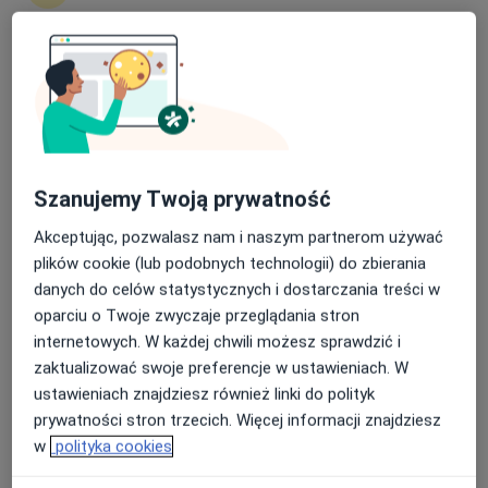
Diagnostyka, Radiologia
13 opinii
Nasza średnia ocena na App Store to 4.9 i 4.1 na
Oddziałów Młodzieży Powstańczej 14a, Ruda Śląska
•
Mapa
Google Play Store
Tomografia klatki piersiowej
od 370 zł
Pokaż więcej usług
Brak dostępnych specjalistów z wolnymi terminami w tym centrum medycznym.
Szanujemy Twoją prywatność
Akceptując, pozwalasz nam i naszym partnerom używać
Pokaż profil
plików cookie (lub podobnych technologii) do zbierania
danych do celów statystycznych i dostarczania treści w
oparciu o Twoje zwyczaje przeglądania stron
internetowych. W każdej chwili możesz sprawdzić i
zaktualizować swoje preferencje w ustawieniach. W
ustawieniach znajdziesz również linki do polityk
prywatności stron trzecich. Więcej informacji znajdziesz
w
polityka cookies