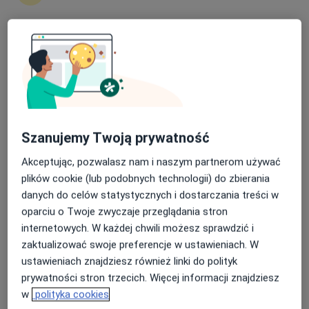
Rezonans Magnetyczny Affidea
Nasza średnia ocena na App Store to 4.9 i 4.1 na
Diagnostyka
Google Play Store
Gdynia
umów wizytę
Pracownia rezonansu
Szanujemy Twoją prywatność
magnetycznego
Akceptując, pozwalasz nam i naszym partnerom używać
Diagnostyka
plików cookie (lub podobnych technologii) do zbierania
Łódź
danych do celów statystycznych i dostarczania treści w
oparciu o Twoje zwyczaje przeglądania stron
umów wizytę
internetowych. W każdej chwili możesz sprawdzić i
Rezonans magnetyczny enel-med
zaktualizować swoje preferencje w ustawieniach. W
Gdańsk Grunwaldzka
ustawieniach znajdziesz również linki do polityk
prywatności stron trzecich. Więcej informacji znajdziesz
Diagnostyka
w
polityka cookies
Gdańsk