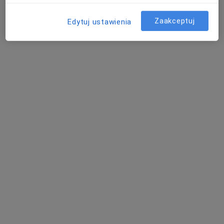
umów wizytę
Zaakceptuj
Edytuj ustawienia
Rezonans magnetyczny enel-med
Domaniewska
Diagnostyka
Warszawa
umów wizytę
Magdalena Śliwińska
Diagnostyka, Lekarz chorób zakaźnych
Kraków
Irena Głogowska
Diagnostyka
Trzebinia