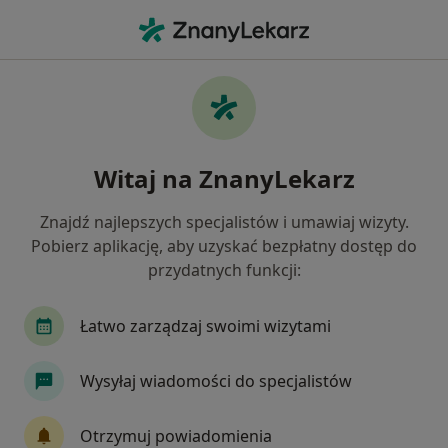
Me
Czego szukasz?
Strona Główna
Usługi
Rezonans Enterografia
Rezonans enterografia -
Witaj na ZnanyLekarz
informacje, specjaliści, pytania i
odpowiedzi
Znajdź najlepszych specjalistów i umawiaj wizyty.
Pobierz aplikację, aby uzyskać bezpłatny dostęp do
przydatnych funkcji:
Łatwo zarządzaj swoimi wizytami
Informacje
Wysyłaj wiadomości do specjalistów
Eksperci - rezonans enterografia
Otrzymuj powiadomienia