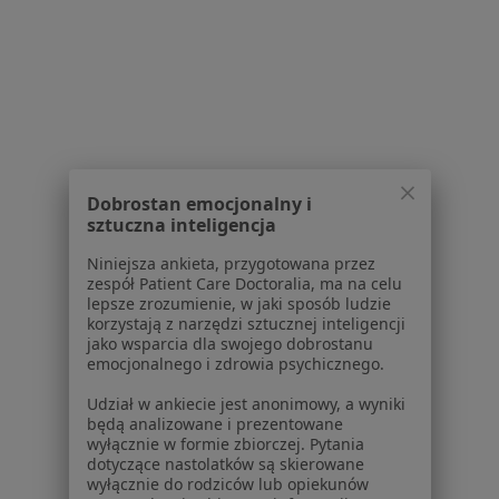
Choroby
Pomoc
Aplikacje mobilne
Blog dla pacjentów
Dla profesjonalistów
Cennik
Dla lekarzy
Dobrostan emocjonalny i
sztuczna inteligencja
Dla placówek medycznych
Noa Notes
nowość
Niniejsza ankieta, przygotowana przez
Baza wiedzy
zespół Patient Care Doctoralia, ma na celu
lepsze zrozumienie, w jaki sposób ludzie
Centrum Pomocy dla Specjalisty
korzystają z narzędzi sztucznej inteligencji
jako wsparcia dla swojego dobrostanu
Kontakt
emocjonalnego i zdrowia psychicznego.
ZnanyLekarz - Strona główna
Udział w ankiecie jest anonimowy, a wyniki
ZnanyLekarz Sp. z o.o.
będą analizowane i prezentowane
ul. Kolejowa 5/7
wyłącznie w formie zbiorczej. Pytania
01-217 Warszawa, Polska
dotyczące nastolatków są skierowane
wyłącznie do rodziców lub opiekunów