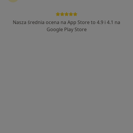
Nasza średnia ocena na App Store to 4.9 i 4.1 na
mgr Magdalena Pstrągowska
Google Play Store
·
Więcej
Psycholog, Psychoterapeuta
26 opinii
Opata Hackiego 8-10, Gabinet nr13, Gdynia
•
Mapa
Gabinet Pomocy Psychologicznej Magdalena Pstrągowska
Psychoterapia rodzinna
250 zł
Specjalista nie oferuje umawiania online pod tym adresem.
Poproś o wizytę