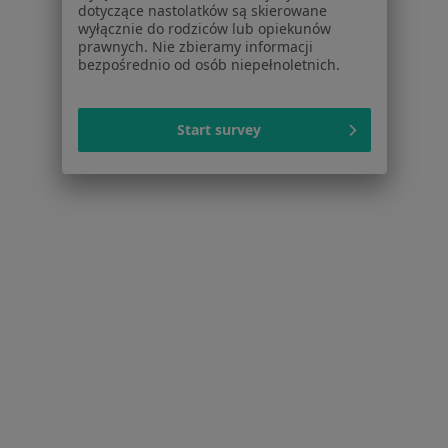
dotyczące nastolatków są skierowane
Interniści w Gdyni
wyłącznie do rodziców lub opiekunów
prawnych. Nie zbieramy informacji
Psychoterapeuci w Gdyni
bezpośrednio od osób niepełnoletnich.
Fizjoterapeuci w Gdyni
Więcej (15)
Start survey
Więcej w kategorii: Popularne specjalizacje
Strona Główna
Usługi I Zabiegi
Terapia Rodzinna
Zmień m
Gdynia
Zmień miasto
Serwis
Regulamin
Polityka prywatności pacjentów