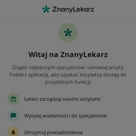
Me
Terapia Rodzinna • Gdynia, pomorskie
Filtry
• 1
Ubezpieczenie
Map
Terapia rodzinna specjaliści w Gdyni
Witaj na ZnanyLekarz
Jak działają wyniki wyszukiwania
Znajdź najlepszych specjalistów i umawiaj wizyty.
Pobierz aplikację, aby uzyskać bezpłatny dostęp do
Jaką wizytę chcesz umówić?
przydatnych funkcji:
Psychoterapia rodzinna
Terapia rodzinna
Łatwo zarządzaj swoimi wizytami
Wysyłaj wiadomości do specjalistów
Otrzymuj powiadomienia