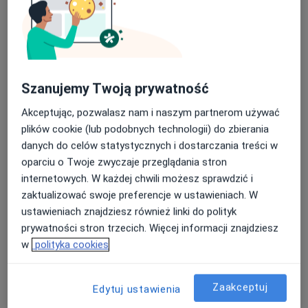
Bezpieczne płatności
mgr Paweł Brzeziński
·
Więcej
Psycholog
Szanujemy Twoją prywatność
12 opinii
Akceptując, pozwalasz nam i naszym partnerom używać
Olimpijska 2, Gdynia
•
Mapa
plików cookie (lub podobnych technologii) do zbierania
Gabinet psychoterapii
danych do celów statystycznych i dostarczania treści w
Terapia rodzinna
220 zł
oparciu o Twoje zwyczaje przeglądania stron
internetowych. W każdej chwili możesz sprawdzić i
Specjalista nie oferuje umawiania online pod tym adresem.
zaktualizować swoje preferencje w ustawieniach. W
Poproś o wizytę
ustawieniach znajdziesz również linki do polityk
prywatności stron trzecich. Więcej informacji znajdziesz
w
polityka cookies
Zaakceptuj
Edytuj ustawienia