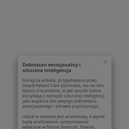
Powiązane wyszukiwania
Usługi w Gdyni
Konsultacja psychologiczna w Gdyni
Psychoterapia indywidualna w Gdyni
Psychoterapia w Gdyni
Konsultacja psychoterapeutyczna w Gdyni
Dobrostan emocjonalny i
Konsultacja psychologiczna (pierwsza wizyta) w
sztuczna inteligencja
Gdyni
Niniejsza ankieta, przygotowana przez
Więcej (15)
zespół Patient Care Doctoralia, ma na celu
lepsze zrozumienie, w jaki sposób ludzie
Więcej w kategorii: Usługi w Gdyni
korzystają z narzędzi sztucznej inteligencji
jako wsparcia dla swojego dobrostanu
Popularne specjalizacje
emocjonalnego i zdrowia psychicznego.
Stomatolodzy w Gdyni
Udział w ankiecie jest anonimowy, a wyniki
będą analizowane i prezentowane
Psycholodzy w Gdyni
wyłącznie w formie zbiorczej. Pytania