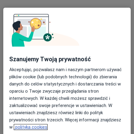
Specjalista nie oferuje umawiania online pod tym adresem.
Poproś o wizytę
Szanujemy Twoją prywatność
Akceptując, pozwalasz nam i naszym partnerom używać
plików cookie (lub podobnych technologii) do zbierania
danych do celów statystycznych i dostarczania treści w
mgr Bartosz Łapa
oparciu o Twoje zwyczaje przeglądania stron
·
Więcej
Psycholog
internetowych. W każdej chwili możesz sprawdzić i
24 opinie
zaktualizować swoje preferencje w ustawieniach. W
ustawieniach znajdziesz również linki do polityk
Mściwoja 10/6a, Gdynia
•
Mapa
prywatności stron trzecich. Więcej informacji znajdziesz
Gabinet Psychologiczny Bartosz Łapa
w
polityka cookies
Poradnictwo psychologiczne
180 zł