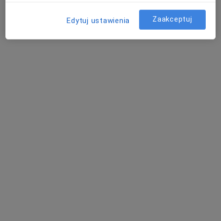
Specjalista nie oferuje umawiania online pod tym adresem.
Zaakceptuj
Edytuj ustawienia
Poproś o wizytę
Bezpieczne płatności
mgr Andżelika Kulczyńska
·
Więcej
Psycholog
22 opinie
Świętojańska 66, Gdynia
•
Mapa
Psycholog