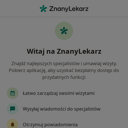
Me
Poradnictwo Psychologiczne • Gdynia, pomorskie
Filtry
• 1
Ubezpieczenie
Map
Poradnictwo psychologiczne specjaliści w
Witaj na ZnanyLekarz
Gdyni
Jak działają wyniki wyszukiwania
Znajdź najlepszych specjalistów i umawiaj wizyty.
Pobierz aplikację, aby uzyskać bezpłatny dostęp do
przydatnych funkcji:
Jakiego specjalisty szukasz?
Psycholog
Psychoterapeuta
Łatwo zarządzaj swoimi wizytami
Seksuolog
Psychotraumatolog
Wysyłaj wiadomości do specjalistów
Psycholog dziecięcy
Zobacz więcej
Otrzymuj powiadomienia