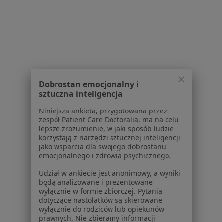
Powiązane wyszukiwania
Usługi w Gdyni
Konsultacja psychologiczna w Gdyni
Psychoterapia indywidualna w Gdyni
Dobrostan emocjonalny i
Psychoterapia w Gdyni
sztuczna inteligencja
Konsultacja psychoterapeutyczna w Gdyni
Niniejsza ankieta, przygotowana przez
zespół Patient Care Doctoralia, ma na celu
Konsultacja psychologiczna (pierwsza wizyta) w
lepsze zrozumienie, w jaki sposób ludzie
Gdyni
korzystają z narzędzi sztucznej inteligencji
jako wsparcia dla swojego dobrostanu
Więcej (15)
emocjonalnego i zdrowia psychicznego.
Więcej w kategorii: Usługi w Gdyni
Udział w ankiecie jest anonimowy, a wyniki
będą analizowane i prezentowane
Popularne specjalizacje
wyłącznie w formie zbiorczej. Pytania
Stomatolodzy w Gdyni
dotyczące nastolatków są skierowane
wyłącznie do rodziców lub opiekunów
Psycholodzy w Gdyni
prawnych. Nie zbieramy informacji