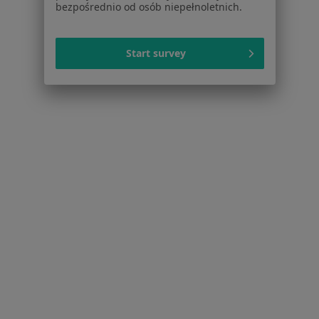
bezpośrednio od osób niepełnoletnich.
Interniści w Gdyni
Psychoterapeuci w Gdyni
Start survey
Fizjoterapeuci w Gdyni
Więcej (15)
Więcej w kategorii: Popularne specjalizacje
Strona Główna
Usługi I Zabiegi
Poradnictwo Psychologiczne
Gdynia
Zmień miasto
Zmień miasto
Serwis
Regulamin