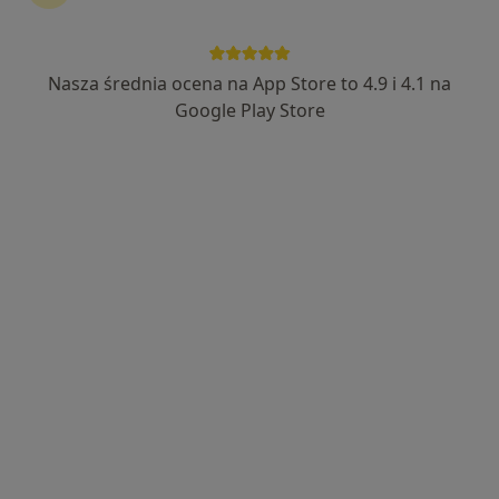
Nasza średnia ocena na App Store to 4.9 i 4.1 na
Google Play Store
mgr Bartosz Zawidzki
·
Więcej
Psycholog, Psycholog dziecięcy
81 opinii
Łużycka 2/17 przy Sportowej, Gdynia
•
Mapa
Bartosz Zawidzki - Przemyślany Ruch
Poradnictwo psychologiczne
200 zł
Specjalista nie oferuje umawiania online pod tym adresem.
Poproś o wizytę