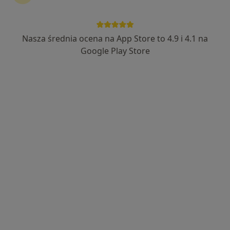
Nasza średnia ocena na App Store to 4.9 i 4.1 na
Google Play Store
Bezpieczne płatności
lek. dent. Dominika Karwowska
·
Więcej
Stomatolog
44 opinie
Pułaskiego 35, Białystok
•
Mapa
Dentalblue
Scaling + piaskowanie
200 zł
Specjalista nie oferuje umawiania online pod tym adresem.
Poproś o wizytę