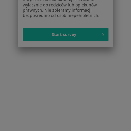
Stomatolodzy w Białymstoku
wyłącznie do rodziców lub opiekunów
prawnych. Nie zbieramy informacji
Interniści w Białymstoku
bezpośrednio od osób niepełnoletnich.
Psycholodzy w Białymstoku
Ginekolodzy w Białymstoku
Start survey
Pediatrzy w Białymstoku
Więcej (15)
Więcej w kategorii: Popularne specjalizacje
Strona Główna
Usługi I Zabiegi
Scaling + Piaskowanie
Białystok
Zmień miasto
Serwis