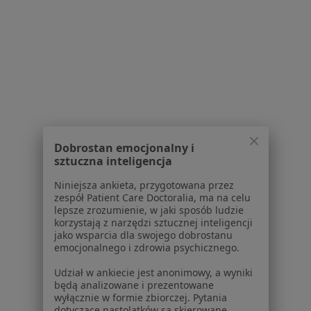
1
2
Powiązane wyszukiwania
Usługi w Białymstoku
Konsultacja stomatologiczna w Białymstoku
Dobrostan emocjonalny i
Leczenie próchnicy w Białymstoku
sztuczna inteligencja
Badania stomatologiczne w Białymstoku
Niniejsza ankieta, przygotowana przez
zespół Patient Care Doctoralia, ma na celu
Leczenie kanałowe w Białymstoku
lepsze zrozumienie, w jaki sposób ludzie
korzystają z narzędzi sztucznej inteligencji
Stomatologia zachowawcza w Białymstoku
jako wsparcia dla swojego dobrostanu
emocjonalnego i zdrowia psychicznego.
Więcej (15)
Więcej w kategorii: Usługi w Białymstoku
Udział w ankiecie jest anonimowy, a wyniki
będą analizowane i prezentowane
Popularne specjalizacje
wyłącznie w formie zbiorczej. Pytania
dotyczące nastolatków są skierowane