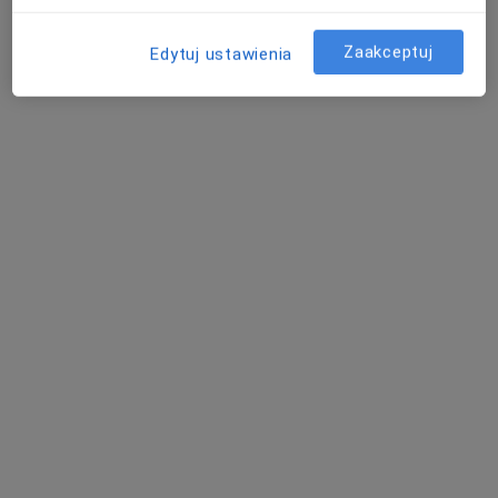
Poproś o wizytę
Zaakceptuj
Edytuj ustawienia
Bezpieczne płatności
lek. dent. Martyna Bator
·
Więcej
Stomatolog
5 opinii
Pułaskiego 35, Białystok
•
Mapa
Dentalblue
Scaling + piaskowanie
200 zł