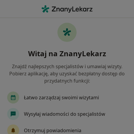
Me
Scaling Piaskowanie • Białystok, podlaskie
Filtry
• 1
Ubezpieczenie
Map
Scaling + piaskowanie specjaliści w
Witaj na ZnanyLekarz
Białymstoku
Jak działają wyniki wyszukiwania
Znajdź najlepszych specjalistów i umawiaj wizyty.
Pobierz aplikację, aby uzyskać bezpłatny dostęp do
przydatnych funkcji:
Wybierz swoje ubezpieczenie
Allianz
Compensa
Enel-med
Łatwo zarządzaj swoimi wizytami
POLMED
PZU Zdrowie
Wysyłaj wiadomości do specjalistów
Otrzymuj powiadomienia