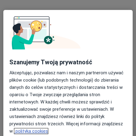
Poproś o wizytę
Szanujemy Twoją prywatność
Akceptując, pozwalasz nam i naszym partnerom używać
Bezpieczne płatności
plików cookie (lub podobnych technologii) do zbierania
lek. dent. Izabela Jankowska
danych do celów statystycznych i dostarczania treści w
Stomatolog
oparciu o Twoje zwyczaje przeglądania stron
14 opinii
internetowych. W każdej chwili możesz sprawdzić i
Pułaskiego 35, Białystok
•
Mapa
zaktualizować swoje preferencje w ustawieniach. W
Dentalblue
ustawieniach znajdziesz również linki do polityk
Scaling + piaskowanie
200 zł
prywatności stron trzecich. Więcej informacji znajdziesz
w
polityka cookies
Specjalista nie oferuje umawiania online pod tym adresem.