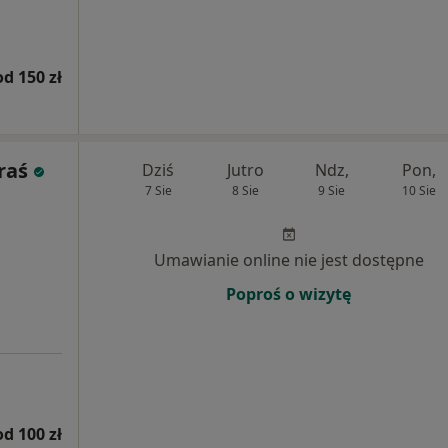
od 150 zł
araś
Dziś
Jutro
Ndz,
Pon,
7 Sie
8 Sie
9 Sie
10 Sie
Umawianie online nie jest dostępne
Poproś o wizytę
od 100 zł