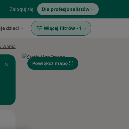
Zaloguj się
Dla profesjonalistów
je dzieci
Więcej filtrów
•
1
ukiwania
Powiększ mapę
Wt,
Śr,
Czw,
11 Sie
12 Sie
13 Sie