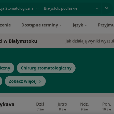
acja, badanie lub nazwisko
miasto lub dzielnica
zenie
Dostępne terminy
Język
Przyjmu
ci w Białymstoku
Jak działają wyniki wysz
iczny
Chirurg stomatologiczny
Zobacz więcej
Bykava
Dziś
Jutro
Ndz,
Pon,
7 Sie
8 Sie
9 Sie
10 Sie