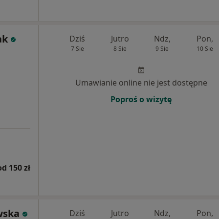
ak
Dziś
Jutro
Ndz,
Pon,
7 Sie
8 Sie
9 Sie
10 Sie
Umawianie online nie jest dostępne
Poproś o wizytę
od 150 zł
wska
Dziś
Jutro
Ndz,
Pon,