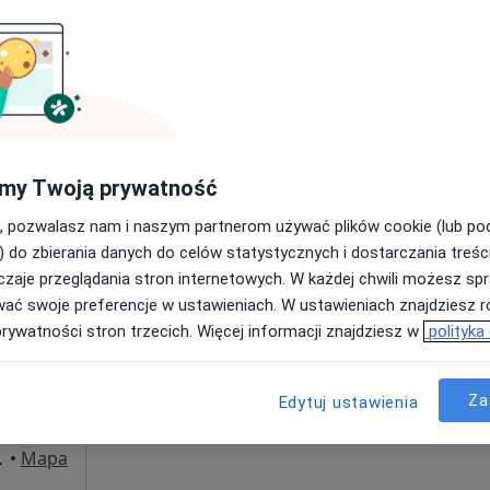
Umawianie online nie jest dostępne
Poproś o wizytę
od 150 zł
my Twoją prywatność
, pozwalasz nam i naszym partnerom używać plików cookie (lub p
) do zbierania danych do celów statystycznych i dostarczania treśc
zaje przeglądania stron internetowych. W każdej chwili możesz spr
Dziś
Jutro
Ndz,
Pon,
wać swoje preferencje w ustawieniach. W ustawieniach znajdziesz ró
7 Sie
8 Sie
9 Sie
10 Sie
prywatności stron trzecich. Więcej informacji znajdziesz w
polityka
Umawianie online nie jest dostępne
Za
Edytuj ustawienia
Poproś o wizytę
, Białystok
•
Mapa