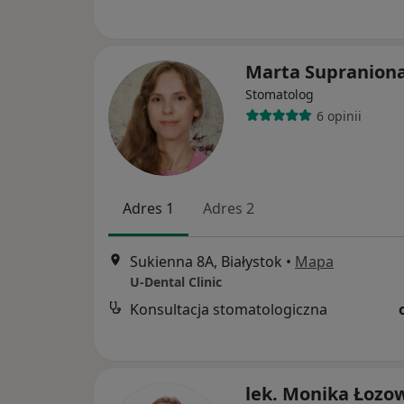
Marta Supranion
Stomatolog
6 opinii
Adres 1
Adres 2
Sukienna 8A, Białystok
•
Mapa
U-Dental Clinic
Konsultacja stomatologiczna
lek. Monika Łozo