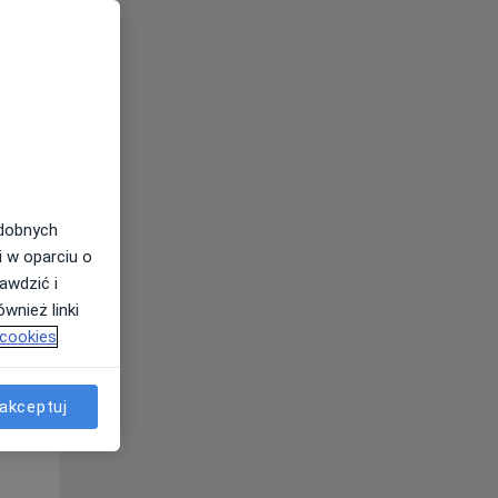
odobnych
i w oparciu o
awdzić i
Wt,
Śr,
Czw,
wnież linki
11 Sie
12 Sie
13 Sie
 cookies
akceptuj