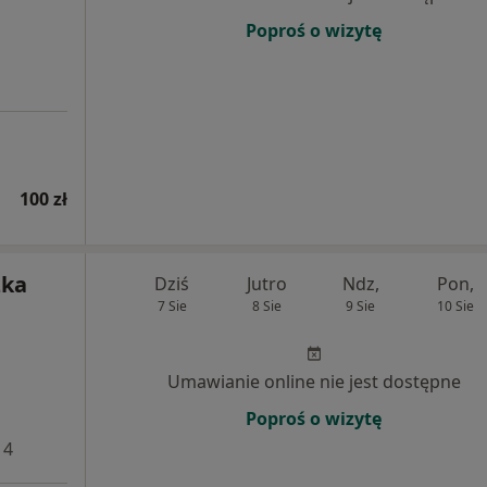
Poproś o wizytę
100 zł
zka
Dziś
Jutro
Ndz,
Pon,
7 Sie
8 Sie
9 Sie
10 Sie
Umawianie online nie jest dostępne
Poproś o wizytę
 4