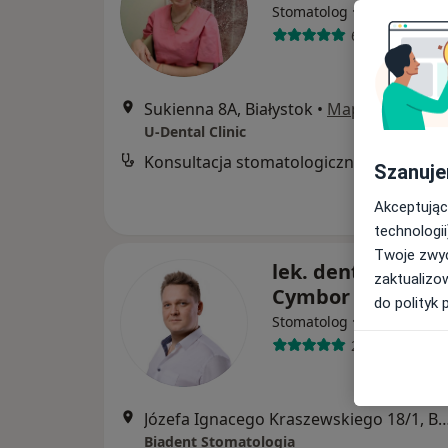
·
Więcej
Stomatolog
69 opinii
Sukienna 8A, Białystok
•
Mapa
U-Dental Clinic
Konsultacja stomatologiczna
Szanuje
Akceptując
technologii
Twoje zwyc
lek. dent. Łukasz
zaktualizo
Cymbor
do polityk 
·
Więcej
Stomatolog
265 opinii
Józefa Ignacego Kraszewskiego 18/1
Biadent Stomatologia