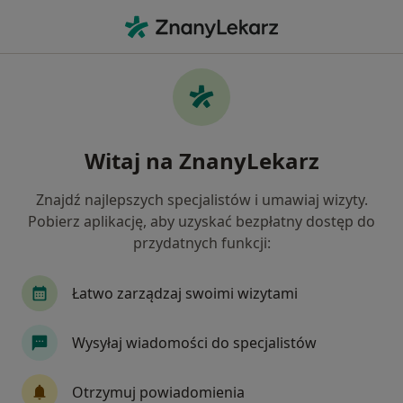
Me
Leczenie Nadwrażliwości Zębów • Białystok, podlaskie
Filtry
• 1
Ubezpieczenie
Map
Leczenie nadwrażliwości zębów specjaliści w
Witaj na ZnanyLekarz
Białymstoku
Jak działają wyniki wyszukiwania
Znajdź najlepszych specjalistów i umawiaj wizyty.
Pobierz aplikację, aby uzyskać bezpłatny dostęp do
przydatnych funkcji:
Jakiego specjalisty szukasz?
Stomatolog
Higienistka/higienista stomatolo
Łatwo zarządzaj swoimi wizytami
Wysyłaj wiadomości do specjalistów
Otrzymuj powiadomienia