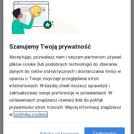
Szanujemy Twoją prywatność
lek. dent. Izabela Fesnak
Akceptując, pozwalasz nam i naszym partnerom używać
·
Więcej
Stomatolog
plików cookie (lub podobnych technologii) do zbierania
9 opinii
danych do celów statystycznych i dostarczania treści w
oparciu o Twoje zwyczaje przeglądania stron
Adres 1
Adres 2
internetowych. W każdej chwili możesz sprawdzić i
zaktualizować swoje preferencje w ustawieniach. W
Arktyczna 4/lokal u2, Białystok
•
Mapa
ustawieniach znajdziesz również linki do polityk
Smile Dental Clinic
prywatności stron trzecich. Więcej informacji znajdziesz
Leczenie nadwrażliwości zębów
od 50 zł
w
polityka cookies
Specjalista nie oferuje umawiania online pod tym adresem.
Zaakceptuj