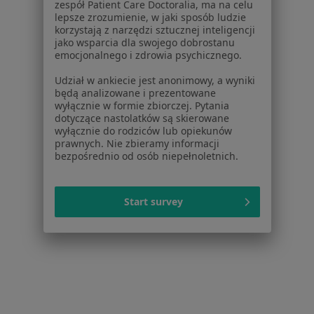
zespół Patient Care Doctoralia, ma na celu
lepsze zrozumienie, w jaki sposób ludzie
Więcej (15)
korzystają z narzędzi sztucznej inteligencji
Więcej w kategorii: Usługi w Białymstoku
jako wsparcia dla swojego dobrostanu
emocjonalnego i zdrowia psychicznego.
Popularne specjalizacje
Udział w ankiecie jest anonimowy, a wyniki
Stomatolodzy w Białymstoku
będą analizowane i prezentowane
wyłącznie w formie zbiorczej. Pytania
Interniści w Białymstoku
dotyczące nastolatków są skierowane
wyłącznie do rodziców lub opiekunów
Psycholodzy w Białymstoku
prawnych. Nie zbieramy informacji
bezpośrednio od osób niepełnoletnich.
Ginekolodzy w Białymstoku
Pediatrzy w Białymstoku
Start survey
Więcej (15)
Więcej w kategorii: Popularne specjalizacje
Strona Główna
Usługi I Zabiegi
Leczenie Nadwrażliwości Zębów
Białystok
Zmień miasto