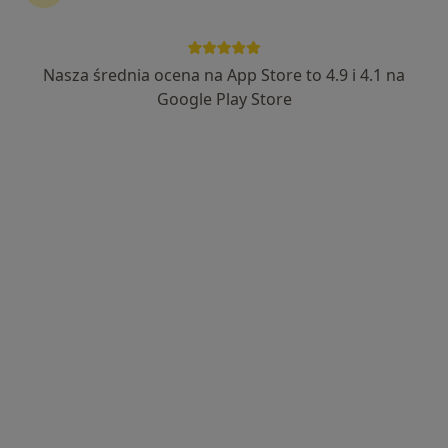
Nasza średnia ocena na App Store to 4.9 i 4.1 na
Paulina Sawicka-Soszyńska
Google Play Store
·
Więcej
Higienistka/higienista stomatologiczny
142 opinie
Bolesława Chrobrego 1A lok 4, Białystok
•
Mapa
Specjalistyczna Praktyka Stomatologiczna WOJCIECH KONDRAT
Leczenie nadwrażliwości zębów
od 100 zł
Specjalista nie oferuje umawiania online pod tym adresem.
Poproś o wizytę