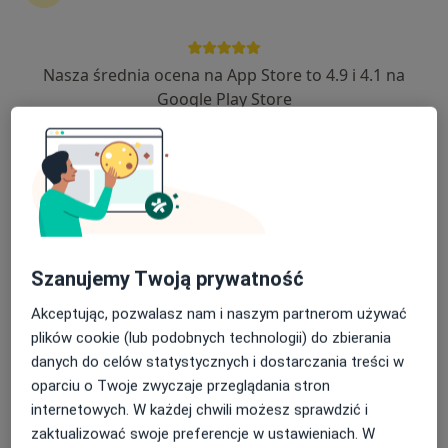
Nasza średnia ocena na App Store to 4.9 i 4.1 na
Diagnostyka Obrazowa NewMedical
Google Play Store
(Kraków, Szczecin, Sopot)
Diagnostyka, Radiologia
384 opinie
Mączna 4, Szczecin
•
Mapa
Rezonans stawu łokciowego
od 650 zł
Pokaż więcej usług
Szanujemy Twoją prywatność
Akceptując, pozwalasz nam i naszym partnerom używać
plików cookie (lub podobnych technologii) do zbierania
Rezonans
danych do celów statystycznych i dostarczania treści w
Magnetyczny 3T
oparciu o Twoje zwyczaje przeglądania stron
Szczecin NewMedical
diagnostyka
internetowych. W każdej chwili możesz sprawdzić i
zaktualizować swoje preferencje w ustawieniach. W
Brak dostępnych specjalistów z wolnymi terminami w tym centrum medycznym.