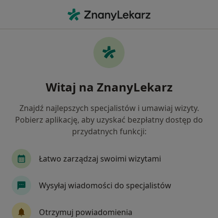
Me
Rezonans Stawu Łokciowego • Szczecin, zachodniopomorskie
Filtry
• 1
Ubezpieczenie
Map
Rezonans stawu łokciowego specjaliści w
Witaj na ZnanyLekarz
Szczecinie
Jak działają wyniki wyszukiwania
Znajdź najlepszych specjalistów i umawiaj wizyty.
Pobierz aplikację, aby uzyskać bezpłatny dostęp do
przydatnych funkcji:
Wybierz swoje ubezpieczenie
Allianz
Enel-med
JP MEDICA
LUX ME
Łatwo zarządzaj swoimi wizytami
Wysyłaj wiadomości do specjalistów
Otrzymuj powiadomienia