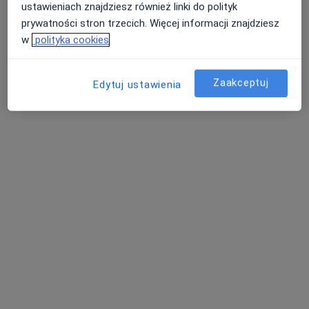
ustawieniach znajdziesz również linki do polityk
prywatności stron trzecich. Więcej informacji znajdziesz
Pokaż profil
w
polityka cookies
Zaakceptuj
Edytuj ustawienia
PZU Szczecin Aleja Bohaterów Warszawy
Diagnostyka Obrazowa
Diagnostyka
7 opinii
Al. Bohaterów Warszawy 34/35, Szczecin
•
Mapa
Rezonans stawu łokciowego
640 zł
Pokaż więcej usług