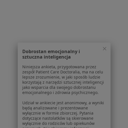
Placówki medyczne
Pytania i odpowiedzi
Usługi i zabiegi
Choroby
Pomoc
Aplikacje mobilne
Blog dla pacjentów
Dobrostan emocjonalny i
Dla profesjonalistów
sztuczna inteligencja
Cennik
Niniejsza ankieta, przygotowana przez
zespół Patient Care Doctoralia, ma na celu
Dla lekarzy
lepsze zrozumienie, w jaki sposób ludzie
Dla placówek medycznych
korzystają z narzędzi sztucznej inteligencji
Noa Notes
nowość
jako wsparcia dla swojego dobrostanu
emocjonalnego i zdrowia psychicznego.
Baza wiedzy
Centrum Pomocy dla Specjalisty
Udział w ankiecie jest anonimowy, a wyniki
będą analizowane i prezentowane
Kontakt
wyłącznie w formie zbiorczej. Pytania
ZnanyLekarz - Strona główna
dotyczące nastolatków są skierowane
wyłącznie do rodziców lub opiekunów
ZnanyLekarz Sp. z o.o.