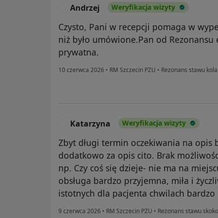
Andrzej
Weryfikacja wizyty
A
Czysto, Pani w recepcji pomaga w wype
niż było umówione.Pan od Rezonansu 
prywatna.
10 czerwca 2026
•
RM Szczecin PZU
•
Rezonans stawu kol
Katarzyna
Weryfikacja wizyty
K
Zbyt długi termin oczekiwania na opis b
dodatkowo za opis cito. Brak możliwośc
np. Czy coś się dzieje- nie ma na miejsc
obsługa bardzo przyjemna, miła i życzl
istotnych dla pacjenta chwilach bardzo
9 czerwca 2026
•
RM Szczecin PZU
•
Rezonans stawu skok