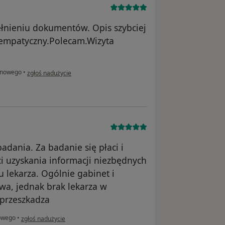
łnieniu dokumentów. Opis szybciej
empatyczny.Polecam.Wizyta
w opinii użytkownika Andrzej
anowego
•
zgłoś nadużycie
adania. Za badanie się płaci i
i uzyskania informacji niezbędnych
u lekarza. Ogólnie gabinet i
iwa, jednak brak lekarza w
 przeszkadza
w opinii użytkownika Katarzyna
owego
•
zgłoś nadużycie