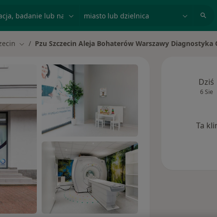
acja, badanie lub nazwisko
miasto lub dzielnica
zecin
Pzu Szczecin Aleja Bohaterów Warszawy Diagnostyka
iasto
Zmień miasto
Dziś
6 Sie
Ta kl