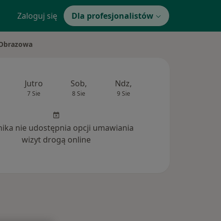
Zaloguj się
Dla profesjonalistów
 Obrazowa
Jutro
Sob,
Ndz,
Pon,
Wt,
7 Sie
8 Sie
9 Sie
10 Sie
11 Si
inika nie udostępnia opcji umawiania
wizyt drogą online