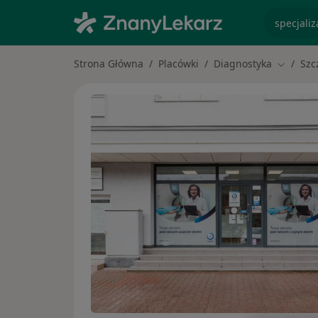
specjaliz
Strona Główna
Placówki
Diagnostyka
Szc
Zmień m