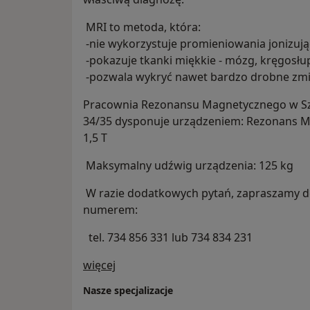
MRI to metoda, która:
-nie wykorzystuje promieniowania jonizuj
-pokazuje tkanki miękkie - mózg, kręgosłu
-pozwala wykryć nawet bardzo drobne zm
Pracownia Rezonansu Magnetycznego w Szc
34/35 dysponuje urządzeniem: Rezonans Ma
1,5 T
Maksymalny udźwig urządzenia: 125 kg
W razie dodatkowych pytań, zapraszamy d
numerem:
tel. 734 856 331 lub 734 834 231
O nas
więcej
Nasze specjalizacje