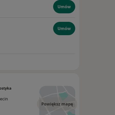
Umów
ego
Umów
ego
ostyka
ecin
Powiększ mapę