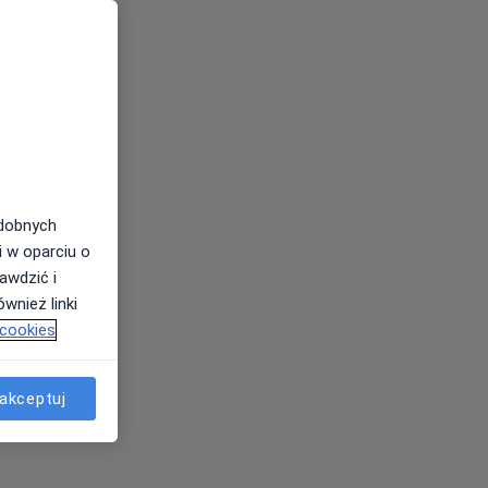
odobnych
i w oparciu o
awdzić i
wnież linki
 cookies
akceptuj