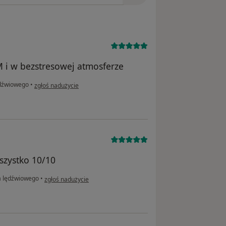
i w bezstresowej atmosferze
w opinii użytkownika EliR
dźwiowego
•
zgłoś nadużycie
szystko 10/10
w opinii użytkownika Wiktoria
a lędźwiowego
•
zgłoś nadużycie