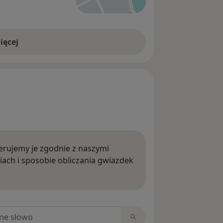
ięcej
rujemy je zgodnie z naszymi
iach i sposobie obliczania gwiazdek
ięcej o opiniach
niach