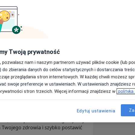
a Bohaterów Warszawy
zowa
my Twoją prywatność
Wyślij wiadomość
, pozwalasz nam i naszym partnerom używać plików cookie (lub p
) do zbierania danych do celów statystycznych i dostarczania treśc
zaje przeglądania stron internetowych. W każdej chwili możesz spr
Adresy
Opinie
wać swoje preferencje w ustawieniach. W ustawieniach znajdziesz ró
prywatności stron trzecich. Więcej informacji znajdziesz w
polityka
Za
Edytuj ustawienia
ejszych narzędzi współczesnej
om, takim jak rezonans magnetyczny
n Twojego zdrowia i szybko postawić