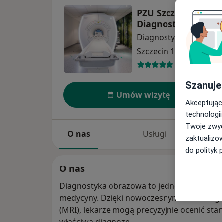
PZU Szczecin Alej
Diagnostyka Obra
Diagnostyka
Szczecin
1 adres
7 opinii
Szanuje
Umów wizytę
Akceptując
technologii
Twoje zwyc
O nas
Usługi
zaktualizo
do polityk 
O nas
Diagnostyka obrazowa to jedno z najważni
medycyny. Dzięki nowoczesnym technologi
(MRI), lekarze mogą precyzyjnie ocenić sta
właściwą diagnozę.