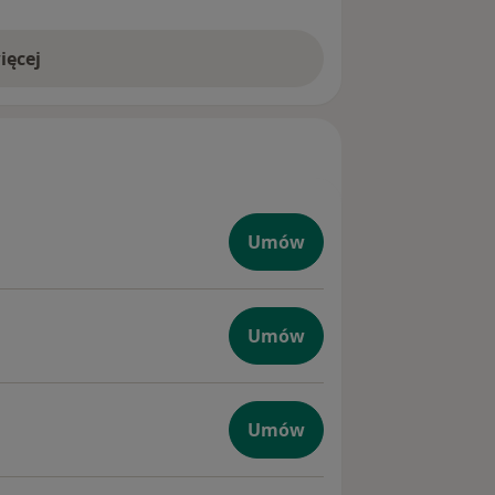
ięcej
Umów
wego
Umów
rafia
Umów