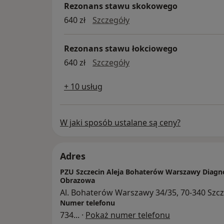
Rezonans stawu skokowego
Rezonans stawu skokow
640 zł
Szczegóły
Rezonans stawu łokciowego
Rezonans stawu łokciow
640 zł
Szczegóły
+ 10 usług
W jaki sposób ustalane są ceny?
Adres
PZU Szczecin Aleja Bohaterów Warszawy Diagn
Obrazowa
Al. Bohaterów Warszawy 34/35, 70-340 Szcz
Numer telefonu
734
... ·
Pokaż numer telefonu