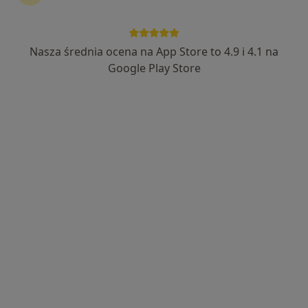
Nasza średnia ocena na App Store to 4.9 i 4.1 na
Bezpieczne płatności
Google Play Store
mgr Urszula Ułamek
·
Więcej
Fizjoterapeuta
29 opinii
Porcelanowa 23 bud. S, Katowice
•
Mapa
OdnovaClinic - Centrum Kompleksowej Fizjoterapii i Rehabilitacji
Masaż klasyczny
220 zł
Specjalista nie oferuje umawiania online pod tym adresem.
Poproś o wizytę