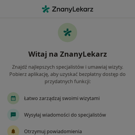
Me
Masaż Klasyczny • Katowice, śląskie
Filtry
• 1
Ubezpieczenie
Map
Masaż klasyczny specjaliści w Katowicach
Witaj na ZnanyLekarz
Jak działają wyniki wyszukiwania
Znajdź najlepszych specjalistów i umawiaj wizyty.
Pobierz aplikację, aby uzyskać bezpłatny dostęp do
Wybierz swoje ubezpieczenie
przydatnych funkcji:
NFZ
Allianz
Compensa
GENERALI
Łatwo zarządzaj swoimi wizytami
Wysyłaj wiadomości do specjalistów
Otrzymuj powiadomienia