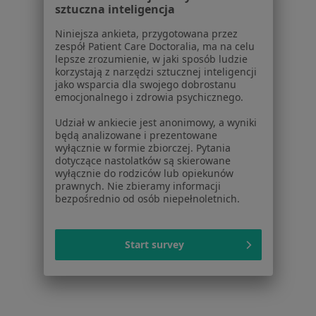
Konsultacja fizjoterapeutyczna (pierwsza wizyta) w
sztuczna inteligencja
Katowicach
Niniejsza ankieta, przygotowana przez
zespół Patient Care Doctoralia, ma na celu
Masaż leczniczy w Katowicach
lepsze zrozumienie, w jaki sposób ludzie
korzystają z narzędzi sztucznej inteligencji
Więcej (15)
jako wsparcia dla swojego dobrostanu
Więcej w kategorii: Usługi w Katowicach
emocjonalnego i zdrowia psychicznego.
Popularne specjalizacje
Udział w ankiecie jest anonimowy, a wyniki
będą analizowane i prezentowane
Psycholodzy w Katowicach
wyłącznie w formie zbiorczej. Pytania
dotyczące nastolatków są skierowane
Interniści w Katowicach
wyłącznie do rodziców lub opiekunów
prawnych. Nie zbieramy informacji
Stomatolodzy w Katowicach
bezpośrednio od osób niepełnoletnich.
Ginekolodzy w Katowicach
Psychoterapeuci w Katowicach
Start survey
Więcej (15)
Więcej w kategorii: Popularne specjalizacje