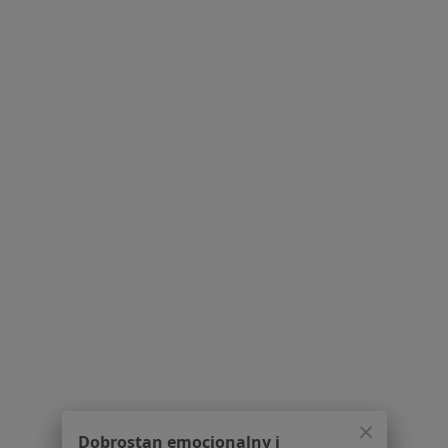
mgr Kamil Bryś
fizjoterapeuta
Brak dostępnych specjalistów z wolnymi terminami w tym centrum medycznym.
Pokaż profil
1
2
3
Powiązane wyszukiwania
Usługi w Katowicach
Konsultacja fizjoterapeutyczna w Katowicach
Fizjoterapia w Katowicach
Terapia manualna w Katowicach
Dobrostan emocjonalny i