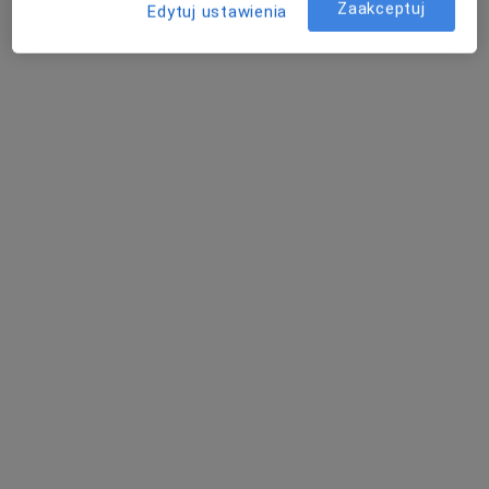
Zaakceptuj
Edytuj ustawienia
Bezpieczne płatności
mgr Maciej Janicki
·
Więcej
Fizjoterapeuta
6 opinii
Porcelanowa 23 bud. S, Katowice
•
Mapa
OdnovaClinic - Centrum Kompleksowej Fizjoterapii i Rehabilitacji
Masaż klasyczny
220 zł
Specjalista nie oferuje umawiania online pod tym adresem.
Poproś o wizytę