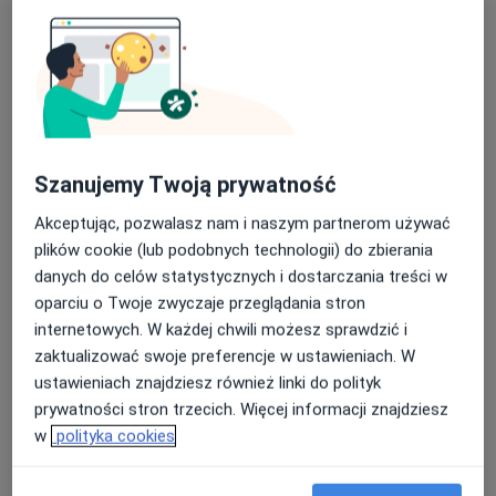
Bezpieczne płatności
Szanujemy Twoją prywatność
Małgorzata Lytek
·
Więcej
Fizjoterapeuta
Akceptując, pozwalasz nam i naszym partnerom używać
4 opinie
plików cookie (lub podobnych technologii) do zbierania
danych do celów statystycznych i dostarczania treści w
Porcelanowa 23 bud. S, Katowice
•
Mapa
oparciu o Twoje zwyczaje przeglądania stron
OdnovaClinic - Centrum Kompleksowej Fizjoterapii i Rehabilitacji
internetowych. W każdej chwili możesz sprawdzić i
Masaż klasyczny
120 zł
zaktualizować swoje preferencje w ustawieniach. W
Specjalista nie oferuje umawiania online pod tym adresem.
ustawieniach znajdziesz również linki do polityk
prywatności stron trzecich. Więcej informacji znajdziesz
Poproś o wizytę
w
polityka cookies