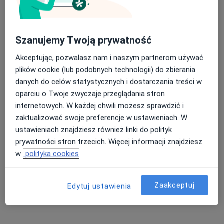
Szanujemy Twoją prywatność
Akceptując, pozwalasz nam i naszym partnerom używać
plików cookie (lub podobnych technologii) do zbierania
Bezpieczne płatności
danych do celów statystycznych i dostarczania treści w
mgr Klaudyna Bajura
oparciu o Twoje zwyczaje przeglądania stron
·
Więcej
Fizjoterapeuta
internetowych. W każdej chwili możesz sprawdzić i
20 opinii
zaktualizować swoje preferencje w ustawieniach. W
Dąbrówki 10, Katowice
•
Mapa
ustawieniach znajdziesz również linki do polityk
Centrum Medyczne POLMED Oddział Katowice
prywatności stron trzecich. Więcej informacji znajdziesz
w
polityka cookies
Masaż leczniczy
od 45 zł
Specjalista nie oferuje umawiania online pod tym adresem.
Zaakceptuj
Edytuj ustawienia
Poproś o wizytę