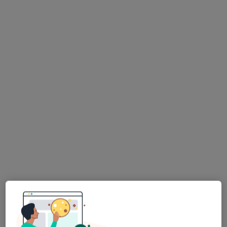
Bezpieczne płatności
mgr Urszula Ułamek
·
Więcej
Fizjoterapeuta
29 opinii
Porcelanowa 23 bud. S, Katowice
•
Mapa
OdnovaClinic - Centrum Kompleksowej Fizjoterapii i Rehabilitacji
Masaż leczniczy
220 zł
Specjalista nie oferuje umawiania online pod tym adresem.
Poproś o wizytę