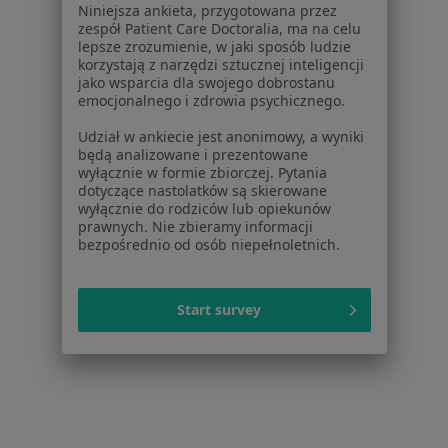
Więcej w kategorii: Usługi w Katowicach
Niniejsza ankieta, przygotowana przez
zespół Patient Care Doctoralia, ma na celu
Popularne specjalizacje
lepsze zrozumienie, w jaki sposób ludzie
korzystają z narzędzi sztucznej inteligencji
Psycholodzy w Katowicach
jako wsparcia dla swojego dobrostanu
emocjonalnego i zdrowia psychicznego.
Interniści w Katowicach
Udział w ankiecie jest anonimowy, a wyniki
Stomatolodzy w Katowicach
będą analizowane i prezentowane
wyłącznie w formie zbiorczej. Pytania
Ginekolodzy w Katowicach
dotyczące nastolatków są skierowane
wyłącznie do rodziców lub opiekunów
Psychoterapeuci w Katowicach
prawnych. Nie zbieramy informacji
bezpośrednio od osób niepełnoletnich.
Więcej (15)
Więcej w kategorii: Popularne specjalizacje
Start survey
Strona Główna
Usługi I Zabiegi
Masaż Leczniczy
Zmień mi
Katowice
Zmień miasto