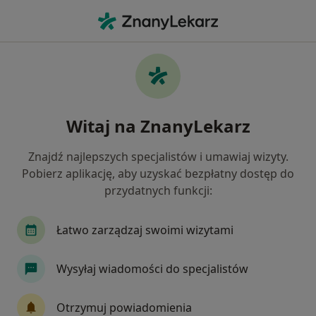
Me
Masaż Leczniczy • Katowice, śląskie
Filtry
• 1
Ubezpieczenie
Map
Masaż leczniczy specjaliści w Katowicach
Witaj na ZnanyLekarz
Jak działają wyniki wyszukiwania
Znajdź najlepszych specjalistów i umawiaj wizyty.
Pobierz aplikację, aby uzyskać bezpłatny dostęp do
Wybierz swoje ubezpieczenie
przydatnych funkcji:
Allianz
Compensa
Enel-med
ERGO He
Łatwo zarządzaj swoimi wizytami
Wysyłaj wiadomości do specjalistów
Otrzymuj powiadomienia