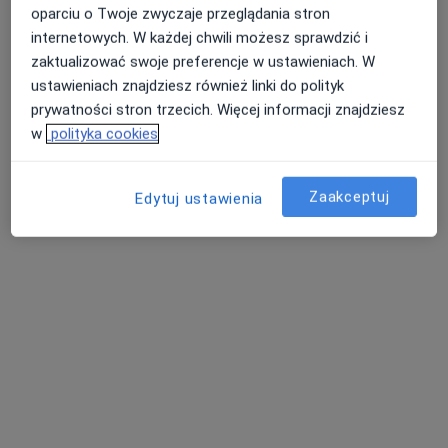
Anna Gryczka
oparciu o Twoje zwyczaje przeglądania stron
internetowych. W każdej chwili możesz sprawdzić i
Fizjoterapeuta
zaktualizować swoje preferencje w ustawieniach. W
Wołomin
ustawieniach znajdziesz również linki do polityk
prywatności stron trzecich. Więcej informacji znajdziesz
w
polityka cookies
Sylwia Dworaczek
Fizjoterapeuta
Zaakceptuj
Edytuj ustawienia
Opole
umów wizytę
Magdalena Stefańska-Łopatka
Fizjoterapeuta
Bielsko-Biała
umów wizytę