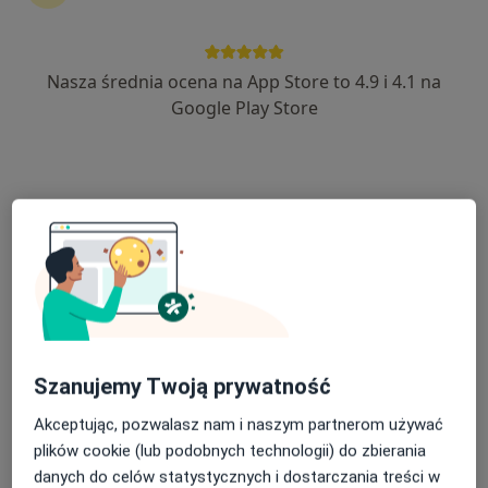
Marcin Pietrzak
Nasza średnia ocena na App Store to 4.9 i 4.1 na
Fizjoterapeuta
Google Play Store
Szczecin
Sabina Maciejczyk
Fizjoterapeuta
Warszawa
umów wizytę
Aleksandra Kłak
Szanujemy Twoją prywatność
Fizjoterapeuta
Warszawa
Akceptując, pozwalasz nam i naszym partnerom używać
plików cookie (lub podobnych technologii) do zbierania
umów wizytę
danych do celów statystycznych i dostarczania treści w