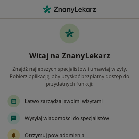
Me
Czego szukasz?
Strona Główna
Usługi
Taping (Plastrowanie)
Taping (plastrowanie) -
Witaj na ZnanyLekarz
informacje, specjaliści, pytania i
odpowiedzi
Znajdź najlepszych specjalistów i umawiaj wizyty.
Pobierz aplikację, aby uzyskać bezpłatny dostęp do
przydatnych funkcji:
Łatwo zarządzaj swoimi wizytami
Informacje
Pytania i odpowiedzi
Wysyłaj wiadomości do specjalistów
Eksperci - taping (plastrowanie)
Otrzymuj powiadomienia