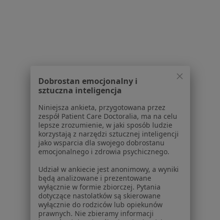
Dla pacjentów
Lekarze
Placówki medyczne
Pytania i odpowiedzi
Usługi i zabiegi
Choroby
Dobrostan emocjonalny i
Pomoc
sztuczna inteligencja
Aplikacje mobilne
Blog dla pacjentów
Niniejsza ankieta, przygotowana przez
zespół Patient Care Doctoralia, ma na celu
Dla profesjonalistów
lepsze zrozumienie, w jaki sposób ludzie
korzystają z narzędzi sztucznej inteligencji
jako wsparcia dla swojego dobrostanu
Cennik
emocjonalnego i zdrowia psychicznego.
Dla lekarzy
Dla placówek medycznych
Udział w ankiecie jest anonimowy, a wyniki
będą analizowane i prezentowane
Noa Notes
nowość
wyłącznie w formie zbiorczej. Pytania
Baza wiedzy
dotyczące nastolatków są skierowane
Centrum Pomocy dla Specjalisty
wyłącznie do rodziców lub opiekunów
prawnych. Nie zbieramy informacji