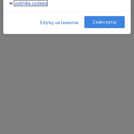
w
polityka cookies
Fizjoterapeuta
Nadolice Wielkie
Zaakceptuj
Edytuj ustawienia
umów wizytę
Krystian Poziemba
Fizjoterapeuta
Poznań
umów wizytę
Nina Jabłońska
Fizjoterapeuta
Lublin
umów wizytę