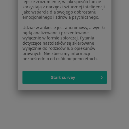
lepsze zrozumienie, w jaki sposób ludzie
Baza wiedzy
korzystają z narzędzi sztucznej inteligencji
Centrum Pomocy dla Specjalisty
jako wsparcia dla swojego dobrostanu
emocjonalnego i zdrowia psychicznego.
Kontakt
ZnanyLekarz - Strona główna
Udział w ankiecie jest anonimowy, a wyniki
będą analizowane i prezentowane
ZnanyLekarz Sp. z o.o.
wyłącznie w formie zbiorczej. Pytania
dotyczące nastolatków są skierowane
ul. Kolejowa 5/7
wyłącznie do rodziców lub opiekunów
01-217 Warszawa, Polska
prawnych. Nie zbieramy informacji
bezpośrednio od osób niepełnoletnich.
NIP: ⁠7010224868
KRS: ⁠0000347997
REGON: ⁠142276657
Start survey
Sąd Rejonowy dla m.st. Warszawy w Warszawie XII
Wydział Gospodarczy KRS
Facebook
otwiera się w nowej karcie