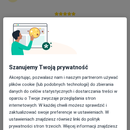
Łukasz Wróbel
Fizjoterapeuta
Nasza średnia ocena na App Store to 4.9 i 4.1 na
Mikołów
Google Play Store
umów wizytę
Marta Kuglin
Fizjoterapeuta
Gdynia
Szanujemy Twoją prywatność
umów wizytę
Akceptując, pozwalasz nam i naszym partnerom używać
plików cookie (lub podobnych technologii) do zbierania
Ilona Giezek
danych do celów statystycznych i dostarczania treści w
oparciu o Twoje zwyczaje przeglądania stron
Fizjoterapeuta
internetowych. W każdej chwili możesz sprawdzić i
Lublin
zaktualizować swoje preferencje w ustawieniach. W
umów wizytę
ustawieniach znajdziesz również linki do polityk
prywatności stron trzecich. Więcej informacji znajdziesz
Klaudia Rosiak