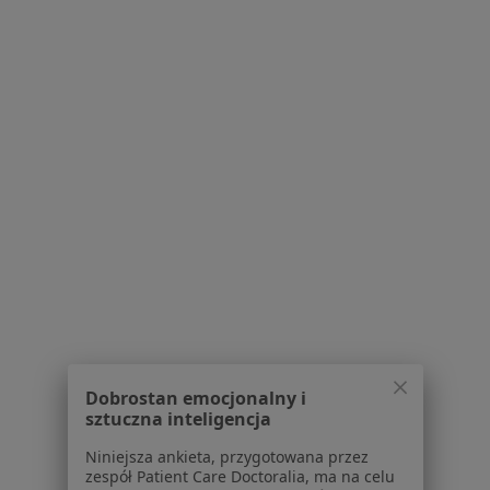
Partnerzy
Centrum prasowe
Kontakt
Dla pacjentów
Lekarze
Placówki medyczne
Pytania i odpowiedzi
Usługi i zabiegi
Choroby
Pomoc
Aplikacje mobilne
Blog dla pacjentów
Dla profesjonalistów
Dobrostan emocjonalny i
Cennik
sztuczna inteligencja
Dla lekarzy
Dla placówek medycznych
Niniejsza ankieta, przygotowana przez
zespół Patient Care Doctoralia, ma na celu
Noa Notes
nowość