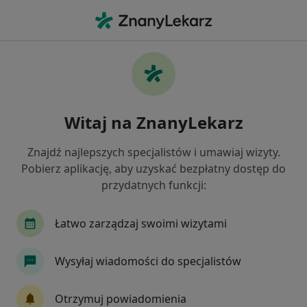
Me
Czego szukasz?
Strona Główna
Usługi
Ćwiczenia
Ćwiczenia - informacje,
Witaj na ZnanyLekarz
specjaliści, pytania i odpowiedzi
Znajdź najlepszych specjalistów i umawiaj wizyty.
Pobierz aplikację, aby uzyskać bezpłatny dostęp do
przydatnych funkcji:
Informacje
Łatwo zarządzaj swoimi wizytami
Eksperci - ćwiczenia
Wysyłaj wiadomości do specjalistów
Otrzymuj powiadomienia