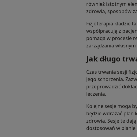
również istotnym elem
zdrowia, sposobów za
Fizjoterapia kładzie 
współpracują z pacjen
pomaga w procesie re
zarządzania własnym
Jak długo trwa
Czas trwania sesji fiz
jego schorzenia. Zazw
przeprowadzić dokład
leczenia.
Kolejne sesje mogą być
będzie wdrażać plan l
zdrowia. Sesje te da
dostosowań w planie le