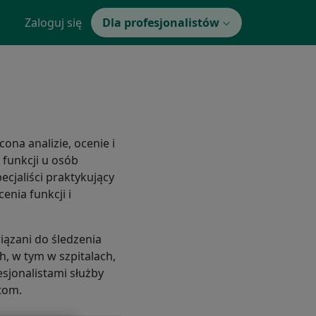
Zaloguj się
Dla profesjonalistów
ona analizie, ocenie i
i funkcji u osób
ecjaliści praktykujący
enia funkcji i
iązani do śledzenia
h, w tym w szpitalach,
sjonalistami służby
ntom.