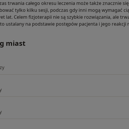
zas trwania całego okresu leczenia może także znacznie się
ować tylko kilku sesji, podczas gdy inni mogą wymagać cią
et lat. Celem fizjoterapii nie są szybkie rozwiązania, ale trw
sto ustalany na podstawie postępów pacjenta i jego reakcji n
g miast
rzy
y
y