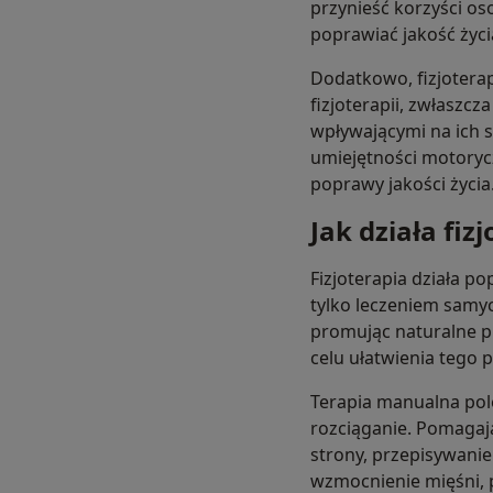
przynieść korzyści o
poprawiać jakość życi
Dodatkowo, fizjoterap
fizjoterapii, zwłasz
wpływającymi na ich 
umiejętności motoryc
poprawy jakości życia
Jak działa fiz
Fizjoterapia działa p
tylko leczeniem samyc
promując naturalne p
celu ułatwienia tego 
Terapia manualna pol
rozciąganie. Pomagają
strony, przepisywani
wzmocnienie mięśni, p