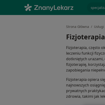
specjaliz
Strona Główna
Usługi 
Fizjoterapia
Fizjoterapia, często o
leczeniu funkcji fizyc
dotkniętych urazami, 
fizjoterapię, korzysta
zapobiegania niepełn
Fizjoterapia opiera s
najnowszych osiągnięć
prywatnych praktykach
zdrowia, takimi jak le