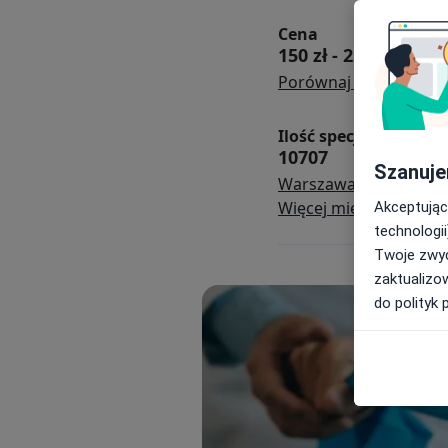
Cena
150 zł
-
250 zł
Porównaj lokalizacje
Ilość specjalistów i kl
10707
Szanuje
Warszawa
Kraków
W
Więcej miejscowości
Akceptując
technologii
Twoje zwyc
zaktualizo
do polityk 