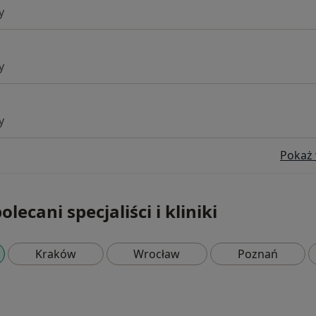
y
y
y
Pokaż 
olecani specjaliści i kliniki
Kraków
Wrocław
Poznań