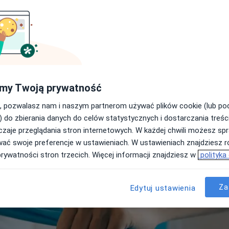
Spis treści
Do czego służy fizjoterapia
Jak działa fizjoterapia
Jak długo trwa sesja fizjoter
Ceny usługi wg miast
inik
Fizjoterapia: polecani specjal
my Twoją prywatność
Często zadawane pytania
rocław
Poznań
Gdańsk
, pozwalasz nam i naszym partnerom używać plików cookie (lub p
) do zbierania danych do celów statystycznych i dostarczania treśc
zaje przeglądania stron internetowych. W każdej chwili możesz spr
wać swoje preferencje w ustawieniach. W ustawieniach znajdziesz ró
prywatności stron trzecich. Więcej informacji znajdziesz w
polityka
Za
Edytuj ustawienia