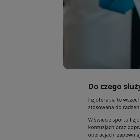
Do czego służy
Fizjoterapia to wszec
stosowana do radzenia
W świecie sportu fiz
kontuzjach oraz popra
operacjach, zapewniaj