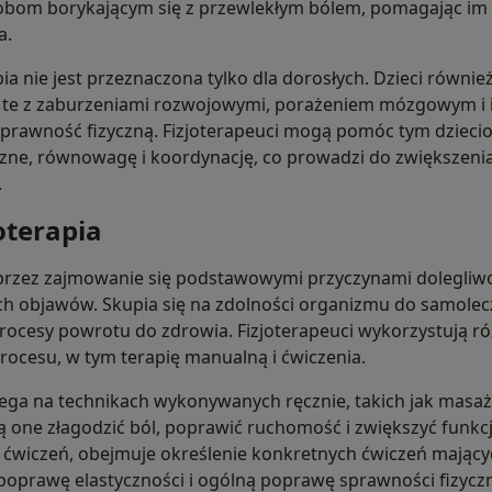
sobom borykającym się z przewlekłym bólem, pomagając im
a.
ia nie jest przeznaczona tylko dla dorosłych. Dzieci równi
cza te z zaburzeniami rozwojowymi, porażeniem mózgowym i
sprawność fizyczną. Fizjoterapeuci mogą pomóc tym dziec
zne, równowagę i koordynację, co prowadzi do zwiększenia 
.
joterapia
oprzez zajmowanie się podstawowymi przyczynami dolegliwoś
h objawów. Skupia się na zdolności organizmu do samolecze
rocesy powrotu do zdrowia. Fizjoterapeuci wykorzystują r
procesu, w tym terapię manualną i ćwiczenia.
ega na technikach wykonywanych ręcznie, takich jak masaż,
 one złagodzić ból, poprawić ruchomość i zwiększyć funkcj
e ćwiczeń, obejmuje określenie konkretnych ćwiczeń mający
oprawę elastyczności i ogólną poprawę sprawności fizyczne