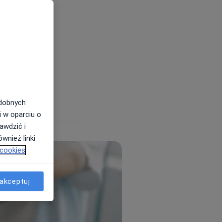
apii
iści i kliniki
odobnych
i w oparciu o
awdzić i
wnież linki
 cookies
akceptuj