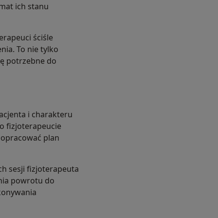
mat ich stanu
erapeuci ściśle
ia. To nie tylko
zę potrzebne do
acjenta i charakteru
o fizjoterapeucie
z opracować plan
h sesji fizjoterapeuta
enia powrotu do
okonywania