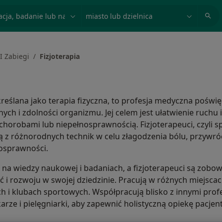
acja, badanie lub nazwisko
miasto lub dzielnica
I Zabiegi
Fizjoterapia
kreślana jako terapia fizyczna, to profesja medyczna poświęc
znych i zdolności organizmu. Jej celem jest ułatwienie ruchu 
chorobami lub niepełnosprawnością. Fizjoterapeuci, czyli sp
ją z różnorodnych technik w celu złagodzenia bólu, przywróc
osprawności.
ię na wiedzy naukowej i badaniach, a fizjoterapeuci są zobow
 i rozwoju w swojej dziedzinie. Pracują w różnych miejscac
 i klubach sportowych. Współpracują blisko z innymi profe
karze i pielęgniarki, aby zapewnić holistyczną opiekę pacje