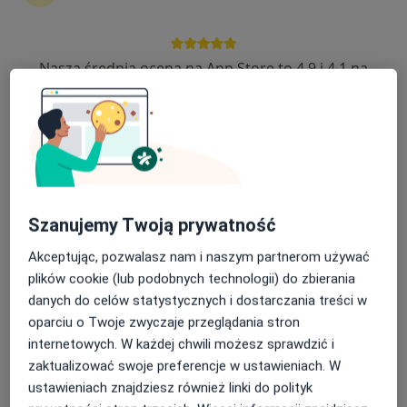
Nasza średnia ocena na App Store to 4.9 i 4.1 na
KCM Clinic S.A.
Google Play Store
·
Więcej
Stomatologia, Stomatologia dziecięca, Chirurgia
389 opinii
ul. Bankowa 5-7, Jelenia Góra
•
Mapa
Leczenie zębów mlecznych
od 100 zł
Pokaż więcej usług
Szanujemy Twoją prywatność
Brak dostępnych specjalistów z wolnymi terminami w tym centrum medycznym.
Akceptując, pozwalasz nam i naszym partnerom używać
plików cookie (lub podobnych technologii) do zbierania
Pokaż profil
danych do celów statystycznych i dostarczania treści w
oparciu o Twoje zwyczaje przeglądania stron
internetowych. W każdej chwili możesz sprawdzić i
zaktualizować swoje preferencje w ustawieniach. W
ustawieniach znajdziesz również linki do polityk