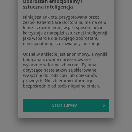
Dobrostan emocjonalny i
sztuczna inteligencja
Cennik
Dla lekarzy
Niniejsza ankieta, przygotowana przez
Dla placówek medycznych
zespół Patient Care Doctoralia, ma na celu
lepsze zrozumienie, w jaki sposób ludzie
Noa Notes
nowość
korzystają z narzędzi sztucznej inteligencji
Baza wiedzy
jako wsparcia dla swojego dobrostanu
Centrum Pomocy dla Specjalisty
emocjonalnego i zdrowia psychicznego.
Kontakt
Udział w ankiecie jest anonimowy, a wyniki
ZnanyLekarz - Strona główna
będą analizowane i prezentowane
wyłącznie w formie zbiorczej. Pytania
ZnanyLekarz Sp. z o.o.
dotyczące nastolatków są skierowane
wyłącznie do rodziców lub opiekunów
ul. Kolejowa 5/7
prawnych. Nie zbieramy informacji
01-217 Warszawa, Polska
bezpośrednio od osób niepełnoletnich.
NIP: ⁠7010224868
KRS: ⁠0000347997
Start survey
REGON: ⁠142276657
Sąd Rejonowy dla m.st. Warszawy w Warszawie XII
Wydział Gospodarczy KRS