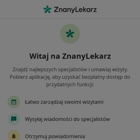
Me
Leczenie Zębów Mlecznych • Jelenia Góra, dolnośląskie
Filtry
• 1
Ubezpieczenie
Map
Leczenie zębów mlecznych specjaliści w
Witaj na ZnanyLekarz
Jeleniej Górze
Jak działają wyniki wyszukiwania
Znajdź najlepszych specjalistów i umawiaj wizyty.
Pobierz aplikację, aby uzyskać bezpłatny dostęp do
przydatnych funkcji:
Jakiego specjalisty szukasz?
Stomatolog
Stomatolog dziecięcy
Aneste
Łatwo zarządzaj swoimi wizytami
Wysyłaj wiadomości do specjalistów
Otrzymuj powiadomienia