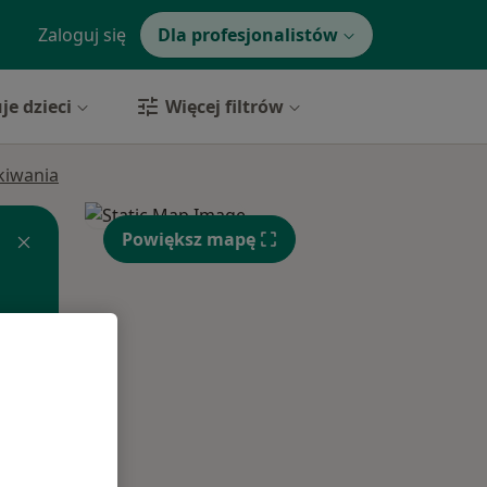
Zaloguj się
Dla profesjonalistów
je dzieci
Więcej filtrów
ukiwania
Powiększ mapę
Śr,
Czw,
Pt,
12 Sie
13 Sie
14 Sie