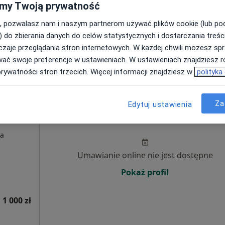
my Twoją prywatność
Poproś o wizytę
, pozwalasz nam i naszym partnerom używać plików cookie (lub p
Mapa
) do zbierania danych do celów statystycznych i dostarczania treśc
zaje przeglądania stron internetowych. W każdej chwili możesz spr
 1 400 zł
wać swoje preferencje w ustawieniach. W ustawieniach znajdziesz ró
prywatności stron trzecich. Więcej informacji znajdziesz w
polityka
Za
Edytuj ustawienia
Dziś
Jutro
Pon,
Wt,
8 Sie
9 Sie
10 Sie
11 Sie
ia
Umawianie online nie jest dostępne
Pokaż profil
 1 000 zł