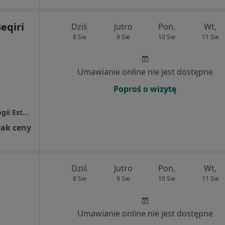
Beqiri
Dziś
Jutro
Pon,
Wt,
8 Sie
9 Sie
10 Sie
11 Sie
Umawianie online nie jest dostępne
Poproś o wizytę
EB Clinic Centrum Implantologii I Stomatologii Estetycznej
rak ceny
Dziś
Jutro
Pon,
Wt,
8 Sie
9 Sie
10 Sie
11 Sie
Umawianie online nie jest dostępne