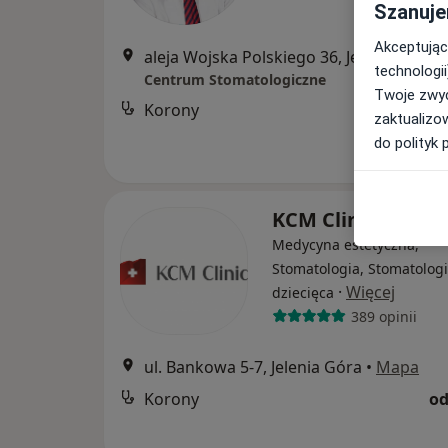
Szanuje
Akceptując
aleja Wojska Polskiego 36, Jelenia Góra
•
technologii
Centrum Stomatologiczne
Twoje zwyc
Korony
od
zaktualizo
do polityk 
KCM Clinic S.A.
Medycyna estetyczna,
Stomatologia, Stomatolog
·
Więcej
dziecięca
389 opinii
ul. Bankowa 5-7, Jelenia Góra
•
Mapa
Korony
od