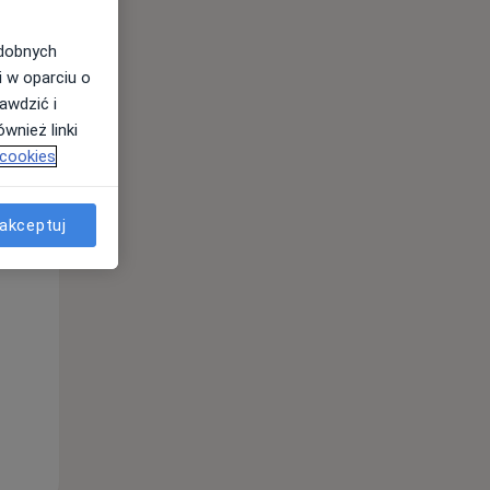
odobnych
i w oparciu o
awdzić i
wnież linki
 cookies
akceptuj
Śr,
Czw,
Pt,
12 Sie
13 Sie
14 Sie