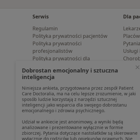
Serwis
Dla pa
Regulamin
Lekarz
Polityka prywatności pacjentów
Placów
Polityka prywatności
Pytani
profesjonalistów
Usługi 
Polityka prywatności dla
Choro
profesjonalistów, których dane
Pomoc
Dobrostan emocjonalny i sztuczna
pozyskaliśmy samodzielnie
Aplika
inteligencja
Polityka cookies
Blog d
Niniejsza ankieta, przygotowana przez zespół Patient
Jak działają wyniki wyszukiwania
Care Doctoralia, ma na celu lepsze zrozumienie, w jaki
Dostępność
sposób ludzie korzystają z narzędzi sztucznej
O nas
inteligencji jako wsparcia dla swojego dobrostanu
emocjonalnego i zdrowia psychicznego.
Praca
Rekrutujemy!
Partnerzy
Udział w ankiecie jest anonimowy, a wyniki będą
Centrum prasowe
analizowane i prezentowane wyłącznie w formie
zbiorczej. Pytania dotyczące nastolatków są skierowane
Kontakt
wyłącznie do rodziców lub opiekunów prawnych. Nie