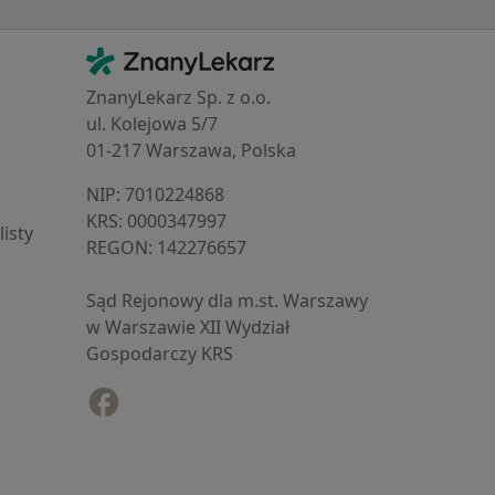
Kontakt
ZnanyLekarz - Strona główna
ZnanyLekarz Sp. z o.o.
ul. Kolejowa 5/7
01-217 Warszawa, Polska
NIP: ⁠7010224868
KRS: ⁠0000347997
isty
REGON: ⁠142276657
Sąd Rejonowy dla m.st. Warszawy
w Warszawie XII Wydział
Gospodarczy KRS
Facebook
otwiera się w nowej karcie