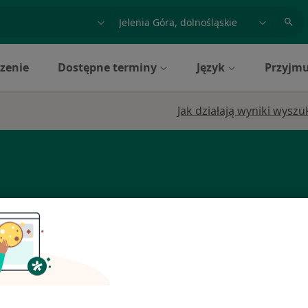
acja, badanie lub nazwisko
miasto lub dzielnica
zenie
Dostępne terminy
Język
Przyjmu
Jak działają wyniki wysz
Dziś
Jutro
Pon,
Wt,
8 Sie
9 Sie
10 Sie
11 Sie
Umawianie online nie jest dostępne