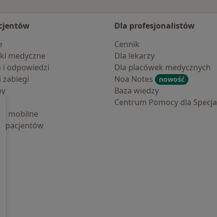
cjentów
Dla profesjonalistów
e
Cennik
ki medyczne
Dla lekarzy
a i odpowiedzi
Dla placówek medycznych
i zabiegi
Noa Notes
nowość
by
Baza wiedzy
Centrum Pomocy dla Specjal
cje mobilne
la pacjentów