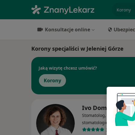
specjaliz
Konsultacje online
Ubezpiec
Korony specjaliści w Jeleniej Górze
Jaką wizytę chcesz umówić?
Korony
Ivo Domagała
Stomatolog, Protetyk
stomatologiczny, Chirurg
399 opinii