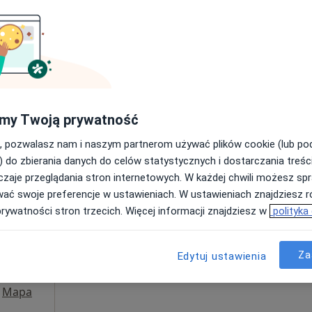
Umawianie online nie jest dostępne
Poproś o wizytę
Mapa
250 zł
my Twoją prywatność
, pozwalasz nam i naszym partnerom używać plików cookie (lub p
) do zbierania danych do celów statystycznych i dostarczania treśc
zaje przeglądania stron internetowych. W każdej chwili możesz spr
Dziś
Jutro
Sob,
Ndz,
wać swoje preferencje w ustawieniach. W ustawieniach znajdziesz ró
6 Sie
7 Sie
8 Sie
9 Sie
prywatności stron trzecich. Więcej informacji znajdziesz w
polityka
Umawianie online nie jest dostępne
Za
Edytuj ustawienia
Poproś o wizytę
Mapa