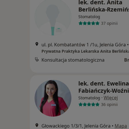
lek. dent. Anita
Berlińska-Rzemiń
Stomatolog
37 opinii
ul. pl. Kombatantów 1 /1u, Jelenia Góra
•
Konsultacja stomatologiczna
B
lek. dent. Ewelina
Fabiańczyk-Woźn
·
Więcej
Stomatolog
36 opinii
Głowackiego 1/3/1, Jelenia Góra
•
Mapa