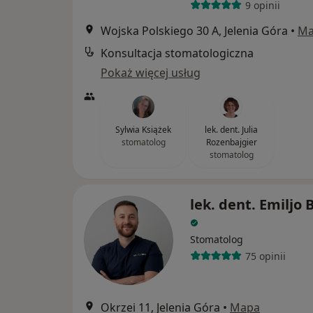
9 opinii
Wojska Polskiego 30 A, Jelenia Góra
•
Ma
Konsultacja stomatologiczna
Pokaż więcej usług
Sylwia Książek
lek. dent. Julia
stomatolog
Rozenbajgier
stomatolog
lek. dent. Emiljo 
Stomatolog
75 opinii
Okrzei 11, Jelenia Góra
•
Mapa