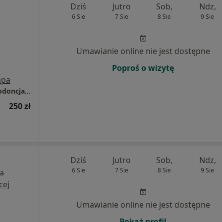
Dziś
Jutro
Sob,
Ndz,
6 Sie
7 Sie
8 Sie
9 Sie
Umawianie online nie jest dostępne
Poproś o wizytę
pa
Stomatologia Bez Bólu - Implantologia, Ortodoncja, Protetyka, Stomatologia zachowawcza, Chirurgia stomatologiczna, Stomatologia estetyczna, Jelenia Góra
250 zł
Dziś
Jutro
Sob,
Ndz,
6 Sie
7 Sie
8 Sie
9 Sie
ia
cej
Umawianie online nie jest dostępne
Pokaż profil