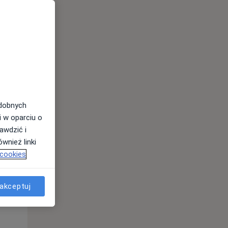
odobnych
i w oparciu o
awdzić i
Pon,
Wt,
Śr,
wnież linki
10 Sie
11 Sie
12 Sie
 cookies
akceptuj