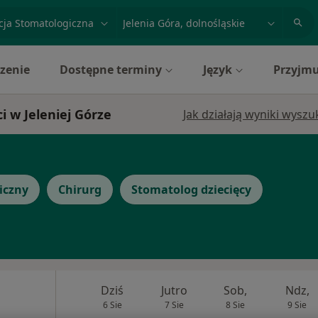
acja, badanie lub nazwisko
miasto lub dzielnica
zenie
Dostępne terminy
Język
Przyjmu
i w Jeleniej Górze
Jak działają wyniki wysz
iczny
Chirurg
Stomatolog dziecięcy
Dziś
Jutro
Sob,
Ndz,
6 Sie
7 Sie
8 Sie
9 Sie