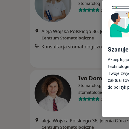
·
Więcej
Stomatolog
24 opinie
Aleja Wojska Polskiego 36, Jelenia Góra
•
Centrum Stomatologiczne
Konsultacja stomatologiczna
Szanuje
Akceptując
technologii
Twoje zwyc
Ivo Domagała
zaktualizo
Stomatolog, Protetyk
do polityk 
stomatologiczny, Chirurg
399 opinii
aleja Wojska Polskiego 36, Jelenia Góra
•
Centrum Stomatologiczne