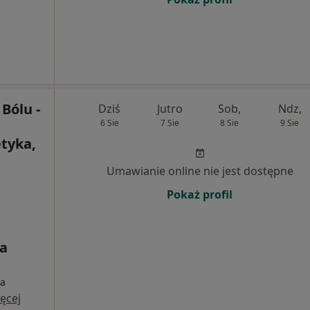
Bólu -
Dziś
Jutro
Sob,
Ndz,
6 Sie
7 Sie
8 Sie
9 Sie
etyka,
Umawianie online nie jest dostępne
Pokaż profil
ia
ia
ęcej