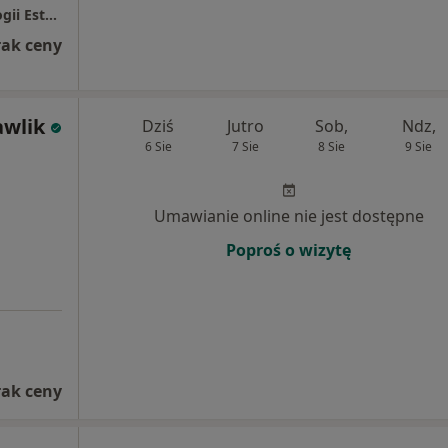
EB Clinic Centrum Implantologii I Stomatologii Estetycznej
rak ceny
awlik
Dziś
Jutro
Sob,
Ndz,
6 Sie
7 Sie
8 Sie
9 Sie
Umawianie online nie jest dostępne
Poproś o wizytę
rak ceny