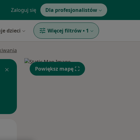
Zaloguj się
Dla profesjonalistów
je dzieci
Więcej filtrów
•
1
ukiwania
Powiększ mapę
Pon,
Wt,
Śr,
10 Sie
11 Sie
12 Sie