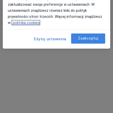
zaktualizować swoje preferencje w ustawieniach. W
ustawieniach znajdziesz również linki do polityk
prywatności stron trzecich. Więcej informacji znajdziesz
w
polityka cookies
Zdzisław Kowal
·
Więcej
Stomatolog
Zaakceptuj
Edytuj ustawienia
Ul. Broniewskiego 20/4, Kamienna Góra
•
Mapa
Gabinet Stomatologiczny Kowal Zdzisław
Lakowanie zębów
Brak ceny
Specjalista nie oferuje umawiania online pod tym adresem.
Poproś o wizytę