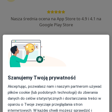
Nasza średnia ocena na App Store to 4.9 i 4.1 na
KCM Clinic S.A.
Google Play Store
·
Więcej
Stomatologia, Stomatologia dziecięca, Chirurgia
389 opinii
ul. Bankowa 5-7, Jelenia Góra
•
Mapa
Lakowanie zębów
50 zł
Pokaż więcej usług
Brak dostępnych specjalistów z wolnymi terminami w tym centrum medycznym.
Szanujemy Twoją prywatność
Pokaż profil
Akceptując, pozwalasz nam i naszym partnerom używać
plików cookie (lub podobnych technologii) do zbierania
danych do celów statystycznych i dostarczania treści w
oparciu o Twoje zwyczaje przeglądania stron
internetowych. W każdej chwili możesz sprawdzić i