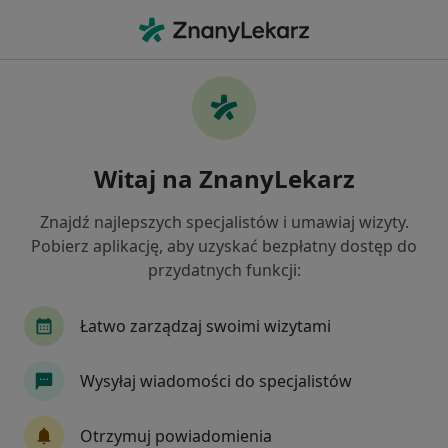
Me
Lakowanie Zębów • Jelenia Góra, dolnośląskie
Filtry
• 1
Ubezpieczenie
Map
Lakowanie zębów specjaliści w Jeleniej
Witaj na ZnanyLekarz
Górze
Jak działają wyniki wyszukiwania
Znajdź najlepszych specjalistów i umawiaj wizyty.
Pobierz aplikację, aby uzyskać bezpłatny dostęp do
przydatnych funkcji:
Jakiego specjalisty szukasz?
Stomatolog
Stomatolog dziecięcy
Aneste
Łatwo zarządzaj swoimi wizytami
Wysyłaj wiadomości do specjalistów
Otrzymuj powiadomienia