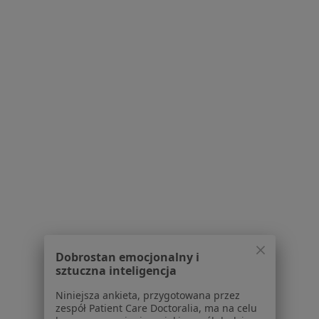
Dostępność
O nas
Praca
Rekrutujemy!
Partnerzy
Centrum prasowe
Kontakt
Dla pacjentów
Lekarze
Placówki medyczne
Pytania i odpowiedzi
Usługi i zabiegi
Choroby
Pomoc
Aplikacje mobilne
Dobrostan emocjonalny i
Blog dla pacjentów
sztuczna inteligencja
Dla profesjonalistów
Niniejsza ankieta, przygotowana przez
zespół Patient Care Doctoralia, ma na celu
Cennik