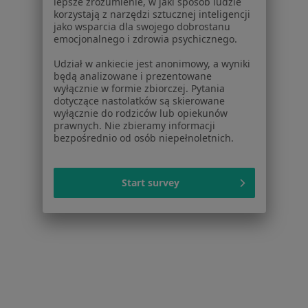
lepsze zrozumienie, w jaki sposób ludzie
Dla lekarzy
korzystają z narzędzi sztucznej inteligencji
jako wsparcia dla swojego dobrostanu
Dla placówek medycznych
emocjonalnego i zdrowia psychicznego.
Noa Notes
nowość
Baza wiedzy
Udział w ankiecie jest anonimowy, a wyniki
będą analizowane i prezentowane
Centrum Pomocy dla Specjalisty
wyłącznie w formie zbiorczej. Pytania
dotyczące nastolatków są skierowane
Kontakt
wyłącznie do rodziców lub opiekunów
ZnanyLekarz - Strona główna
prawnych. Nie zbieramy informacji
bezpośrednio od osób niepełnoletnich.
ZnanyLekarz Sp. z o.o.
ul. Kolejowa 5/7
01-217 Warszawa, Polska
Start survey
NIP: ⁠7010224868
KRS: ⁠0000347997
REGON: ⁠142276657
Sąd Rejonowy dla m.st. Warszawy w Warszawie XII
Wydział Gospodarczy KRS