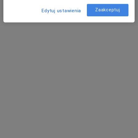
Zaakceptuj
Edytuj ustawienia
Zdzisław Kowal
·
Więcej
Stomatolog
Ul. Broniewskiego 20/4, Kamienna Góra
•
Mapa
Gabinet Stomatologiczny Kowal Zdzisław
Badania stomatologiczne
50 zł
Specjalista nie oferuje umawiania online pod tym adresem.
Poproś o wizytę