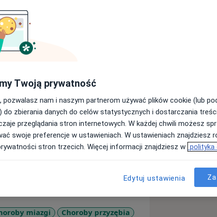
. po ukończonych studiach w Collegium
rakowie. Zajmuję się stomatologią
my Twoją prywatność
 gdyż moim głównym priorytetem jest
, pozwalasz nam i naszym partnerom używać plików cookie (lub p
tów w zdrowiu jak najdłużej. Równie
) do zbierania danych do celów statystycznych i dostarczania treśc
iech, który naprawdę może poprawić
zaje przeglądania stron internetowych. W każdej chwili możesz spr
ia. Najwięcej cierpliwości i czasu
wać swoje preferencje w ustawieniach. W ustawieniach znajdziesz ró
, starając się sprawić aby wizyty
prywatności stron trzecich. Więcej informacji znajdziesz w
polityka
i oraz upłynęły im w miłej atmosferze.
tarze, wyszywam obrazy haftem
t siatkówka. Lubię też uczyć się
Za
Edytuj ustawienia
ą
horoby miazgi
Choroby przyzębia