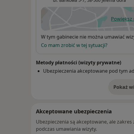
ul. Bankowa 5-7,
58-500
Jelenia Góra
Powiększ
ot
Dostępność
W tym gabinecie nie można umawiać wizy
Co mam zrobić w tej sytuacji?
Metody płatności (wizyty prywatne)
Ubezpieczenia akceptowane pod tym a
Pokaż wi
o 
Akceptowane ubezpieczenia
Ubezpieczenia są akceptowane, ale zakres za
podczas umawiania wizyty.