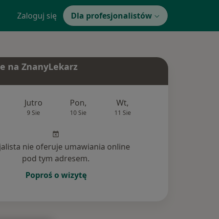
Zaloguj się
Dla profesjonalistów
e na ZnanyLekarz
Jutro
Pon,
Wt,
Śr,
Czw
9 Sie
10 Sie
11 Sie
12 Sie
13 Si
jalista nie oferuje umawiania online
pod tym adresem.
Poproś o wizytę