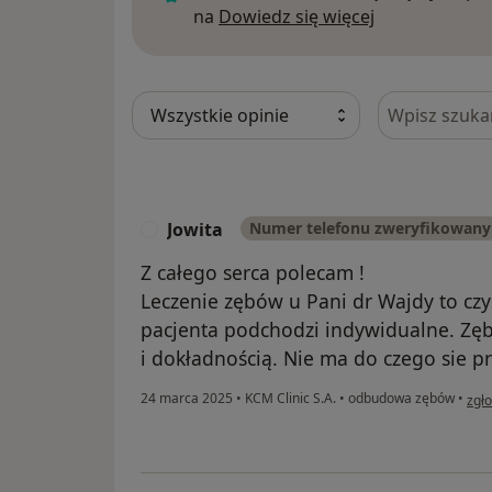
Dowiedz się w
na
Dowiedz się więcej
Szukaj w opi
Jowita
Numer telefonu zweryfikowany
J
Z całego serca polecam !
Leczenie zębów u Pani dr Wajdy to cz
pacjenta podchodzi indywidualne. Zęby
i dokładnością. Nie ma do czego sie prz
w op
24 marca 2025
•
KCM Clinic S.A.
•
odbudowa zębów
•
zgł