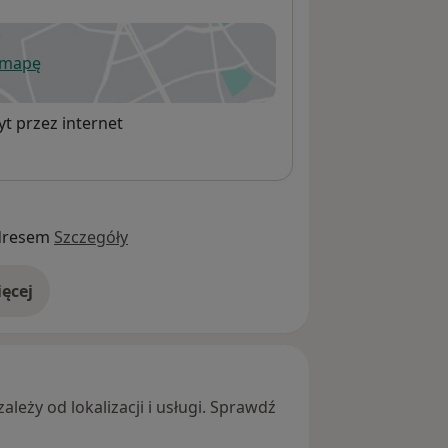
 mapę
wiera się w nowej karcie
t przez internet
dresem
Szczegóły
ęcej
adresie
leży od lokalizacji i usługi. Sprawdź