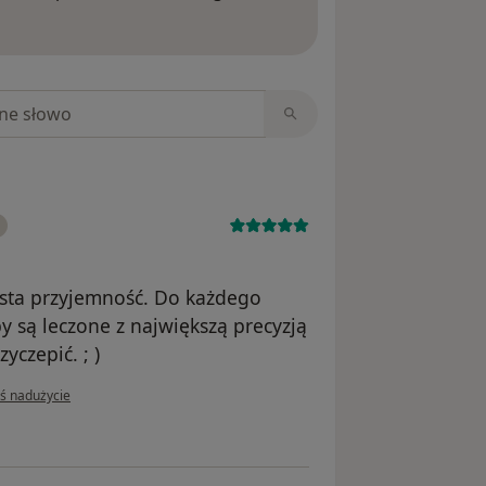
ięcej o opiniach
niach
ysta przyjemność. Do każdego
 są leczone z największą precyzją
yczepić. ; )
inii użytkownika Jowita
oś nadużycie