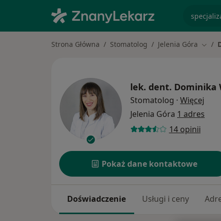
specjaliz
Strona Główna
Stomatolog
Jelenia Góra
Zmień
lek. dent.
Dominika 
O sp
Stomatolog
·
Więcej
Jelenia Góra
1 adres
14 opinii
Pokaż dane kontaktowe
Doświadczenie
Usługi i ceny
Adr