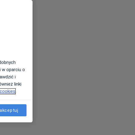
odobnych
i w oparciu o
awdzić i
wnież linki
 cookies
akceptuj