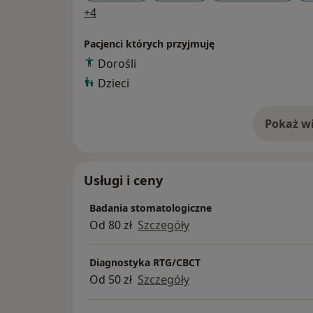
a11y_sr_more_diseases
+4
Pacjenci których przyjmuję
Dorośli
Dzieci
Pokaż wi
o 
Usługi i ceny
Badania stomatologiczne
Od 80 zł
Szczegóły
Diagnostyka RTG/CBCT
Od 50 zł
Szczegóły