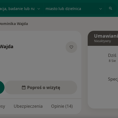
acja, badanie lub nazwisko
miasto lub dzielnica
Dominika Wajda
 miasto
Umawiani
Nieaktywny
Wajda
ecjalizacjach
Dziś
8 Sie
Spec
Poproś o wizytę
esy
Ubezpieczenia
Opinie (14)