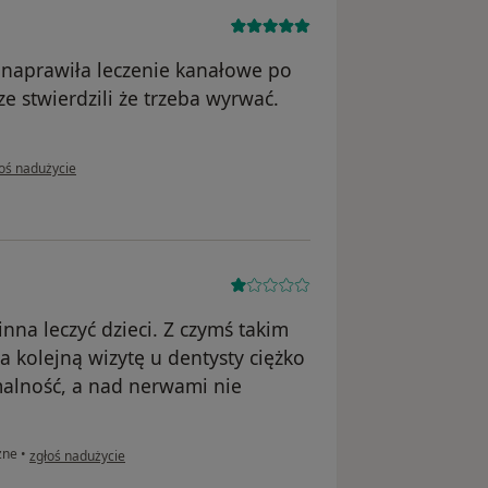
 naprawiła leczenie kanałowe po
e stwierdzili że trzeba wyrwać.
pinii użytkownika Karol
oś nadużycie
na leczyć dzieci. Z czymś takim
a kolejną wizytę u dentysty ciężko
malność, a nad nerwami nie
w opinii użytkownika j
zne
•
zgłoś nadużycie