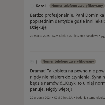
Karol
Numer telefonu zweryfikowany
K
Bardzo profesjonalnie. Pani Dominika
poprzednim dentyście gdzie inni lekarz
Dziękuję
w o
22 marca 2025
•
KCM Clinic S.A.
•
leczenie kanałowe
•
zgł
j
Numer telefonu zweryfikowany
Dramat! Ta kobieta na pewno nie powin
nigdy nie miałem do czynienia. Syna n
będzie namówić...Krzyki to u niej nor
panuje. Nigdy więcej!
20 grudnia 2024
•
KCM Clinic S.A.
•
badania stomatologic