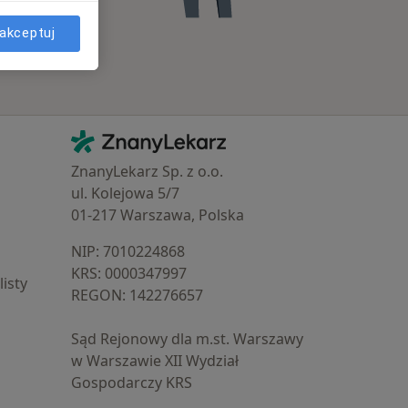
akceptuj
Kontakt
ZnanyLekarz - Strona główna
ZnanyLekarz Sp. z o.o.
ul. Kolejowa 5/7
01-217 Warszawa, Polska
NIP: ⁠7010224868
KRS: ⁠0000347997
isty
REGON: ⁠142276657
Sąd Rejonowy dla m.st. Warszawy
w Warszawie XII Wydział
Gospodarczy KRS