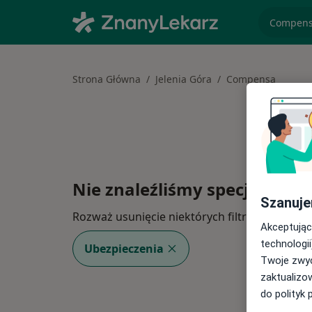
specjaliz
Strona Główna
Jelenia Góra
Compensa
Nie znaleźliśmy specjalistów
Szanuje
Rozważ usunięcie niektórych filtrów:
Akceptując
technologii
Ubezpieczenia
Twoje zwyc
zaktualizo
do polityk 