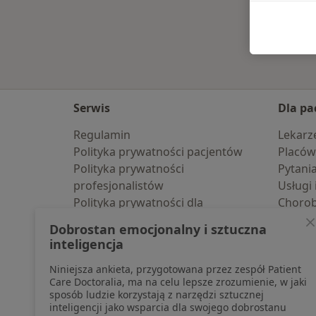
Serwis
Dla pa
Regulamin
Lekarz
Polityka prywatności pacjentów
Placów
Polityka prywatności
Pytani
profesjonalistów
Usługi 
Polityka prywatności dla
Choro
profesjonalistów, których dane
Pomoc
Dobrostan emocjonalny i sztuczna
pozyskaliśmy samodzielnie
Aplika
inteligencja
Polityka cookies
Blog d
Niniejsza ankieta, przygotowana przez zespół Patient
Jak działają wyniki wyszukiwania
Care Doctoralia, ma na celu lepsze zrozumienie, w jaki
Dostępność
sposób ludzie korzystają z narzędzi sztucznej
O nas
inteligencji jako wsparcia dla swojego dobrostanu