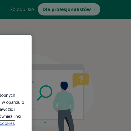
Zaloguj się
Dla profesjonalistów
odobnych
i w oparciu o
awdzić i
wnież linki
 cookies