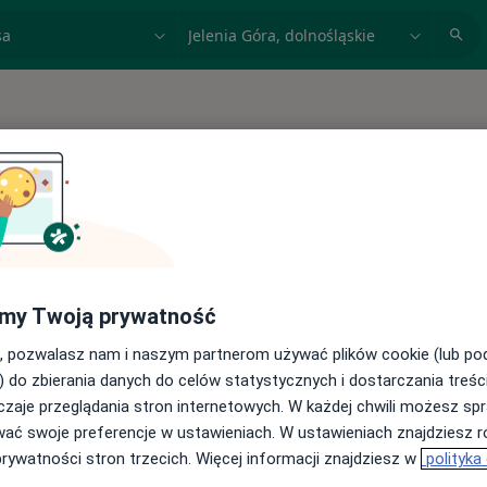
acja, badanie lub nazwisko
miasto lub dzielnica
 spełniających podane kryteria
my Twoją prywatność
, pozwalasz nam i naszym partnerom używać plików cookie (lub p
) do zbierania danych do celów statystycznych i dostarczania treśc
zaje przeglądania stron internetowych. W każdej chwili możesz spr
wać swoje preferencje w ustawieniach. W ustawieniach znajdziesz ró
prywatności stron trzecich. Więcej informacji znajdziesz w
polityka