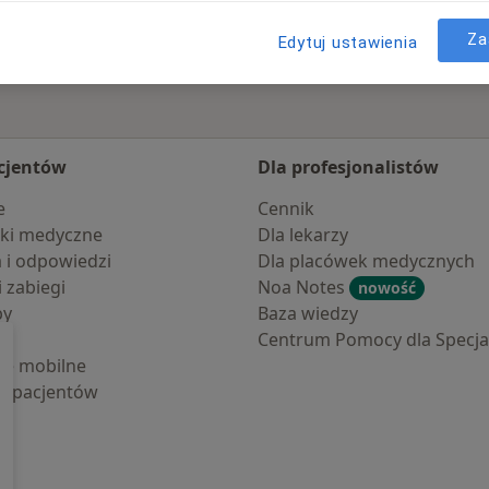
Za
Edytuj ustawienia
cjentów
Dla profesjonalistów
e
Cennik
ki medyczne
Dla lekarzy
a i odpowiedzi
Dla placówek medycznych
i zabiegi
Noa Notes
nowość
by
Baza wiedzy
Centrum Pomocy dla Specjal
cje mobilne
la pacjentów