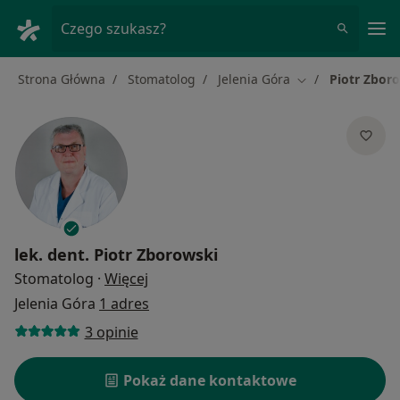
Me
Czego szukasz?
Strona Główna
Stomatolog
Jelenia Góra
Piotr Zbor
Zmień miasto
lek. dent.
Piotr Zborowski
O specjalizacjach
Stomatolog
·
Więcej
Jelenia Góra
1 adres
3 opinie
Pokaż dane kontaktowe