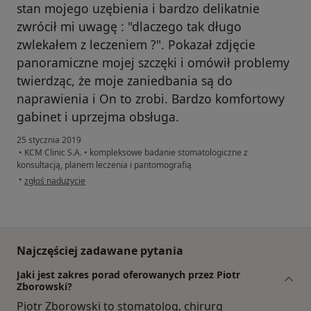
stan mojego uzębienia i bardzo delikatnie
zwrócił mi uwagę : "dlaczego tak długo
zwlekałem z leczeniem ?". Pokazał zdjęcie
panoramiczne mojej szczęki i omówił problemy
twierdząc, że moje zaniedbania są do
naprawienia i On to zrobi. Bardzo komfortowy
gabinet i uprzejma obsługa.
25 stycznia 2019
•
KCM Clinic S.A.
•
kompleksowe badanie stomatologiczne z
konsultacją, planem leczenia i pantomografią
w opinii użytkownika Konto zostało usunięte
•
zgłoś nadużycie
Najczęściej zadawane pytania
Jaki jest zakres porad oferowanych przez Piotr
Zborowski?
Piotr Zborowski to stomatolog, chirurg