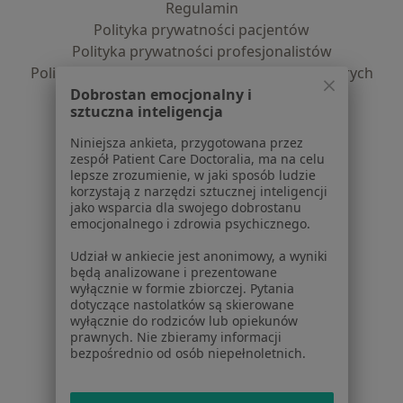
Regulamin
Polityka prywatności pacjentów
Polityka prywatności profesjonalistów
Polityka prywatności dla profesjonalistów, których
Dobrostan emocjonalny i
dane pozyskaliśmy samodzielnie
sztuczna inteligencja
Polityka cookies
Jak działają wyniki wyszukiwania
Niniejsza ankieta, przygotowana przez
Dostępność
zespół Patient Care Doctoralia, ma na celu
lepsze zrozumienie, w jaki sposób ludzie
O nas
korzystają z narzędzi sztucznej inteligencji
Praca
Rekrutujemy!
jako wsparcia dla swojego dobrostanu
Partnerzy
emocjonalnego i zdrowia psychicznego.
Centrum prasowe
Udział w ankiecie jest anonimowy, a wyniki
Kontakt
będą analizowane i prezentowane
wyłącznie w formie zbiorczej. Pytania
Dla pacjentów
dotyczące nastolatków są skierowane
wyłącznie do rodziców lub opiekunów
Lekarze
prawnych. Nie zbieramy informacji
bezpośrednio od osób niepełnoletnich.
Placówki medyczne
Pytania i odpowiedzi
Usługi i zabiegi