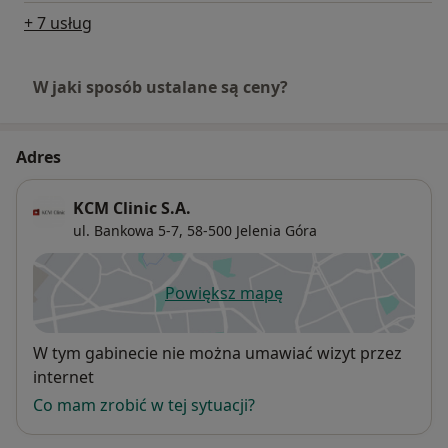
+ 7 usług
W jaki sposób ustalane są ceny?
Adres
KCM Clinic S.A.
ul. Bankowa 5-7,
58-500
Jelenia Góra
Powiększ mapę
otwiera się w nowej karcie
Dostępność
W tym gabinecie nie można umawiać wizyt przez
internet
Co mam zrobić w tej sytuacji?