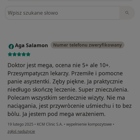
Szukaj w opiniach
Aga Salamon
Numer telefonu zweryfikowany
A
Doktor jest mega, ocena nie 5+ ale 10+.
Przesympatyczn lekarzy. Przemiłe i pomocne
panie asystentki. Zęby piękne. Ja praktycznie
niedługo skończę leczenie. Super znieczulenia.
Polecam wszystkim serdecznie wizyty. Nie ma
naciągania, jest przywròcenie uśmiechu i to bez
bòlu. Ja jestem pod mega wrażeniem.
19 lutego 2025
•
KCM Clinic S.A.
•
wypełnienie kompozytowe
•
w opinii użytkownika Aga Salamon
zgłoś nadużycie