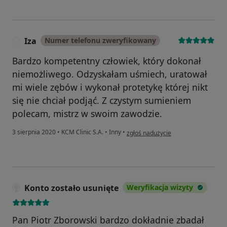
Iza
Numer telefonu zweryfikowany
I
Bardzo kompetentny człowiek, który dokonał
niemożliwego. Odzyskałam uśmiech, uratował
mi wiele zębów i wykonał protetykę której nikt
się nie chciał podjąć. Z czystym sumieniem
polecam, mistrz w swoim zawodzie.
w opinii użytkownika Iza
3 sierpnia 2020
•
KCM Clinic S.A.
•
Inny
•
zgłoś nadużycie
Konto zostało usunięte
Weryfikacja wizyty
Pan Piotr Zborowski bardzo dokładnie zbadał