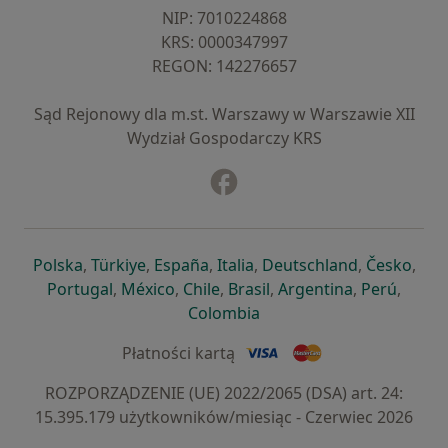
NIP: ⁠7010224868
KRS: ⁠0000347997
REGON: ⁠142276657
Sąd Rejonowy dla m.st. Warszawy w Warszawie XII
Wydział Gospodarczy KRS
Facebook
otwiera się w nowej karcie
otwiera się w nowej karcie
otwiera się w nowej karcie
otwiera się w nowej karcie
otwiera się w nowej karci
otwiera się
otwi
Polska
,
Türkiye
,
España
,
Italia
,
Deutschland
,
Česko
,
otwiera się w nowej karcie
otwiera się w nowej karcie
otwiera się w nowej karcie
otwiera się w nowej kar
otwiera się 
otwier
Portugal
,
México
,
Chile
,
Brasil
,
Argentina
,
Perú
,
otwiera się w nowej karc
Colombia
Płatności kartą
ROZPORZĄDZENIE (UE) 2022/2065 (DSA) art. 24:
15.395.179 użytkowników/miesiąc - Czerwiec 2026