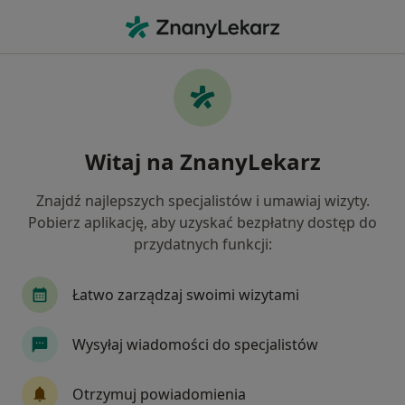
Me
Wypełnienie Kompozytowe • Jelenia Góra, dolnośląskie
Filtry
• 1
Ubezpieczenie
Map
Wypełnienie kompozytowe specjaliści w
Witaj na ZnanyLekarz
Jeleniej Górze
Jak działają wyniki wyszukiwania
Znajdź najlepszych specjalistów i umawiaj wizyty.
Pobierz aplikację, aby uzyskać bezpłatny dostęp do
przydatnych funkcji:
Jaką wizytę chcesz umówić?
Wypełnienie kompozytowe
Łatwo zarządzaj swoimi wizytami
Wysyłaj wiadomości do specjalistów
Otrzymuj powiadomienia