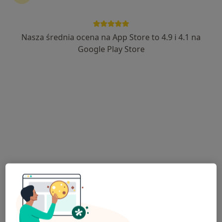
Nasza średnia ocena na App Store to 4.9 i 4.1 na
KCM Clinic S.A.
Google Play Store
·
Więcej
Stomatologia, Stomatologia dziecięca, Chirurgia
389 opinii
ul. Bankowa 5-7, Jelenia Góra
•
Mapa
Wypełnienie kompozytowe
od 150 zł
Brak dostępnych specjalistów z wolnymi terminami w tym centrum medycznym.
Pokaż profil