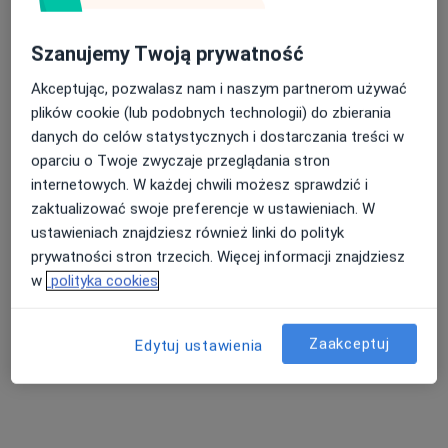
Szanujemy Twoją prywatność
Sylwia Książek
Akceptując, pozwalasz nam i naszym partnerom używać
·
Więcej
Stomatolog
plików cookie (lub podobnych technologii) do zbierania
5 opinii
danych do celów statystycznych i dostarczania treści w
oparciu o Twoje zwyczaje przeglądania stron
Wojska Polskiego 30a, Jelenia Góra
•
Mapa
internetowych. W każdej chwili możesz sprawdzić i
Indywidualna Praktyka Dentystyczna Sylwia Książek
zaktualizować swoje preferencje w ustawieniach. W
Wypełnienie kompozytowe
Brak ceny
ustawieniach znajdziesz również linki do polityk
Specjalista nie oferuje umawiania online pod tym adresem.
prywatności stron trzecich. Więcej informacji znajdziesz
w
polityka cookies
Poproś o wizytę
Zaakceptuj
Edytuj ustawienia