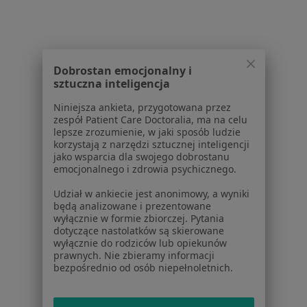
Partnerzy
Centrum prasowe
Kontakt
Dla pacjentów
Dobrostan emocjonalny i
sztuczna inteligencja
Lekarze
Placówki medyczne
Niniejsza ankieta, przygotowana przez
zespół Patient Care Doctoralia, ma na celu
Pytania i odpowiedzi
lepsze zrozumienie, w jaki sposób ludzie
Usługi i zabiegi
korzystają z narzędzi sztucznej inteligencji
Choroby
jako wsparcia dla swojego dobrostanu
emocjonalnego i zdrowia psychicznego.
Pomoc
Aplikacje mobilne
Udział w ankiecie jest anonimowy, a wyniki
Blog dla pacjentów
będą analizowane i prezentowane
wyłącznie w formie zbiorczej. Pytania
dotyczące nastolatków są skierowane
Dla profesjonalistów
wyłącznie do rodziców lub opiekunów
prawnych. Nie zbieramy informacji
Cennik
bezpośrednio od osób niepełnoletnich.
Dla lekarzy
Dla placówek medycznych