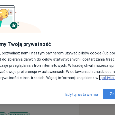
esy
Ubezpieczenia
Opinie (172)
Odpowiedzi na py
my Twoją prywatność
, pozwalasz nam i naszym partnerom używać plików cookie (lub p
) do zbierania danych do celów statystycznych i dostarczania treśc
zaje przeglądania stron internetowych. W każdej chwili możesz spr
h na Uniwersytecie Medycznym w
wać swoje preferencje w ustawieniach. W ustawieniach znajdziesz ró
prywatności stron trzecich. Więcej informacji znajdziesz w
polityka
Za
Edytuj ustawienia