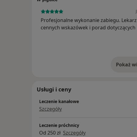
Profesjonalne wykonanie zabiegu. Lekarz udziela
cennych wskazówek i porad dotyczących 
jamy ustnej. Bardzo dobra komunikacja z
pacjentem.
Pokaż wi
o 
Usługi i ceny
Leczenie kanałowe
Szczegóły
Leczenie próchnicy
Od 250 zł
Szczegóły