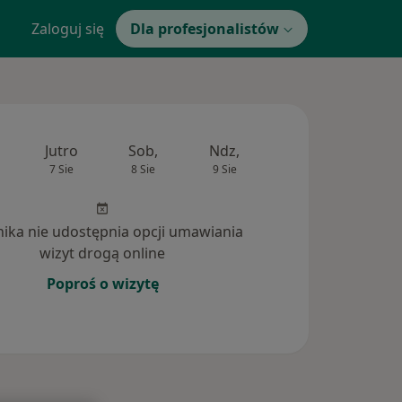
Zaloguj się
Dla profesjonalistów
Jutro
Sob,
Ndz,
Pon,
Wt,
7 Sie
8 Sie
9 Sie
10 Sie
11 Si
inika nie udostępnia opcji umawiania
wizyt drogą online
Poproś o wizytę