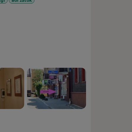
gi
Ból zatok
_diseases