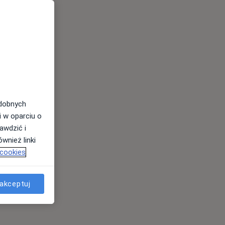
tania (53)
odobnych
i w oparciu o
awdzić i
wnież linki
 cookies
akceptuj