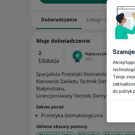
Doświadczenie
Usługi i ceny
Adr
Moje doświadczenie
Szanuje
2
Edukacja
Akceptując
technologii
Specjalista Protetyki Stomatologicznej,
Twoje zwyc
Kierownik Zakładu Technik Dentystycznyc
zaktualizo
Białymstoku,
do polityk 
Licencjonowany Technik Dentystyczny,
Zakres porad
Protetyka stomatologiczna
Główne obszary pomocy