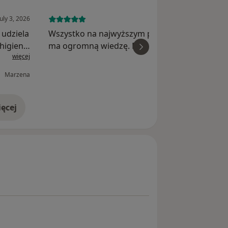
July 3, 2026
May 13, 
Wszystko na najwyższym poziomie , Pan dokto
higieny
ma ogromną wiedzę. Polecam bardzo .
więcej
wi
Marzena
M
ęcej
doświadczeniu