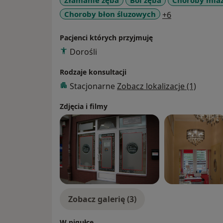
Złamanie zęba
Ból zęba
Choroby miaz
a11y_sr_more
Choroby błon śluzowych
+6
Pacjenci których przyjmuję
Dorośli
Rodzaje konsultacji
Stacjonarne
Zobacz lokalizacje (1)
Zdjęcia i filmy
Zobacz galerię (3)
W pigułce