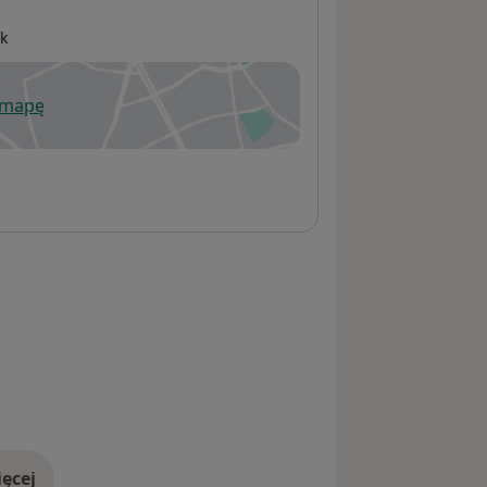
ok
 mapę
wiera się w nowej karcie
ęcej