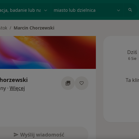
acja, badanie lub nazwisko
miasto lub dzielnica
stok
Marcin Chorzewski
Dziś
6 Sie
horzewski
Ta kl
O specjalizacjach
zny
·
Więcej
Wyślij wiadomość