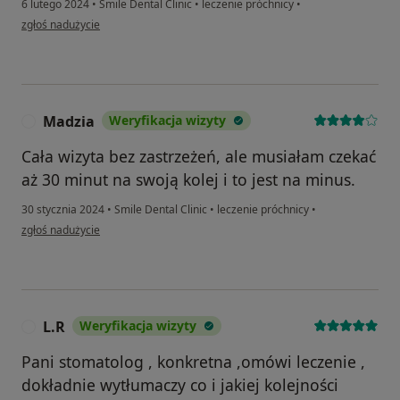
6 lutego 2024
•
Smile Dental Clinic
•
leczenie próchnicy
•
w opinii użytkownika Nadya
zgłoś nadużycie
Madzia
Weryfikacja wizyty
M
Cała wizyta bez zastrzeżeń, ale musiałam czekać
aż 30 minut na swoją kolej i to jest na minus.
30 stycznia 2024
•
Smile Dental Clinic
•
leczenie próchnicy
•
w opinii użytkownika Madzia
zgłoś nadużycie
L.R
Weryfikacja wizyty
L
Pani stomatolog , konkretna ,omówi leczenie ,
dokładnie wytłumaczy co i jakiej kolejności