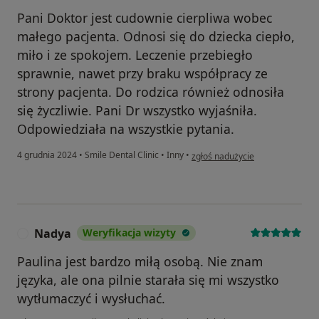
Pani Doktor jest cudownie cierpliwa wobec
małego pacjenta. Odnosi się do dziecka ciepło,
miło i ze spokojem. Leczenie przebiegło
sprawnie, nawet przy braku współpracy ze
strony pacjenta. Do rodzica również odnosiła
się życzliwie. Pani Dr wszystko wyjaśniła.
Odpowiedziała na wszystkie pytania.
w opinii użytkownika MB
4 grudnia 2024
•
Smile Dental Clinic
•
Inny
•
zgłoś nadużycie
Nadya
Weryfikacja wizyty
N
Paulina jest bardzo miłą osobą. Nie znam
języka, ale ona pilnie starała się mi wszystko
wytłumaczyć i wysłuchać.