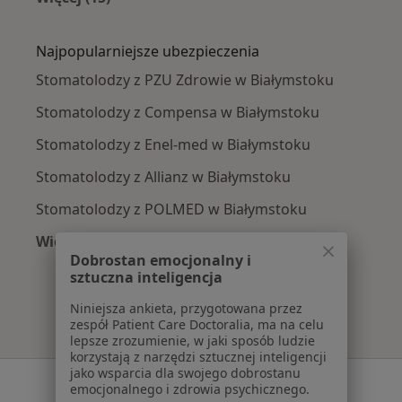
Więcej w kategorii: Najczęście leczone chorob
Najpopularniejsze ubezpieczenia
Stomatolodzy z PZU Zdrowie w Białymstoku
Stomatolodzy z Compensa w Białymstoku
Stomatolodzy z Enel-med w Białymstoku
Stomatolodzy z Allianz w Białymstoku
Stomatolodzy z POLMED w Białymstoku
Więcej (1)
Dobrostan emocjonalny i
Więcej w kategorii: Najpopularniejsze ubezpie
sztuczna inteligencja
Niniejsza ankieta, przygotowana przez
zespół Patient Care Doctoralia, ma na celu
lepsze zrozumienie, w jaki sposób ludzie
korzystają z narzędzi sztucznej inteligencji
jako wsparcia dla swojego dobrostanu
Serwis
emocjonalnego i zdrowia psychicznego.