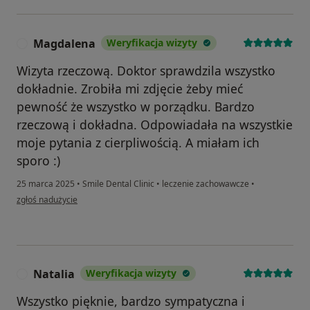
Magdalena
Weryfikacja wizyty
M
Wizyta rzeczową. Doktor sprawdzila wszystko
dokładnie. Zrobiła mi zdjęcie żeby mieć
pewność że wszystko w porządku. Bardzo
rzeczową i dokładna. Odpowiadała na wszystkie
moje pytania z cierpliwością. A miałam ich
sporo :)
25 marca 2025
•
Smile Dental Clinic
•
leczenie zachowawcze
•
w opinii użytkownika Magdalena
zgłoś nadużycie
Natalia
Weryfikacja wizyty
N
Wszystko pięknie, bardzo sympatyczna i