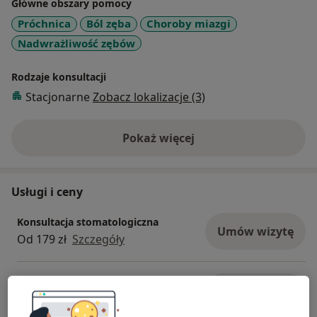
Główne obszary pomocy
Próchnica
Ból zęba
Choroby miazgi
Nadwrażliwość zębów
Rodzaje konsultacji
Stacjonarne
Zobacz lokalizacje (3)
Pokaż więcej
o doświadczeniu
Usługi i ceny
Konsultacja stomatologiczna
Umów wizytę
Od 179 zł
Szczegóły
Leczenie nadwrażliwości zębów
Umów wizytę
Od 50 zł
Szczegóły