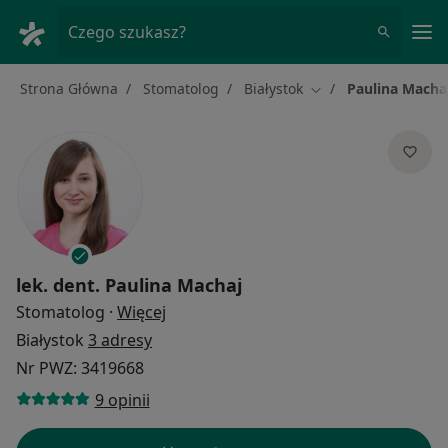
Me
Czego szukasz?
Strona Główna
Stomatolog
Białystok
Paulina Macha
Zmień miasto
lek. dent.
Paulina Machaj
O specjalizacjach
Stomatolog
·
Więcej
Białystok
3 adresy
Nr PWZ: 3419668
9 opinii