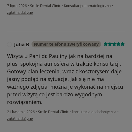
7 lipca 2026
•
Smile Dental Clinic
•
Konsultacja stomatologiczna
•
w opinii użytkownika Marta
zgłoś nadużycie
Julia B
Numer telefonu zweryfikowany
J
Wizyta u Pani dr. Pauliny jak najbardziej na
plus, spokojna atmosfera w trakcie konsultacji.
Gotowy plan leczenia, wraz z kosztorysem daje
jasny pogląd na sytuacje. Jak się nie ma
ważnego zdjęcia, można je wykonać na miejscu
przed wizytą co jest bardzo wygodnym
rozwiązaniem.
21 kwietnia 2026
•
Smile Dental Clinic
•
konsultacja endodontyczna
•
w opinii użytkownika Julia B
zgłoś nadużycie