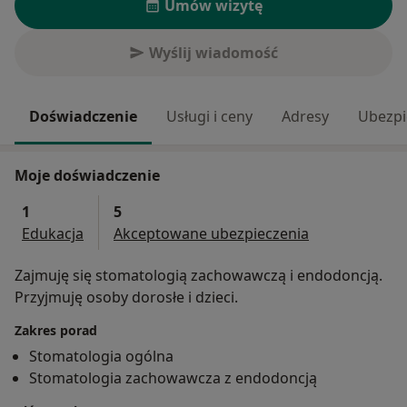
Umów wizytę
Wyślij wiadomość
Doświadczenie
Usługi i ceny
Adresy
Ubezpi
Moje doświadczenie
1
5
Edukacja
Akceptowane ubezpieczenia
Zajmuję się stomatologią zachowawczą i endodoncją.
Przyjmuję osoby dorosłe i dzieci.
Zakres porad
Stomatologia ogólna
Stomatologia zachowawcza z endodoncją