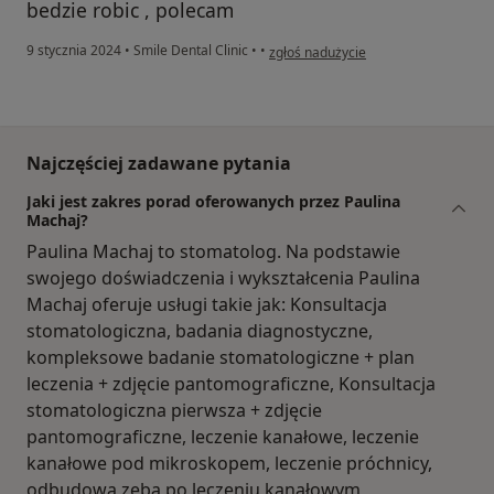
bedzie robic , polecam
w opinii użytkownika L.R
9 stycznia 2024
•
Smile Dental Clinic
•
•
zgłoś nadużycie
Najczęściej zadawane pytania
Jaki jest zakres porad oferowanych przez Paulina
Machaj?
Paulina Machaj to stomatolog. Na podstawie
swojego doświadczenia i wykształcenia Paulina
Machaj oferuje usługi takie jak: Konsultacja
stomatologiczna, badania diagnostyczne,
kompleksowe badanie stomatologiczne + plan
leczenia + zdjęcie pantomograficzne, Konsultacja
stomatologiczna pierwsza + zdjęcie
pantomograficzne, leczenie kanałowe, leczenie
kanałowe pod mikroskopem, leczenie próchnicy,
odbudowa zęba po leczeniu kanałowym