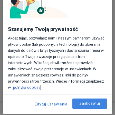
Wypełnienie kompozytowe
Umów wizytę
Od 200 zł
Szczegóły
Szanujemy Twoją prywatność
Wypełnienie estetyczne
Umów wizytę
Szczegóły
Akceptując, pozwalasz nam i naszym partnerom używać
plików cookie (lub podobnych technologii) do zbierania
danych do celów statystycznych i dostarczania treści w
Wypełnienie dwóch zębów
sąsiednich w jednym znieczuleniu
oparciu o Twoje zwyczaje przeglądania stron
Umów wizytę
Szczegóły
internetowych. W każdej chwili możesz sprawdzić i
zaktualizować swoje preferencje w ustawieniach. W
+ 23 usługi
ustawieniach znajdziesz również linki do polityk
prywatności stron trzecich. Więcej informacji znajdziesz
w
polityka cookies
W jaki sposób ustalane są ceny?
Zaakceptuj
Edytuj ustawienia
Adresy (3)