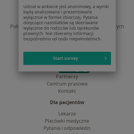
Regulamin
Udział w ankiecie jest anonimowy, a wyniki
Polityka prywatności pacjentów
będą analizowane i prezentowane
wyłącznie w formie zbiorczej. Pytania
Polityka prywatności profesjonalistów
dotyczące nastolatków są skierowane
Polityka prywatności dla profesjonalistów, których
wyłącznie do rodziców lub opiekunów
dane pozyskaliśmy samodzielnie
prawnych. Nie zbieramy informacji
bezpośrednio od osób niepełnoletnich.
Polityka cookies
Jak działają wyniki wyszukiwania
Dostępność
Start survey
O nas
Praca
Rekrutujemy!
Partnerzy
Centrum prasowe
Kontakt
Dla pacjentów
Lekarze
Placówki medyczne
Pytania i odpowiedzi