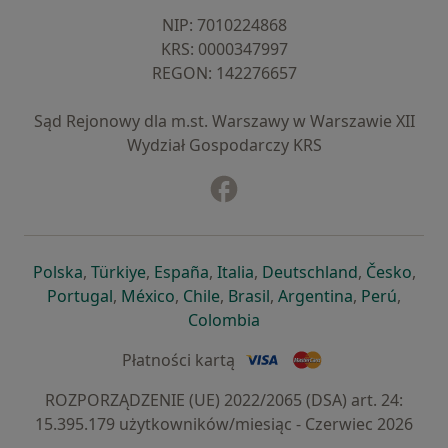
NIP: ⁠7010224868
KRS: ⁠0000347997
REGON: ⁠142276657
Sąd Rejonowy dla m.st. Warszawy w Warszawie XII
Wydział Gospodarczy KRS
Facebook
otwiera się w nowej karcie
otwiera się w nowej karcie
otwiera się w nowej karcie
otwiera się w nowej karcie
otwiera się w nowej karci
otwiera się
otwi
Polska
,
Türkiye
,
España
,
Italia
,
Deutschland
,
Česko
,
otwiera się w nowej karcie
otwiera się w nowej karcie
otwiera się w nowej karcie
otwiera się w nowej kar
otwiera się 
otwier
Portugal
,
México
,
Chile
,
Brasil
,
Argentina
,
Perú
,
otwiera się w nowej karc
Colombia
Płatności kartą
ROZPORZĄDZENIE (UE) 2022/2065 (DSA) art. 24:
15.395.179 użytkowników/miesiąc - Czerwiec 2026