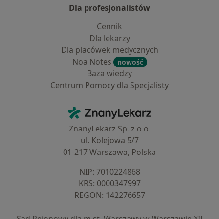
Dla profesjonalistów
Cennik
Dla lekarzy
Dla placówek medycznych
Noa Notes
nowość
Baza wiedzy
Centrum Pomocy dla Specjalisty
Kontakt
ZnanyLekarz - Strona główna
ZnanyLekarz Sp. z o.o.
ul. Kolejowa 5/7
01-217 Warszawa, Polska
NIP: ⁠7010224868
KRS: ⁠0000347997
REGON: ⁠142276657
Sąd Rejonowy dla m.st. Warszawy w Warszawie XII