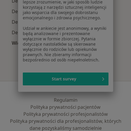
Dermatolodzy z Signal Iduna w Krakowie
lepsze zrozumienie, w jaki sposób ludzie
korzystają z narzędzi sztucznej inteligencji
Dermatolodzy z JP MEDICA w Krakowie
jako wsparcia dla swojego dobrostanu
emocjonalnego i zdrowia psychicznego.
Dermatolodzy z TU Zdrowie w Krakowie
Udział w ankiecie jest anonimowy, a wyniki
Dermatolodzy z Świat Zdrowia w Krakowie
będą analizowane i prezentowane
wyłącznie w formie zbiorczej. Pytania
Więcej (5)
dotyczące nastolatków są skierowane
wyłącznie do rodziców lub opiekunów
Więcej w kategorii: Najpopularniejsze ubezpie
prawnych. Nie zbieramy informacji
bezpośrednio od osób niepełnoletnich.
Start survey
Serwis
Regulamin
Polityka prywatności pacjentów
Polityka prywatności profesjonalistów
Polityka prywatności dla profesjonalistów, których
dane pozyskaliśmy samodzielnie