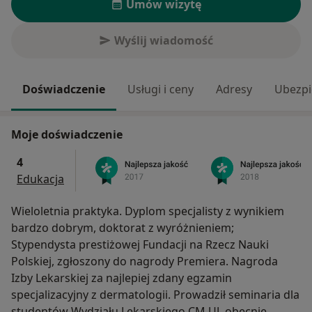
Umów wizytę
Wyślij wiadomość
Doświadczenie
Usługi i ceny
Adresy
Ubezpi
Moje doświadczenie
4
Edukacja
Wieloletnia praktyka. Dyplom specjalisty z wynikiem
bardzo dobrym, doktorat z wyróżnieniem;
Stypendysta prestiżowej Fundacji na Rzecz Nauki
Polskiej, zgłoszony do nagrody Premiera. Nagroda
Izby Lekarskiej za najlepiej zdany egzamin
specjalizacyjny z dermatologii. Prowadził seminaria dla
studentów Wydziału Lekarskiego CM UJ, obecnie