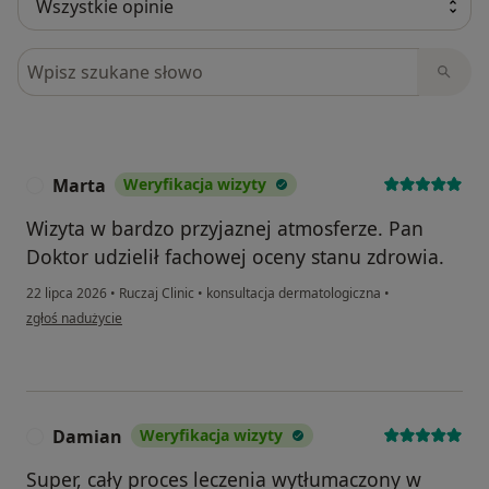
umówienia się na inny typ wizyty niż ten dostępny w
kalendarzu rezerwacji. W przypadku błędnej
Szukaj w opiniach
rezerwacji pacjent może nie zostać przyjęty za co
Ruczaj Clinic nie ponosi odpowiedzialności
(wątpliwości odnośnie możliwości wykonania zabiegu
prosimy konsultować telefonicznie z recepcją).
Marta
Weryfikacja wizyty
M
Wizyta w bardzo przyjaznej atmosferze. Pan
Doktor udzielił fachowej oceny stanu zdrowia.
22 lipca 2026
•
Ruczaj Clinic
•
konsultacja dermatologiczna
•
w opinii użytkownika Marta
zgłoś nadużycie
Damian
Weryfikacja wizyty
D
Super, cały proces leczenia wytłumaczony w