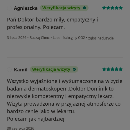
Agnieszka
Weryfikacja wizyty
A
Pań Doktor bardzo miły, empatyczny i
profesjonalny. Polecam.
w opinii użytkownika Agni
3 lipca 2026
•
Ruczaj Clinic
•
Laser frakcyjny CO2
•
zgłoś nadużycie
Kamil
Weryfikacja wizyty
K
Wszystko wyjaśnione i wytłumaczone na wizycie
badania dermatoskopem.Doktor Dominik to
niezwykle kompetentny i empatyczny lekarz.
Wizyta prowadzona w przyjaznej atmosferze co
bardzo cenię jako w lekarzu.
Polecam jak najbardziej
30 czerwca 2026