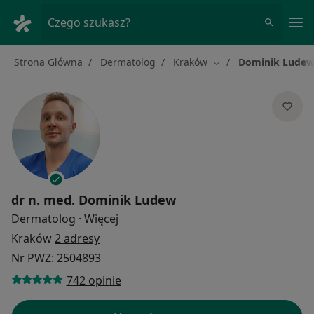
Me
Czego szukasz?
Strona Główna
Dermatolog
Kraków
Dominik Lude
Zmień miasto
dr n. med.
Dominik Ludew
O specjalizacjach
Dermatolog
·
Więcej
Kraków
2 adresy
Nr PWZ: 2504893
742 opinie