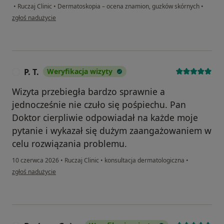
•
Ruczaj Clinic
•
Dermatoskopia – ocena znamion, guzków skórnych
•
w opinii użytkownika Kamil
zgłoś nadużycie
P. T.
Weryfikacja wizyty
P
Wizyta przebiegła bardzo sprawnie a
jednocześnie nie czuło się pośpiechu. Pan
Doktor cierpliwie odpowiadał na każde moje
pytanie i wykazał się dużym zaangażowaniem w
celu rozwiązania problemu.
10 czerwca 2026
•
Ruczaj Clinic
•
konsultacja dermatologiczna
•
w opinii użytkownika P. T.
zgłoś nadużycie