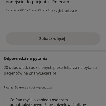
podejście do pacjenta . Polecam .
w opinii użytkownika Halina W.
3 czerwca 2026
•
Ruczaj Clinic
•
Inny
•
zgłoś nadużycie
Zobacz więcej
opinie powyżej
Odpowiedzi na pytania
20 odpowiedzi udzielonych przez lekarza na pytania
pacjentów na ZnanyLekarz.pl
Pytanie. Dziękuję za poświęcony czas
Co Pan myśli o zabiegu osoczem
bogatopkytkowym żeby zniwelować blizny