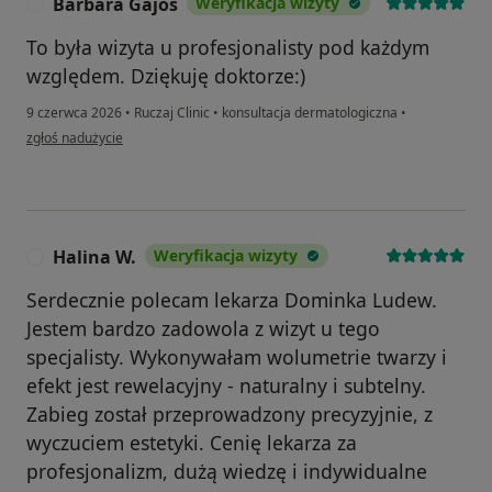
Barbara Gajos
Weryfikacja wizyty
B
To była wizyta u profesjonalisty pod każdym
względem. Dziękuję doktorze:)
9 czerwca 2026
•
Ruczaj Clinic
•
konsultacja dermatologiczna
•
w opinii użytkownika Barbara Gajos
zgłoś nadużycie
Halina W.
Weryfikacja wizyty
H
Serdecznie polecam lekarza Dominka Ludew.
Jestem bardzo zadowola z wizyt u tego
specjalisty. Wykonywałam wolumetrie twarzy i
efekt jest rewelacyjny - naturalny i subtelny.
Zabieg został przeprowadzony precyzyjnie, z
wyczuciem estetyki. Cenię lekarza za
profesjonalizm, dużą wiedzę i indywidualne