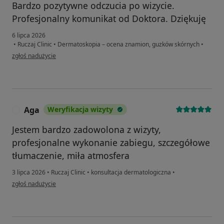
Bardzo pozytywne odczucia po wizycie.
Profesjonalny komunikat od Doktora. Dziękuję
6 lipca 2026
•
Ruczaj Clinic
•
Dermatoskopia – ocena znamion, guzków skórnych
•
w opinii użytkownika Beata
zgłoś nadużycie
Aga
Weryfikacja wizyty
A
Jestem bardzo zadowolona z wizyty,
profesjonalne wykonanie zabiegu, szczegółowe
tłumaczenie, miła atmosfera
3 lipca 2026
•
Ruczaj Clinic
•
konsultacja dermatologiczna
•
w opinii użytkownika Aga
zgłoś nadużycie