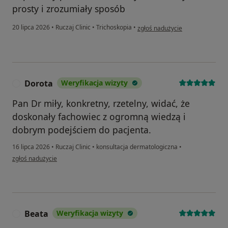
prosty i zrozumiały sposób
w opinii użytkownika Damian
20 lipca 2026
•
Ruczaj Clinic
•
Trichoskopia
•
zgłoś nadużycie
Dorota
Weryfikacja wizyty
D
Pan Dr miły, konkretny, rzetelny, widać, że
doskonały fachowiec z ogromną wiedzą i
dobrym podejściem do pacjenta.
16 lipca 2026
•
Ruczaj Clinic
•
konsultacja dermatologiczna
•
w opinii użytkownika Dorota
zgłoś nadużycie
Beata
Weryfikacja wizyty
B