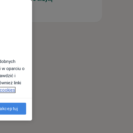
odobnych
i w oparciu o
awdzić i
wnież linki
 cookies
akceptuj