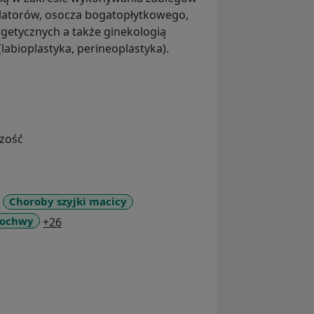
latorów, osocza bogatopłytkowego,
getycznych a także ginekologią
abioplastyka, perineoplastyka).
czość
Choroby szyjki macicy
a11y_sr_more_diseases
pochwy
+26