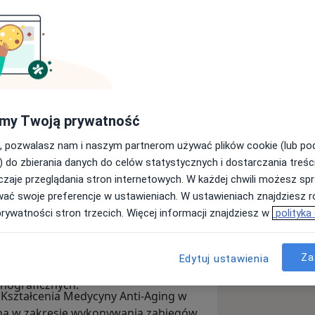
solwentka Collegium Medicum
my Twoją prywatność
tarszy asystent w Oddziale
ala Miejskiego Specjalistycznego im. G.
, pozwalasz nam i naszym partnerom używać plików cookie (lub p
zawodowe zdobywałam również na
) do zbierania danych do celów statystycznych i dostarczania treśc
rnia, Irvine, oraz
zaje przeglądania stron internetowych. W każdej chwili możesz spr
wać swoje preferencje w ustawieniach. W ustawieniach znajdziesz ró
zna w ginekologii i położnictwie,
prywatności stron trzecich. Więcej informacji znajdziesz w
polityka
nych, diagnostyka i leczenie
ikacje celem zapewnienia pacjentowi
olskiego Towarzystwa Ginekologów i
Za
Edytuj ustawienia
nografii oraz Fetal Medicine
nograficznych.
ształcenia Medycyny Anti-Aging w
zną w zakresie wykonywania zabiegów