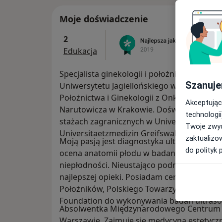
Moje doświadczenie
2
Edukacja
Specjalista ginekologii i położnictwa. Ab
Szanuje
Uniwersytetu Jagiellońskiego w Krakowie. S
Położnictwa i Ginekologii z Onkologią Szpit
Akceptując
Narutowicza w Krakowie. Doświadczenie 
technologii
stażach zagranicznych w University of Califo
Twoje zwyc
Universitaetzmedizin Greifswald.
zaktualizo
Moją pasją jest diagnostyka ultrasonografic
do polityk 
ocena anatomii płodu w badaniach prenatal
niepłodności. Nieustająco podnoszę kwalif
najlepszej opieki. Posiadam certyfikaty P
Położników, Polskiego Towarzystwa Ultraso
Foundation do wykonywania badań ultraso
Absolwentka Międzynarodowego Centrum K
Warszawie. Zajmuję się medycyną estetyc