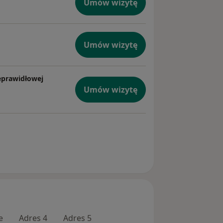
Umów wizytę
Umów wizytę
ieprawidłowej
Umów wizytę
e
Adres 4
Adres 5