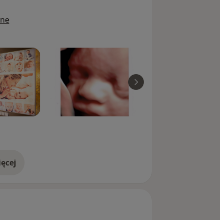
ine
ęcej
doświadczeniu