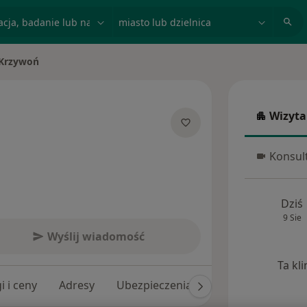
acja, badanie lub nazwisko
miasto lub dzielnica
 Krzywoń
to
Wizyta
Wizyta w
jalizacjach
Konsult
Konsulta
Dziś
9 Sie
Wyślij wiadomość
Ta kl
i i ceny
Adresy
Ubezpieczenia
Opinie (484)