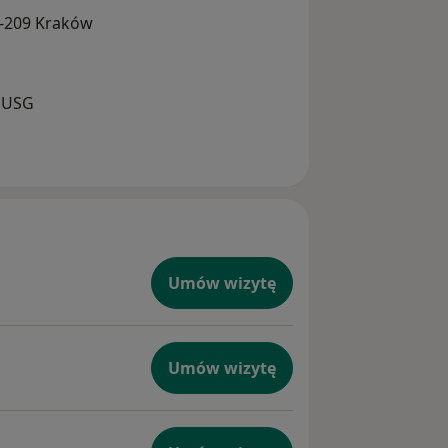
1-209 Kraków
e USG
Umów wizytę
Umów wizytę