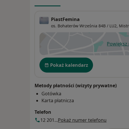
PiastFemina
os. Bohaterów Września 84B / LU2,
Mist
Powiększ
ot
Dostępność
Pokaż kalendarz
Metody płatności (wizyty prywatne)
Gotówka
Karta płatnicza
Telefon
12 201...
Pokaż numer telefonu