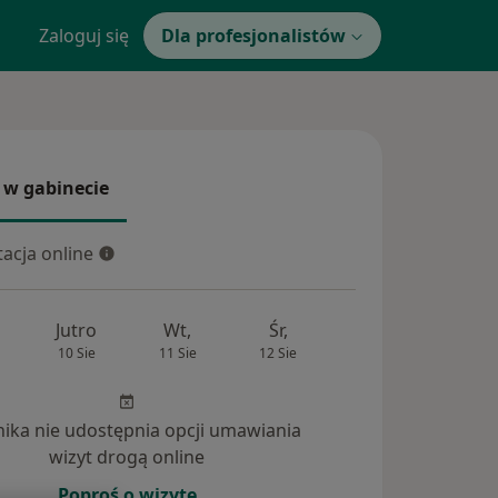
Zaloguj się
Dla profesjonalistów
 w gabinecie
 gabinecie
acja online
cja online
Jutro
Wt,
Śr,
Czw,
Pt,
10 Sie
11 Sie
12 Sie
13 Sie
14 Si
inika nie udostępnia opcji umawiania
wizyt drogą online
Poproś o wizytę