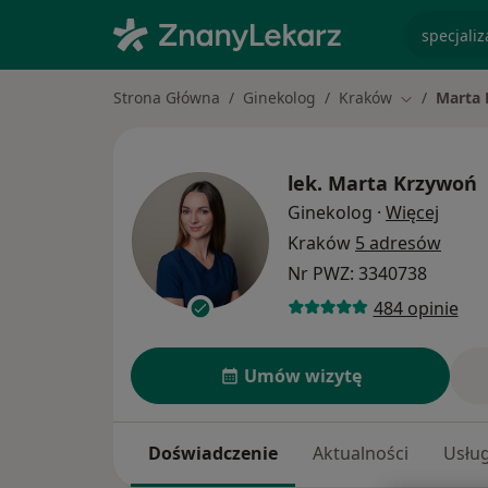
specjaliz
Strona Główna
Ginekolog
Kraków
Marta
Zmień mias
lek.
Marta Krzywoń
O spec
Ginekolog
·
Więcej
Kraków
5 adresów
Nr PWZ: 3340738
484 opinie
Umów wizytę
Doświadczenie
Aktualności
Usług