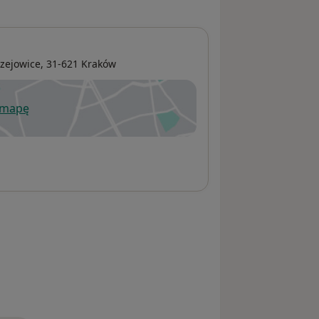
rzejowice
, 31-621
Kraków
 mapę
wiera się w nowej karcie