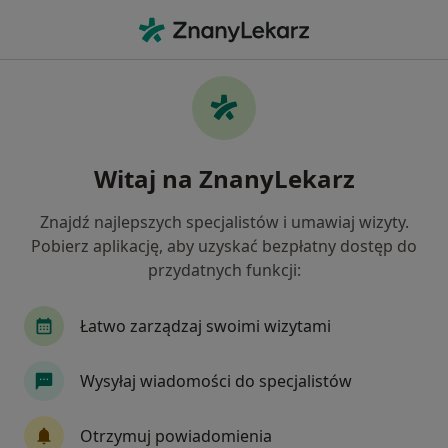
Me
Konsultacja Reumatologiczna • Sosnowiec, śląskie
Filtry
• 1
Ubezpieczenie
Map
Konsultacja reumatologiczna specjaliści w
Witaj na ZnanyLekarz
Sosnowcu
Jak działają wyniki wyszukiwania
Znajdź najlepszych specjalistów i umawiaj wizyty.
Pobierz aplikację, aby uzyskać bezpłatny dostęp do
przydatnych funkcji:
Jakiego specjalisty szukasz?
Reumatolog
Internista
Urolog
Chiru
Łatwo zarządzaj swoimi wizytami
Wysyłaj wiadomości do specjalistów
Otrzymuj powiadomienia