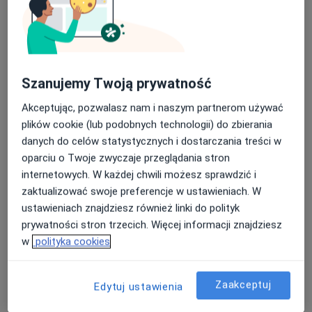
dr n. med. Beata Dutkiewicz
·
Więcej
Reumatolog
Szanujemy Twoją prywatność
69 opinii
Akceptując, pozwalasz nam i naszym partnerom używać
Szkolna 4A, Sosnowiec
•
Mapa
plików cookie (lub podobnych technologii) do zbierania
Centrum Medyczne Medica
danych do celów statystycznych i dostarczania treści w
Konsultacja reumatologiczna
Brak ceny
oparciu o Twoje zwyczaje przeglądania stron
internetowych. W każdej chwili możesz sprawdzić i
Specjalista nie oferuje umawiania online pod tym adresem.
zaktualizować swoje preferencje w ustawieniach. W
Poproś o wizytę
ustawieniach znajdziesz również linki do polityk
prywatności stron trzecich. Więcej informacji znajdziesz
w
polityka cookies
Zaakceptuj
Edytuj ustawienia