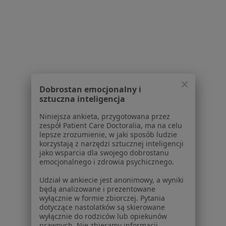
Usługi w Sosnowcu
Konsultacja urologiczna w Sosnowcu
Konsultacja chirurgiczna w Sosnowcu
Konsultacja internistyczna w Sosnowcu
Konsultacja kardiologiczna w Sosnowcu
Dobrostan emocjonalny i
sztuczna inteligencja
Konsultacja gastrologiczna w Sosnowcu
Niniejsza ankieta, przygotowana przez
Więcej (15)
zespół Patient Care Doctoralia, ma na celu
Więcej w kategorii: Usługi w Sosnowcu
lepsze zrozumienie, w jaki sposób ludzie
korzystają z narzędzi sztucznej inteligencji
Popularne specjalizacje
jako wsparcia dla swojego dobrostanu
emocjonalnego i zdrowia psychicznego.
Stomatolodzy w Sosnowcu
Udział w ankiecie jest anonimowy, a wyniki
Interniści w Sosnowcu
będą analizowane i prezentowane
wyłącznie w formie zbiorczej. Pytania
Psycholodzy w Sosnowcu
dotyczące nastolatków są skierowane
wyłącznie do rodziców lub opiekunów
Chirurdzy w Sosnowcu
prawnych. Nie zbieramy informacji