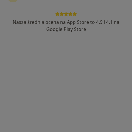
Nasza średnia ocena na App Store to 4.9 i 4.1 na
lek. Bartosz Ziębiński
Google Play Store
·
Więcej
W trakcie specjalizacji (Reumatolog)
13 opinii
Sucha 7a, Sosnowiec
•
Mapa
Poliklinika Doktora Bessera
Konsultacja reumatologiczna
300 zł
Specjalista nie oferuje umawiania online pod tym adresem.
Poproś o wizytę