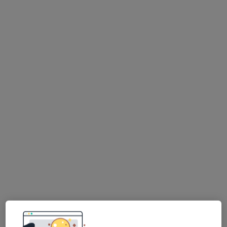
lek. Magdalena Chrobak
·
Więcej
Reumatolog
18 opinii
Długa 34 A, Dąbrowa Górnicza
•
Mapa
Ośrodek Medyczny Mistaza
Konsultacja reumatologiczna
od 260 zł
Specjalista nie oferuje umawiania online pod tym adresem.
Poproś o wizytę