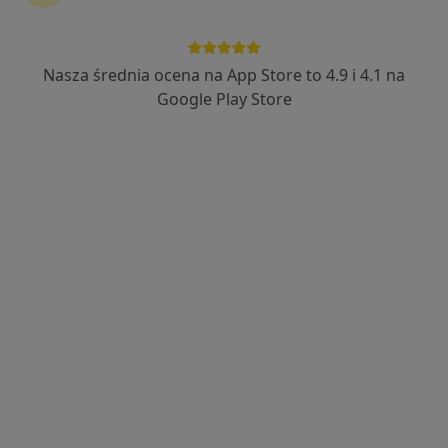
Nasza średnia ocena na App Store to 4.9 i 4.1 na
lek. Katarzyna Czarnecka-Żakiewicz
Google Play Store
·
Więcej
Internista, Reumatolog
21 opinii
ul. Ludwika Waryńskiego 17, Mikołów
•
Mapa
Centrum Medyczne Primamed
Konsultacja reumatologiczna
250 zł
Specjalista nie oferuje umawiania online pod tym adresem.
Poproś o wizytę