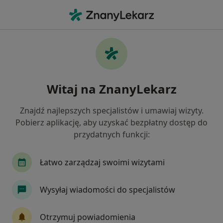
Me
Konsultacja Reumatologiczna • Mikołów, śląskie
Filtry
• 1
Ubezpieczenie
Map
Konsultacja reumatologiczna specjaliści w
Witaj na ZnanyLekarz
Mikołowie
Jak działają wyniki wyszukiwania
Znajdź najlepszych specjalistów i umawiaj wizyty.
Pobierz aplikację, aby uzyskać bezpłatny dostęp do
przydatnych funkcji:
Jakiego specjalisty szukasz?
Reumatolog
Internista
Fizjoterapeuta
Łatwo zarządzaj swoimi wizytami
Wysyłaj wiadomości do specjalistów
Otrzymuj powiadomienia