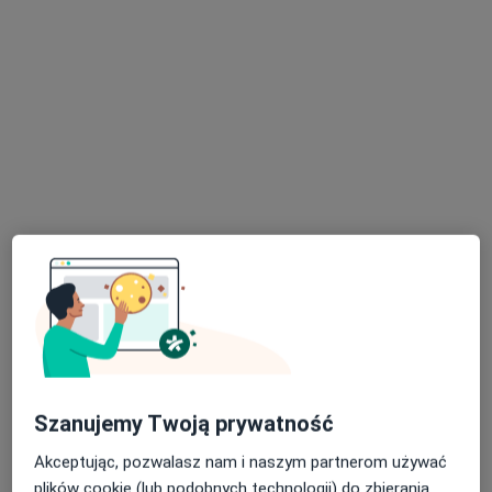
lek. Zuzanna Brońska
·
Więcej
W trakcie specjalizacji (Reumatolog)
Podleska 50G, Mikołów
•
Mapa
Podleska Centrum Medyczne i Rehabilitacja
Konsultacja reumatologiczna
Brak ceny
Specjalista nie oferuje umawiania online pod tym adresem.
Poproś o wizytę
Szanujemy Twoją prywatność
Akceptując, pozwalasz nam i naszym partnerom używać
plików cookie (lub podobnych technologii) do zbierania