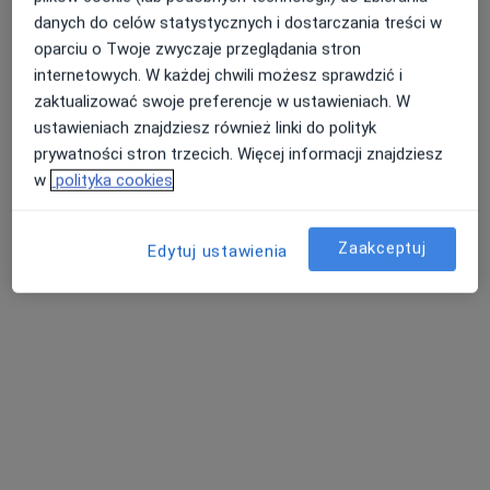
danych do celów statystycznych i dostarczania treści w
oparciu o Twoje zwyczaje przeglądania stron
Bezpieczne płatności
internetowych. W każdej chwili możesz sprawdzić i
Centrum Medyczne Primamed
zaktualizować swoje preferencje w ustawieniach. W
·
Więcej
ustawieniach znajdziesz również linki do polityk
Ortopedia, Reumatologia, Ortopedia dziecięca
prywatności stron trzecich. Więcej informacji znajdziesz
881 opinii
w
polityka cookies
ul. Ludwika Waryńskiego 17, Mikołów
•
Mapa
Konsultacja reumatologiczna
250 zł
Zaakceptuj
Edytuj ustawienia
Pokaż więcej usług
lek. Katarzyna
Czarnecka-Żakiewicz
internista
Brak dostępnych specjalistów z wolnymi terminami w tym centrum medycznym.
Pokaż profil