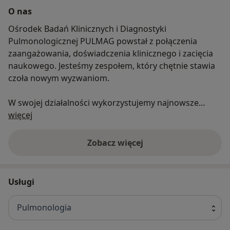
O nas
Ośrodek Badań Klinicznych i Diagnostyki
Pulmonologicznej PULMAG powstał z połączenia
zaangażowania, doświadczenia klinicznego i zacięcia
naukowego. Jesteśmy zespołem, który chętnie stawia
czoła nowym wyzwaniom.
W swojej działalności wykorzystujemy najnowsze
O nas
techniki diagnostyczne, szkolimy się nieustannie i
więcej
doskonalimy nabyte umiejętności.
Zobacz więcej
Chcemy również – wraz z Państwem – uczestniczyć w
kreowaniu nowoczesnej medycyny. Nasi Pacjenci,
dzięki aktywnej działalności Ośrodka Badań
Usługi
Klinicznych, mają dostęp do bezpiecznych
nowatorskich terapii, które niejednokrotnie zmieniają
Pulmonologia
utarte ścieżki w algorytmach leczniczych.