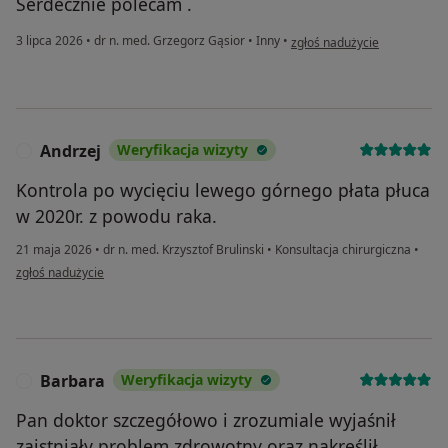
Serdecznie polecam .
w opinii użytkownika Sławek
3 lipca 2026
•
dr n. med. Grzegorz Gąsior
•
Inny
•
zgłoś nadużycie
Andrzej
Weryfikacja wizyty
A
Kontrola po wycięciu lewego górnego płata płuca
w 2020r. z powodu raka.
21 maja 2026
•
dr n. med. Krzysztof Brulinski
•
Konsultacja chirurgiczna
•
w opinii użytkownika Andrzej
zgłoś nadużycie
Barbara
Weryfikacja wizyty
B
Pan doktor szczegółowo i zrozumiale wyjaśnił
zaistniały problem zdrowotny oraz nakreślił