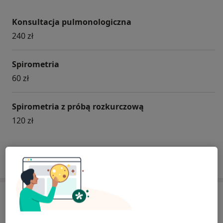
Konsultacja pulmonologiczna
240 zł
Spirometria
60 zł
Spirometria z próbą rozkurczową
120 zł
W jaki sposób ustalane są ceny?
Specjaliści
Pulmonolog