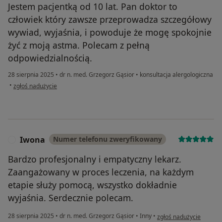
Jestem pacjentką od 10 lat. Pan doktor to
człowiek który zawsze przeprowadza szczegółowy
wywiad, wyjaśnia, i powoduje że mogę spokojnie
żyć z moją astma. Polecam z pełną
odpowiedzialnością.
28 sierpnia 2025
•
dr n. med. Grzegorz Gąsior
•
konsultacja alergologiczna
w opinii użytkownika Bozena
•
zgłoś nadużycie
Iwona
Numer telefonu zweryfikowany
I
Bardzo profesjonalny i empatyczny lekarz.
Zaangażowany w proces leczenia, na każdym
etapie służy pomocą, wszystko dokładnie
wyjaśnia. Serdecznie polecam.
w opinii użytkownika I
28 sierpnia 2025
•
dr n. med. Grzegorz Gąsior
•
Inny
•
zgłoś nadużycie