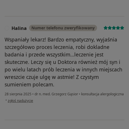
Halina
Numer telefonu zweryfikowany
H
Wspaniały lekarz! Bardzo empatyczny, wyjaśnia
szczegółowo proces leczenia, robi dokladne
badania i przede wszystkim…leczenie jest
skuteczne. Leczy się u Doktora również mój syn i
po wielu latach prób leczenia w innych miejscach
wreszcie czuje ulgę w astmie! Z czystym
sumieniem polecam.
28 sierpnia 2025
•
dr n. med. Grzegorz Gąsior
•
konsultacja alergologiczna
w opinii użytkownika Halina
•
zgłoś nadużycie