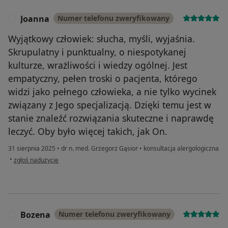
Joanna
Numer telefonu zweryfikowany
J
Wyjątkowy człowiek: słucha, myśli, wyjaśnia.
Skrupulatny i punktualny, o niespotykanej
kulturze, wrażliwości i wiedzy ogólnej. Jest
empatyczny, pełen troski o pacjenta, którego
widzi jako pełnego człowieka, a nie tylko wycinek
związany z Jego specjalizacją. Dzięki temu jest w
stanie znaleźć rozwiązania skuteczne i naprawdę
leczyć. Oby było więcej takich, jak On.
31 sierpnia 2025
•
dr n. med. Grzegorz Gąsior
•
konsultacja alergologiczna
w opinii użytkownika Joanna
•
zgłoś nadużycie
Bozena
Numer telefonu zweryfikowany
B