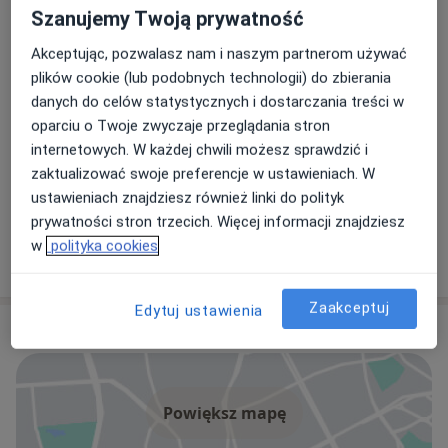
Szanujemy Twoją prywatność
Akceptując, pozwalasz nam i naszym partnerom używać
plików cookie (lub podobnych technologii) do zbierania
dr n. med. Grzegorz Gąsior
danych do celów statystycznych i dostarczania treści w
Alergolog, Pulmonolog, Internista
oparciu o Twoje zwyczaje przeglądania stron
194 opinie
internetowych. W każdej chwili możesz sprawdzić i
zaktualizować swoje preferencje w ustawieniach. W
lek. Marzena Kociołek
ustawieniach znajdziesz również linki do polityk
Pulmonolog, Internista
prywatności stron trzecich. Więcej informacji znajdziesz
w
polityka cookies
58 opinii
Zaakceptuj
Edytuj ustawienia
Adres
Powiększ mapę