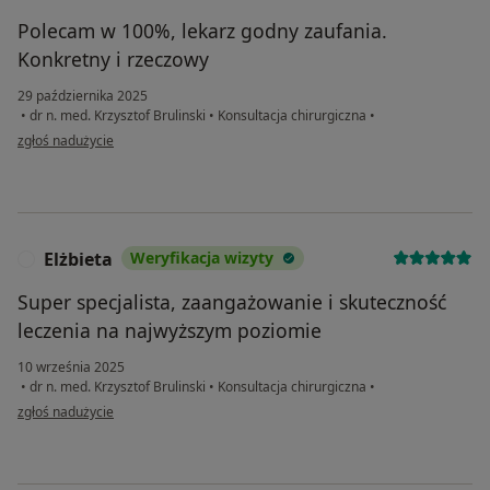
Polecam w 100%, lekarz godny zaufania.
Konkretny i rzeczowy
29 października 2025
•
dr n. med. Krzysztof Brulinski
•
Konsultacja chirurgiczna
•
w opinii użytkownika Krzystzof
zgłoś nadużycie
Elżbieta
Weryfikacja wizyty
E
Super specjalista, zaangażowanie i skuteczność
leczenia na najwyższym poziomie
10 września 2025
•
dr n. med. Krzysztof Brulinski
•
Konsultacja chirurgiczna
•
w opinii użytkownika Elżbieta
zgłoś nadużycie