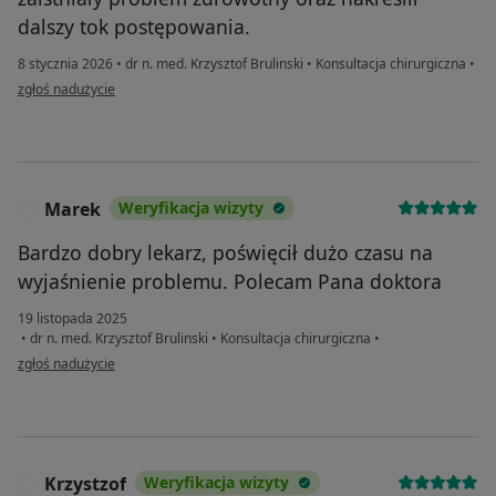
dalszy tok postępowania.
8 stycznia 2026
•
dr n. med. Krzysztof Brulinski
•
Konsultacja chirurgiczna
•
w opinii użytkownika Barbara
zgłoś nadużycie
Marek
Weryfikacja wizyty
M
Bardzo dobry lekarz, poświęcił dużo czasu na
wyjaśnienie problemu. Polecam Pana doktora
19 listopada 2025
•
dr n. med. Krzysztof Brulinski
•
Konsultacja chirurgiczna
•
w opinii użytkownika Marek
zgłoś nadużycie
Krzystzof
Weryfikacja wizyty
K