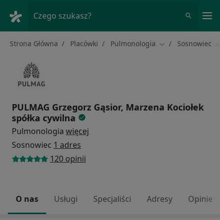
Me
Czego szukasz?
Strona Główna
Placówki
Pulmonologia
Sosnowiec
Zmień miasto
Z
PULMAG Grzegorz Gąsior, Marzena Kociołek
spółka cywilna
Pulmonologia
więcej
Sosnowiec
1 adres
120 opinii
O nas
Usługi
Specjaliści
Adresy
Opinie