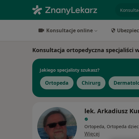
specjaliz
Konsultacje online
Ubezpiec
Konsultacja ortopedyczna specjaliści 
Jakiego specjalisty szukasz?
Ortopeda
Chirurg
Dermatol
lek. Arkadiusz K
Ortopeda, Ortopeda dziec
Więcej