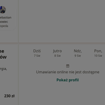
Sebastian
nowiec
topeda
ne
Dziś
Jutro
Ndz,
Pon,
nów
7 Sie
8 Sie
9 Sie
10 Sie
rgia,
Umawianie online nie jest dostępne
Pokaż profil
230 zł