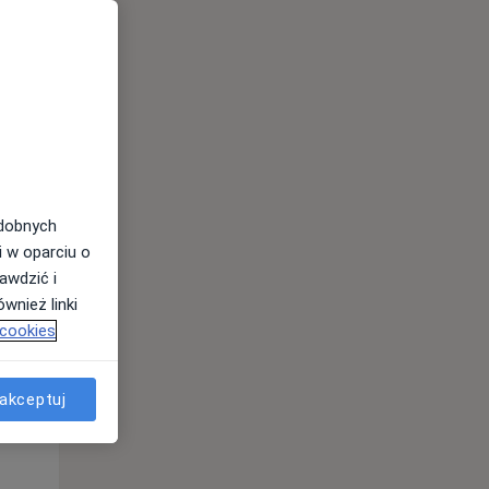
odobnych
i w oparciu o
awdzić i
Wt,
Śr,
Czw,
wnież linki
11 Sie
12 Sie
13 Sie
 cookies
akceptuj