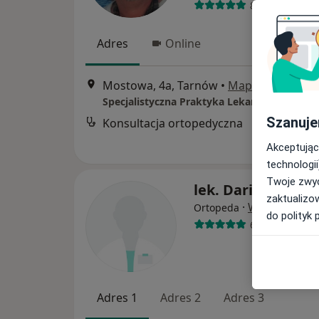
804 opinie
Adres
Online
Mostowa, 4a, Tarnów
•
Mapa
Szanuje
Konsultacja ortopedyczna
Akceptując
technologii
Twoje zwyc
lek. Dariusz Fryc
zaktualizo
·
Więcej
Ortopeda
do polityk 
66 opinii
Adres 1
Adres 2
Adres 3