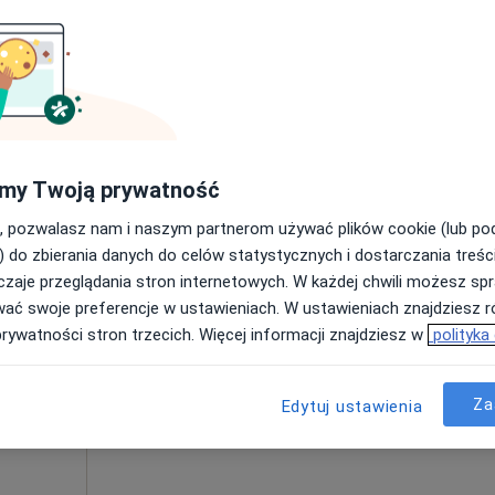
Poproś o wizytę
Specjalistyczna Praktyka Lekarska Ortopedia i USG Medycyna Sportowa
my Twoją prywatność
300 zł
, pozwalasz nam i naszym partnerom używać plików cookie (lub p
) do zbierania danych do celów statystycznych i dostarczania treśc
zaje przeglądania stron internetowych. W każdej chwili możesz spr
Dziś
Jutro
Ndz,
Pon,
wać swoje preferencje w ustawieniach. W ustawieniach znajdziesz ró
7 Sie
8 Sie
9 Sie
10 Sie
prywatności stron trzecich. Więcej informacji znajdziesz w
polityka
Umawianie online nie jest dostępne
Za
Edytuj ustawienia
Poproś o wizytę