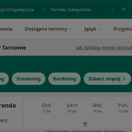
acja, badanie lub nazwisko
miasto lub dzielnica
zenie
Dostępne terminy
Język
Przyjmu
w Tarnowie
Jak działają wyniki wysz
og
Ginekolog
Kardiolog
Zobacz więcej
uranda
Dziś
Jutro
Ndz,
Pon,
7 Sie
8 Sie
9 Sie
10 Sie
·
ięcy
Umawianie online nie jest dostępne