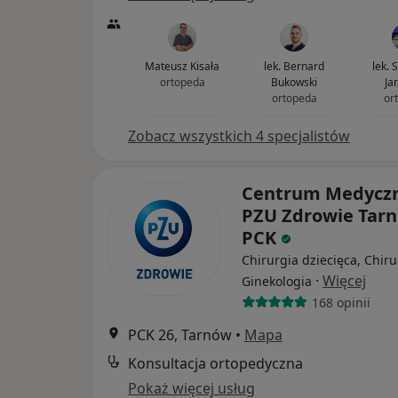
Mateusz Kisała
lek. Bernard
lek. 
ortopeda
Bukowski
Ja
ortopeda
or
Zobacz wszystkich 4 specjalistów
Centrum Medycz
PZU Zdrowie Tar
PCK
Chirurgia dziecięca, Chiru
·
Więcej
Ginekologia
168 opinii
PCK 26, Tarnów
•
Mapa
Konsultacja ortopedyczna
Pokaż więcej usług