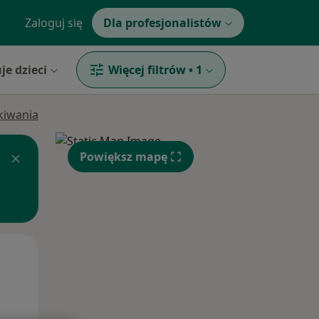
Zaloguj się
Dla profesjonalistów
je dzieci
Więcej filtrów
•
1
ukiwania
Powiększ mapę
Wt,
Śr,
Czw,
11 Sie
12 Sie
13 Sie