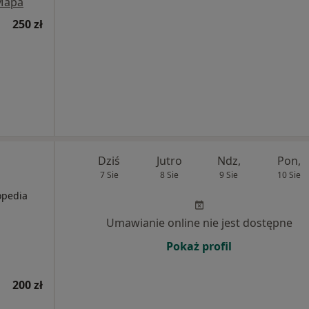
Mapa
250 zł
Dziś
Jutro
Ndz,
Pon,
7 Sie
8 Sie
9 Sie
10 Sie
opedia
Umawianie online nie jest dostępne
Pokaż profil
200 zł