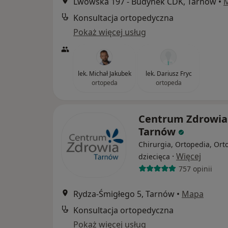
Lwowska 197 - Budynek CDK, Tarnów
•
Konsultacja ortopedyczna
Pokaż więcej usług
lek. Michał Jakubek
lek. Dariusz Fryc
ortopeda
ortopeda
Centrum Zdrowia
Tarnów
Chirurgia, Ortopedia, Ort
·
Więcej
dziecięca
757 opinii
Rydza-Śmigłego 5, Tarnów
•
Mapa
Konsultacja ortopedyczna
Pokaż więcej usług