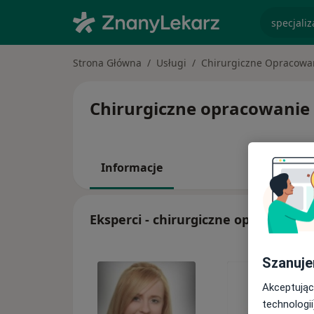
specjaliz
Strona Główna
Usługi
Chirurgiczne Opracowa
Chirurgiczne opracowanie r
Informacje
Eksperci - chirurgiczne opracowani
Szanuje
Akceptując
technologii