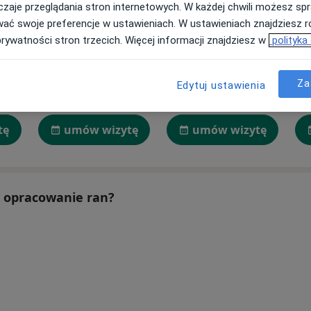
zaje przeglądania stron internetowych. W każdej chwili możesz spr
wać swoje preferencje w ustawieniach. W ustawieniach znajdziesz ró
prywatności stron trzecich. Więcej informacji znajdziesz w
polityka
bski
Aleksander Babych
Piotr Mleczko
Za
Edytuj ustawienia
Chirurg, Chirurg onkologiczny
Lekarz wykonujący zabiegi medycyny estetycznej
Chirurg onkologiczny
Wrocław
Zalasewo
tę
umów wizytę
umów wizytę
ne opracowanie ran?