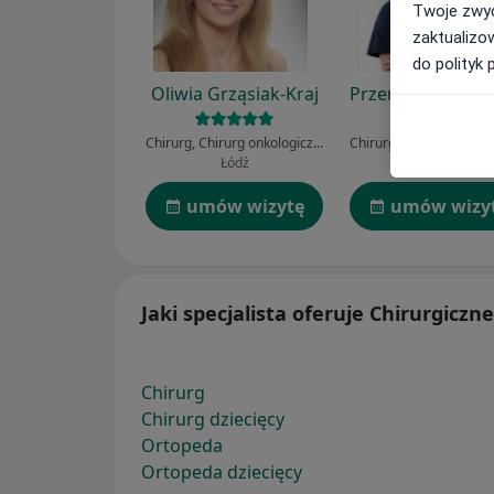
Twoje zwyc
zaktualizo
do polityk 
Oliwia Grząsiak-Kraj
Przemysław Otrę
Chirurg, Chirurg onkologiczny, Transplantolog
Łódź
Bielsko-Biała
umów wizytę
umów wizy
Jaki specjalista oferuje Chirurgicz
Chirurg
Chirurg dziecięcy
Ortopeda
Ortopeda dziecięcy