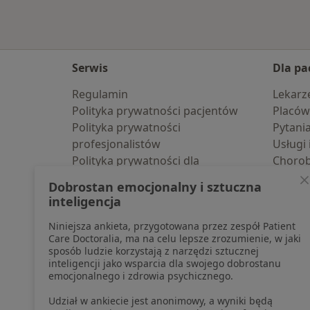
Serwis
Dla pa
Regulamin
Lekarz
Polityka prywatności pacjentów
Placów
Polityka prywatności
Pytani
profesjonalistów
Usługi 
Polityka prywatności dla
Choro
profesjonalistów, których dane
Pomoc
Dobrostan emocjonalny i sztuczna
pozyskaliśmy samodzielnie
Aplika
inteligencja
Polityka cookies
Blog d
Niniejsza ankieta, przygotowana przez zespół Patient
Jak działają wyniki wyszukiwania
Care Doctoralia, ma na celu lepsze zrozumienie, w jaki
Dostępność
sposób ludzie korzystają z narzędzi sztucznej
O nas
inteligencji jako wsparcia dla swojego dobrostanu
emocjonalnego i zdrowia psychicznego.
Praca
Rekrutujemy!
Partnerzy
Udział w ankiecie jest anonimowy, a wyniki będą