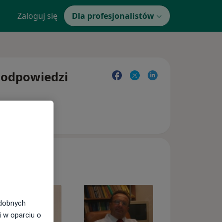
Zaloguj się
Dla profesjonalistów
i odpowiedzi
odobnych
i w oparciu o