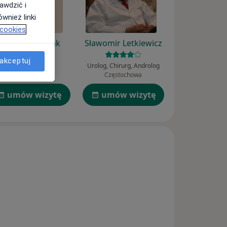
awdzić i
wnież linki
 cookies
Jolanta Kasiurak
Sławomir Letkiewicz
akceptuj
Chirurg
Urolog, Chirurg, Androlog
Wrocław
Częstochowa
umów wizytę
umów wizytę