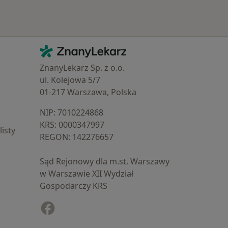
Kontakt
ZnanyLekarz - Strona główna
ZnanyLekarz Sp. z o.o.
ul. Kolejowa 5/7
01-217 Warszawa, Polska
NIP: ⁠7010224868
KRS: ⁠0000347997
isty
REGON: ⁠142276657
Sąd Rejonowy dla m.st. Warszawy
w Warszawie XII Wydział
Gospodarczy KRS
Facebook
otwiera się w nowej karcie