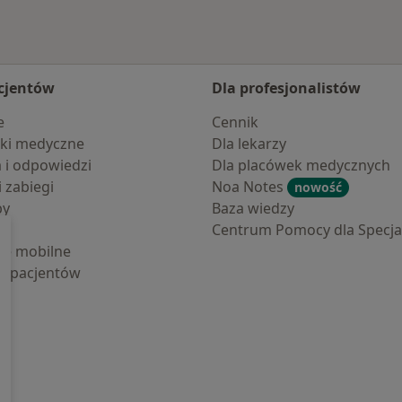
cjentów
Dla profesjonalistów
e
Cennik
ki medyczne
Dla lekarzy
a i odpowiedzi
Dla placówek medycznych
i zabiegi
Noa Notes
nowość
by
Baza wiedzy
Centrum Pomocy dla Specjal
cje mobilne
la pacjentów