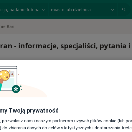
acja, badanie lub nazwisko
miasto lub dzielnica
nie Ran
an - informacje, specjaliści, pytania 
e ran
my Twoją prywatność
, pozwalasz nam i naszym partnerom używać plików cookie (lub p
) do zbierania danych do celów statystycznych i dostarczania treśc