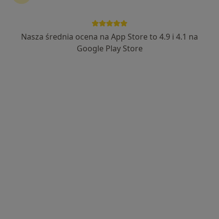
Wyróżniony
lek. Edyta Marcinek-Świąder
Nasza średnia ocena na App Store to 4.9 i 4.1 na
·
Więcej
Neurolog
Google Play Store
31 opinii
Rydza-Śmigłego 5, Tarnów
•
Mapa
Centrum Zdrowia Tarnów
Konsultacja neurologiczna
250 zł
Specjalista nie oferuje umawiania online pod tym adresem.
Poproś o wizytę