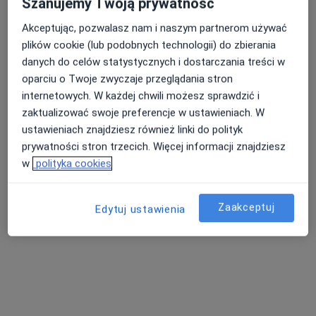
Szanujemy Twoją prywatność
Akceptując, pozwalasz nam i naszym partnerom używać
plików cookie (lub podobnych technologii) do zbierania
danych do celów statystycznych i dostarczania treści w
lek. Mateusz Czyżycki
oparciu o Twoje zwyczaje przeglądania stron
·
Więcej
Neurolog
internetowych. W każdej chwili możesz sprawdzić i
14 opinii
zaktualizować swoje preferencje w ustawieniach. W
ustawieniach znajdziesz również linki do polityk
Siewna 22, Tarnów
•
Mapa
prywatności stron trzecich. Więcej informacji znajdziesz
Cormed
w
polityka cookies
Konsultacja neurologiczna
200 zł
Specjalista nie oferuje umawiania online pod tym adresem.
Zaakceptuj
Edytuj ustawienia
Poproś o wizytę