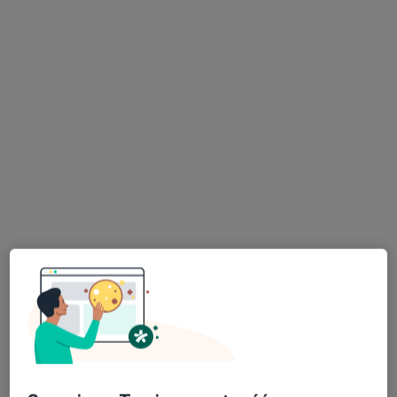
lek. Katarzyna Schneider
Neurolog
83 opinie
Adres 1
Adres 2
Adres 3
Lwowska 197 - Budynek CDK, Tarnów
•
Mapa
Intercard
Konsultacja neurologiczna (pierwsza wizyta)
300 zł
Specjalista nie oferuje umawiania online pod tym adresem.
Poproś o wizytę