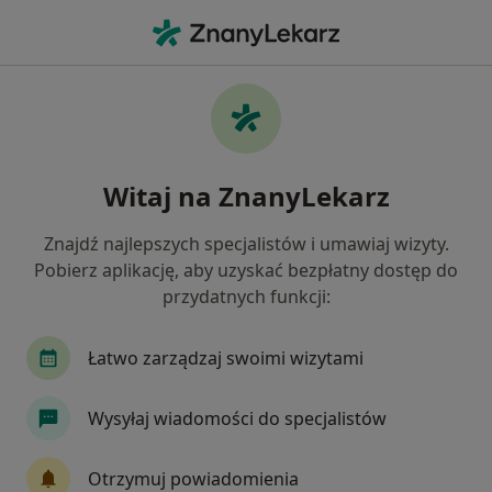
Me
Neurolog • Tarnów, małopolskie
Filtry
Ubezpieczenie
Mapa
Polecani neurolodzy w Tarnowie
Witaj na ZnanyLekarz
Jak działają wyniki wyszukiwania
Znajdź najlepszych specjalistów i umawiaj wizyty.
Pobierz aplikację, aby uzyskać bezpłatny dostęp do
Wybierz swoje ubezpieczenie
przydatnych funkcji:
Łatwo zarządzaj swoimi wizytami
Wysyłaj wiadomości do specjalistów
Otrzymuj powiadomienia