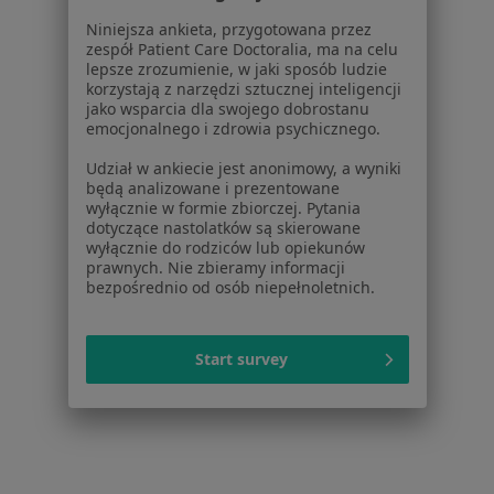
Najczęstsze schorzenia
Niniejsza ankieta, przygotowana przez
Bóle głowy Tarnów
zespół Patient Care Doctoralia, ma na celu
lepsze zrozumienie, w jaki sposób ludzie
Choroba Parkinsona Tarnów
korzystają z narzędzi sztucznej inteligencji
jako wsparcia dla swojego dobrostanu
Choroby neurologiczne Tarnów
emocjonalnego i zdrowia psychicznego.
Stany pourazowe Tarnów
Udział w ankiecie jest anonimowy, a wyniki
będą analizowane i prezentowane
Choroba Alzheimera Tarnów
wyłącznie w formie zbiorczej. Pytania
dotyczące nastolatków są skierowane
Więcej (15)
wyłącznie do rodziców lub opiekunów
Więcej w kategorii: Najczęstsze schorzenia
prawnych. Nie zbieramy informacji
bezpośrednio od osób niepełnoletnich.
Strona Główna
Neurolog
Tarnów
Zmień miasto
Zmień miasto
Start survey