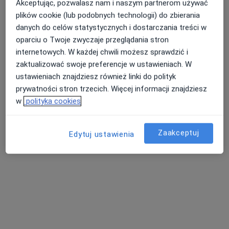
Akceptując, pozwalasz nam i naszym partnerom używać
Tomasz Kirmes
plików cookie (lub podobnych technologii) do zbierania
danych do celów statystycznych i dostarczania treści w
Lekarz chorób zakaźnych
oparciu o Twoje zwyczaje przeglądania stron
Sosnowiec
internetowych. W każdej chwili możesz sprawdzić i
zaktualizować swoje preferencje w ustawieniach. W
umów wizytę
ustawieniach znajdziesz również linki do polityk
Aleksander Manasar
prywatności stron trzecich. Więcej informacji znajdziesz
w
polityka cookies
Lekarz chorób zakaźnych
Sosnowiec
Zaakceptuj
Edytuj ustawienia
umów wizytę
Leszek Teichman
Chirurg
Sosnowiec
umów wizytę