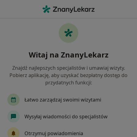
Me
Czego szukasz?
Strona Główna
Usługi
Znieczulenie Miejscowe
Znieczulenie miejscowe -
Witaj na ZnanyLekarz
informacje, specjaliści, pytania i
odpowiedzi
Znajdź najlepszych specjalistów i umawiaj wizyty.
Pobierz aplikację, aby uzyskać bezpłatny dostęp do
przydatnych funkcji:
Łatwo zarządzaj swoimi wizytami
Informacje
Pytania i odpowiedzi
Wysyłaj wiadomości do specjalistów
Eksperci - znieczulenie miejscowe
Otrzymuj powiadomienia