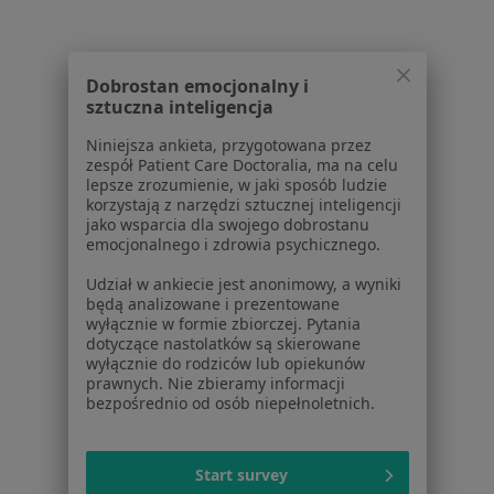
Lekarze
Placówki medyczne
Pytania i odpowiedzi
Dobrostan emocjonalny i
sztuczna inteligencja
Usługi i zabiegi
Choroby
Niniejsza ankieta, przygotowana przez
Pomoc
zespół Patient Care Doctoralia, ma na celu
lepsze zrozumienie, w jaki sposób ludzie
Aplikacje mobilne
korzystają z narzędzi sztucznej inteligencji
Blog dla pacjentów
jako wsparcia dla swojego dobrostanu
emocjonalnego i zdrowia psychicznego.
Dla profesjonalistów
Udział w ankiecie jest anonimowy, a wyniki
Cennik
będą analizowane i prezentowane
Dla lekarzy
wyłącznie w formie zbiorczej. Pytania
dotyczące nastolatków są skierowane
Dla placówek medycznych
wyłącznie do rodziców lub opiekunów
Noa Notes
nowość
prawnych. Nie zbieramy informacji
Baza wiedzy
bezpośrednio od osób niepełnoletnich.
Centrum Pomocy dla Specjalisty
Kontakt
Start survey
ZnanyLekarz - Strona główna