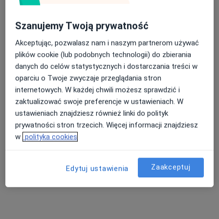
Szanujemy Twoją prywatność
Akceptując, pozwalasz nam i naszym partnerom używać
Bezpieczne płatności
plików cookie (lub podobnych technologii) do zbierania
lek. Anna Mikołajczyk
danych do celów statystycznych i dostarczania treści w
Okulista
oparciu o Twoje zwyczaje przeglądania stron
60 opinii
internetowych. W każdej chwili możesz sprawdzić i
Gumniska 11, Tarnów
•
Mapa
zaktualizować swoje preferencje w ustawieniach. W
Centrum Medyczne Uno-Med Tarnów
ustawieniach znajdziesz również linki do polityk
prywatności stron trzecich. Więcej informacji znajdziesz
Konsultacja okulistyczna
od 300 zł
w
polityka cookies
Specjalista nie oferuje umawiania online pod tym adresem.
Poproś o wizytę
Zaakceptuj
Edytuj ustawienia