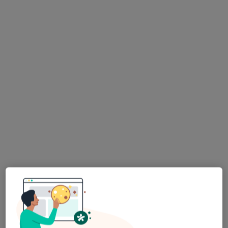
Bezpieczne płatności
lek. Jacek Morelewski
Okulista
275 opinii
Gumniska 11, Tarnów
•
Mapa
Centrum Medyczne Uno-Med Tarnów
Konsultacja okulistyczna
300 zł
Specjalista nie oferuje umawiania online pod tym adresem.
Poproś o wizytę