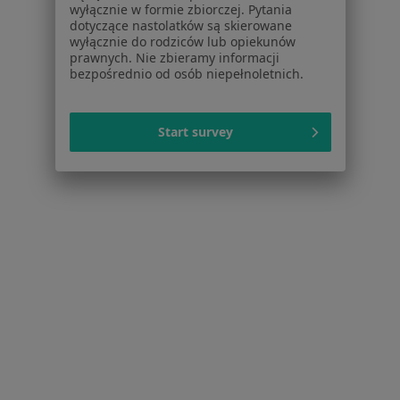
Wady wzroku Tarnów
wyłącznie w formie zbiorczej. Pytania
dotyczące nastolatków są skierowane
Zwyrodnienie plamki żółtej Tarnów
wyłącznie do rodziców lub opiekunów
prawnych. Nie zbieramy informacji
Więcej (15)
bezpośrednio od osób niepełnoletnich.
Więcej w kategorii: Najczęstsze schorzenia
Start survey
Strona Główna
Okulista
Tarnów
Zmień miasto
Zmień miasto
Serwis
Regulamin
Polityka prywatności pacjentów
Polityka prywatności profesjonalistów
Polityka prywatności dla profesjonalistów, których