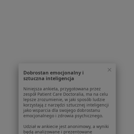
Powiązane wyszukiwania
|
Oferty pracy - Okulista
W pobliżu Tarnowa
Okuliści w Nowym Sączu
Okuliści w Gorlicach
Okuliści w Bochni
Okuliści w Dębicy
Okuliści w Dąbrowie Tarnowskiej
Dobrostan emocjonalny i
Więcej (11)
sztuczna inteligencja
Więcej w kategorii: W pobliżu Tarnowa
Niniejsza ankieta, przygotowana przez
zespół Patient Care Doctoralia, ma na celu
Najczęstsze schorzenia
lepsze zrozumienie, w jaki sposób ludzie
Zaćma Tarnów
korzystają z narzędzi sztucznej inteligencji
jako wsparcia dla swojego dobrostanu
Alergiczne choroby oczu Tarnów
emocjonalnego i zdrowia psychicznego.
Zespół suchego oka Tarnów
Udział w ankiecie jest anonimowy, a wyniki
będą analizowane i prezentowane