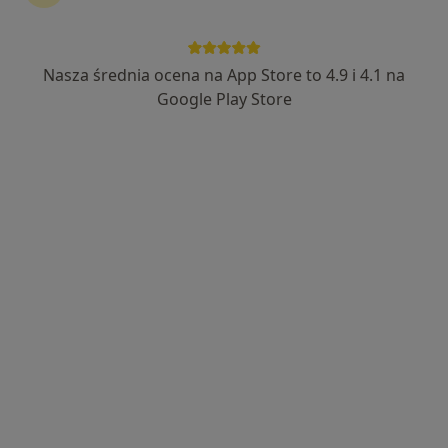
Bezpieczne płatności
lek. Konrad Duda
Nasza średnia ocena na App Store to 4.9 i 4.1 na
·
Więcej
Okulista
Google Play Store
1006 opinii
Gumniska 11, Tarnów
•
Mapa
Centrum Medyczne Uno-Med Tarnów
Konsultacja okulistyczna
od 300 zł
Specjalista nie oferuje umawiania online pod tym adresem.
Poproś o wizytę