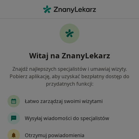
Me
Okulista • Tarnów, małopolskie
Filtry
Ubezpieczenie
Mapa
Polecani okuliści w Tarnowie
Witaj na ZnanyLekarz
Jak działają wyniki wyszukiwania
Znajdź najlepszych specjalistów i umawiaj wizyty.
Pobierz aplikację, aby uzyskać bezpłatny dostęp do
Wybierz swoje ubezpieczenie
przydatnych funkcji:
Łatwo zarządzaj swoimi wizytami
Wysyłaj wiadomości do specjalistów
Otrzymuj powiadomienia