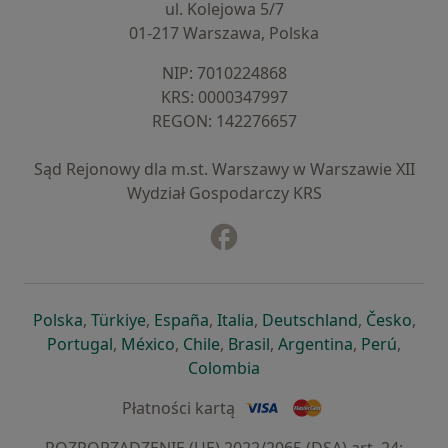
ul. Kolejowa 5/7
01-217 Warszawa, Polska
NIP: ⁠7010224868
KRS: ⁠0000347997
REGON: ⁠142276657
Sąd Rejonowy dla m.st. Warszawy w Warszawie XII
Wydział Gospodarczy KRS
Facebook
otwiera się w nowej karcie
otwiera się w nowej karcie
otwiera się w nowej karcie
otwiera się w nowej karcie
otwiera się w nowej karci
otwiera się
otwi
Polska
,
Türkiye
,
España
,
Italia
,
Deutschland
,
Česko
,
otwiera się w nowej karcie
otwiera się w nowej karcie
otwiera się w nowej karcie
otwiera się w nowej kar
otwiera się 
otwier
Portugal
,
México
,
Chile
,
Brasil
,
Argentina
,
Perú
,
otwiera się w nowej karc
Colombia
Płatności kartą