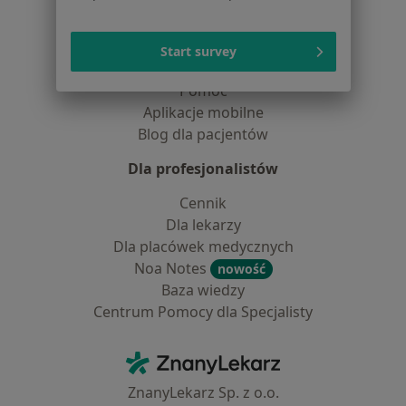
Placówki medyczne
Pytania i odpowiedzi
Usługi i zabiegi
Start survey
Choroby
Pomoc
Aplikacje mobilne
Blog dla pacjentów
Dla profesjonalistów
Cennik
Dla lekarzy
Dla placówek medycznych
Noa Notes
nowość
Baza wiedzy
Centrum Pomocy dla Specjalisty
Kontakt
ZnanyLekarz - Strona główna
ZnanyLekarz Sp. z o.o.