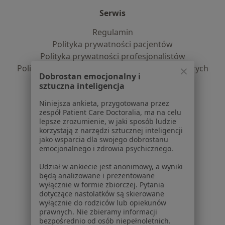
Serwis
Regulamin
Polityka prywatności pacjentów
Polityka prywatności profesjonalistów
Polityka prywatności dla profesjonalistów, których
Dobrostan emocjonalny i
dane pozyskaliśmy samodzielnie
sztuczna inteligencja
Polityka cookies
Niniejsza ankieta, przygotowana przez
Jak działają wyniki wyszukiwania
zespół Patient Care Doctoralia, ma na celu
Dostępność
lepsze zrozumienie, w jaki sposób ludzie
O nas
korzystają z narzędzi sztucznej inteligencji
jako wsparcia dla swojego dobrostanu
Praca
Rekrutujemy!
emocjonalnego i zdrowia psychicznego.
Partnerzy
Centrum prasowe
Udział w ankiecie jest anonimowy, a wyniki
będą analizowane i prezentowane
Kontakt
wyłącznie w formie zbiorczej. Pytania
dotyczące nastolatków są skierowane
Dla pacjentów
wyłącznie do rodziców lub opiekunów
prawnych. Nie zbieramy informacji
Lekarze
bezpośrednio od osób niepełnoletnich.