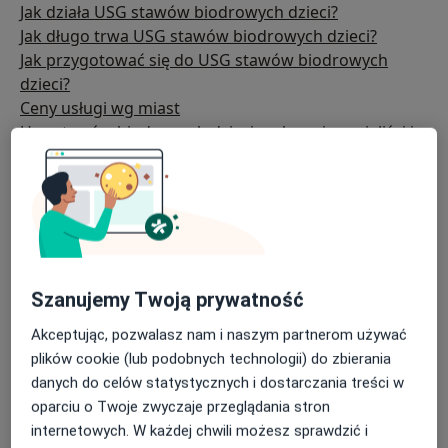
Jak działa USG stawów biodrowych dzieci?
Jak długo trwa USG stawów biodrowych dzieci?
Jak przygotować się do USG stawów biodrowych
dzieci?
Ceny usługi wg miast
Usg stawów biodrowych dzieci: polecani specjaliści i
kliniki
Często zadawane pytania
Szanujemy Twoją prywatność
Akceptując, pozwalasz nam i naszym partnerom używać
plików cookie (lub podobnych technologii) do zbierania
danych do celów statystycznych i dostarczania treści w
oparciu o Twoje zwyczaje przeglądania stron
internetowych. W każdej chwili możesz sprawdzić i