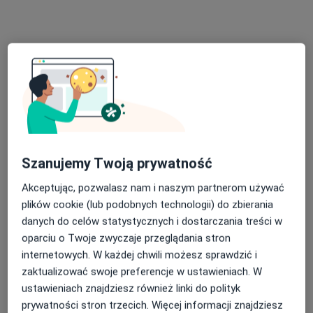
Poproś o wizytę
Szanujemy Twoją prywatność
lek. Mateusz Marzyński
Ortopeda
Akceptując, pozwalasz nam i naszym partnerom używać
150 opinii
plików cookie (lub podobnych technologii) do zbierania
danych do celów statystycznych i dostarczania treści w
Małobądzka 143, Będzin
•
Mapa
oparciu o Twoje zwyczaje przeglądania stron
LEXMEDICA Centrum Medyczne
internetowych. W każdej chwili możesz sprawdzić i
Konsultacja ortopedyczna
300 zł
zaktualizować swoje preferencje w ustawieniach. W
Specjalista nie oferuje umawiania online pod tym adresem.
ustawieniach znajdziesz również linki do polityk
prywatności stron trzecich. Więcej informacji znajdziesz