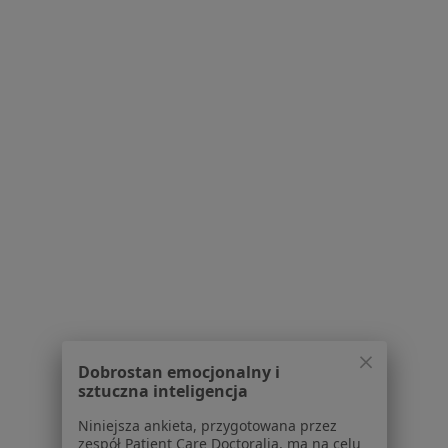
Zwycięstwa 38, Czeladź
•
Mapa
Gabinet Ortopedyczny
Konsultacja ortopedyczna
od 200 zł
Specjalista nie oferuje umawiania online pod tym adresem.
Poproś o wizytę
1
2
Powiązane wyszukiwania
Usługi w Będzinie
Konsultacja chirurgiczna w Będzinie
Dobrostan emocjonalny i
Konsultacja chirurga naczyniowego w Będzinie
sztuczna inteligencja
USG jamy brzusznej w Będzinie
Niniejsza ankieta, przygotowana przez
zespół Patient Care Doctoralia, ma na celu