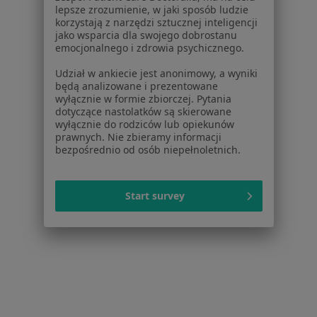
Konsultacja chirurga naczyniowego + USG
lepsze zrozumienie, w jaki sposób ludzie
Doppler w Będzinie
korzystają z narzędzi sztucznej inteligencji
jako wsparcia dla swojego dobrostanu
Konsultacja proktologiczna w Będzinie
emocjonalnego i zdrowia psychicznego.
Więcej (15)
Udział w ankiecie jest anonimowy, a wyniki
będą analizowane i prezentowane
Więcej w kategorii: Usługi w Będzinie
wyłącznie w formie zbiorczej. Pytania
dotyczące nastolatków są skierowane
Popularne specjalizacje
wyłącznie do rodziców lub opiekunów
Interniści w Będzinie
prawnych. Nie zbieramy informacji
bezpośrednio od osób niepełnoletnich.
Stomatolodzy w Będzinie
Ginekolodzy w Będzinie
Start survey
Chirurdzy w Będzinie
Psycholodzy w Będzinie
Więcej (15)
Więcej w kategorii: Popularne specjalizacje