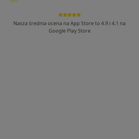
Nasza średnia ocena na App Store to 4.9 i 4.1 na
Google Play Store
Bezpieczne płatności
lek. Jarosław Tamborski
·
Więcej
Ortopeda
109 opinii
11 Listopada 18b/1, Będzin
•
Mapa
Top Clinic
Konsultacja ortopedyczna
od 300 zł
Specjalista nie oferuje umawiania online pod tym adresem.
Poproś o wizytę