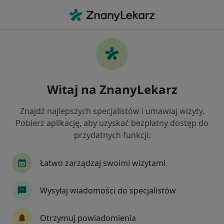
Me
Konsultacja Ortopedyczna • Będzin, śląskie
Filtry
• 1
Ubezpieczenie
Map
Konsultacja ortopedyczna specjaliści w
Witaj na ZnanyLekarz
Będzinie
Jak działają wyniki wyszukiwania
Znajdź najlepszych specjalistów i umawiaj wizyty.
Pobierz aplikację, aby uzyskać bezpłatny dostęp do
przydatnych funkcji:
Jakiego specjalisty szukasz?
Ortopeda
Neurolog
Chirurg
Internis
Łatwo zarządzaj swoimi wizytami
Wysyłaj wiadomości do specjalistów
Otrzymuj powiadomienia