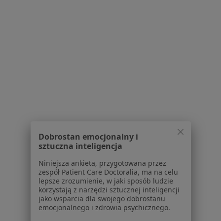
Konsultacja internistyczna w Jaworznie
Konsultacja ginekologiczna w Jaworznie
USG doppler w Jaworznie
Więcej (15)
Więcej w kategorii: Usługi w Jaworznie
Popularne specjalizacje
Interniści w Jaworznie
Stomatolodzy w Jaworznie
Dobrostan emocjonalny i
Psycholodzy w Jaworznie
sztuczna inteligencja
Ginekolodzy w Jaworznie
Niniejsza ankieta, przygotowana przez
zespół Patient Care Doctoralia, ma na celu
Chirurdzy w Jaworznie
lepsze zrozumienie, w jaki sposób ludzie
korzystają z narzędzi sztucznej inteligencji
Więcej (15)
jako wsparcia dla swojego dobrostanu
Więcej w kategorii: Popularne specjalizacje
emocjonalnego i zdrowia psychicznego.