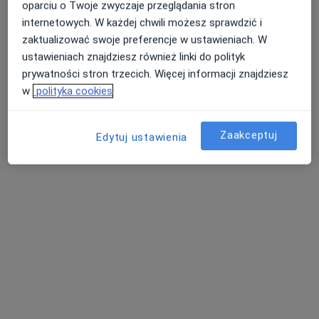
oparciu o Twoje zwyczaje przeglądania stron
lek. Wojciech Kania
dr n. med. i n. o zdr.
lek. Kalina van der
internetowych. W każdej chwili możesz sprawdzić i
ortopeda
Krzysztof Starszak
Bend
zaktualizować swoje preferencje w ustawieniach. W
ortopeda
ortopeda
ustawieniach znajdziesz również linki do polityk
Brak dostępnych specjalistów z wolnymi terminami w tym centrum medycznym.
prywatności stron trzecich. Więcej informacji znajdziesz
w
polityka cookies
Pokaż profil
Zaakceptuj
Edytuj ustawienia
lek. Wojciech Kania
·
Więcej
Ortopeda
124 opinie