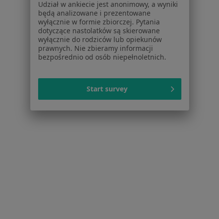
Udział w ankiecie jest anonimowy, a wyniki
będą analizowane i prezentowane
Strona Główna
Usługi I Zabiegi
wyłącznie w formie zbiorczej. Pytania
Konsultacja Ortopedyczna
Jaworzno
Zmień miasto
Zmień miasto
dotyczące nastolatków są skierowane
wyłącznie do rodziców lub opiekunów
prawnych. Nie zbieramy informacji
bezpośrednio od osób niepełnoletnich.
Start survey
Serwis
Regulamin
Polityka prywatności pacjentów
Polityka prywatności profesjonalistów
Polityka prywatności dla profesjonalistów, których
dane pozyskaliśmy samodzielnie
Polityka cookies
Jak działają wyniki wyszukiwania
Dostępność
O nas