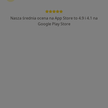
Nasza średnia ocena na App Store to 4.9 i 4.1 na
dr n. med. i n. o zdr. Krzysztof Starszak
Google Play Store
W trakcie specjalizacji (Ortopeda), W trakcie specjalizacji
·
Więcej
(Ortopeda dziecięcy)
121 opinii
Adres 1
Adres 2
Adres 3
Jana Matejki 4, Jaworzno
•
Mapa
Centrum Medyczne MarMedicam
Konsultacja ortopedyczna
300 zł
Specjalista nie oferuje umawiania online pod tym adresem.
Poproś o wizytę