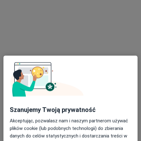
Centrum Medyczne MarMedicam
·
Więcej
Chirurgia, Pulmonologia, Okulistyka
1716 opinii
Adres 1
Adres 2
Nadbrzeżna 12, Jaworzno
•
Mapa
Szanujemy Twoją prywatność
Konsultacja ortopedyczna
300 zł
Akceptując, pozwalasz nam i naszym partnerom używać
Pokaż więcej usług
plików cookie (lub podobnych technologii) do zbierania
danych do celów statystycznych i dostarczania treści w