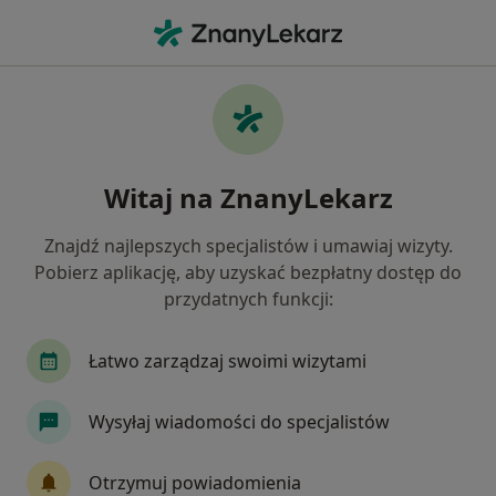
Me
Konsultacja Ortopedyczna • Jaworzno, śląskie
Filtry
• 1
Ubezpieczenie
Map
Konsultacja ortopedyczna specjaliści w
Witaj na ZnanyLekarz
Jaworznie
Jak działają wyniki wyszukiwania
Znajdź najlepszych specjalistów i umawiaj wizyty.
Pobierz aplikację, aby uzyskać bezpłatny dostęp do
przydatnych funkcji:
Jakiego specjalisty szukasz?
Ortopeda
Internista
Dermatolog
Chi
Łatwo zarządzaj swoimi wizytami
Wysyłaj wiadomości do specjalistów
Otrzymuj powiadomienia