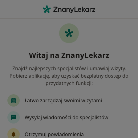
Me
Konsultacja Logopedyczna Kolejna Wizyta • Kraków, małopolskie
Filtry
• 1
Ubezpieczenie
Map
Konsultacja logopedyczna (kolejna wizyta)
Witaj na ZnanyLekarz
specjaliści w Krakowie
Jak działają wyniki wyszukiwania
Znajdź najlepszych specjalistów i umawiaj wizyty.
Pobierz aplikację, aby uzyskać bezpłatny dostęp do
przydatnych funkcji:
Jakiego specjalisty szukasz?
Logopeda
Neurolog
Kardiolog
Pedia
Łatwo zarządzaj swoimi wizytami
Wysyłaj wiadomości do specjalistów
Otrzymuj powiadomienia