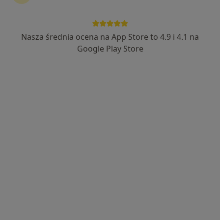
Nasza średnia ocena na App Store to 4.9 i 4.1 na
mgr Marta Moneta
Google Play Store
·
Więcej
Logopeda
1 opinia
Cystersów 11, Kraków
•
Mapa
Centrum Terapii ALMA
Konsultacja logopedyczna (kolejna wizyta)
250 zł
Specjalista nie oferuje umawiania online pod tym adresem.
Poproś o wizytę