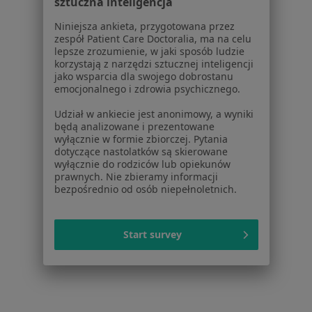
sztuczna inteligencja
Terapia logopedyczna w Krakowie
Niniejsza ankieta, przygotowana przez
Diagnoza logopedyczna w Krakowie
zespół Patient Care Doctoralia, ma na celu
lepsze zrozumienie, w jaki sposób ludzie
Korekcja wad wymowy w Krakowie
korzystają z narzędzi sztucznej inteligencji
jako wsparcia dla swojego dobrostanu
Stymulacja rozwoju mowy w Krakowie
emocjonalnego i zdrowia psychicznego.
Więcej (15)
Udział w ankiecie jest anonimowy, a wyniki
Więcej w kategorii: Usługi w Krakowie
będą analizowane i prezentowane
wyłącznie w formie zbiorczej. Pytania
Popularne specjalizacje
dotyczące nastolatków są skierowane
wyłącznie do rodziców lub opiekunów
Psycholodzy w Krakowie
prawnych. Nie zbieramy informacji
bezpośrednio od osób niepełnoletnich.
Stomatolodzy w Krakowie
Interniści w Krakowie
Start survey
Psychoterapeuci w Krakowie
Fizjoterapeuci w Krakowie
Więcej (15)
Więcej w kategorii: Popularne specjalizacje