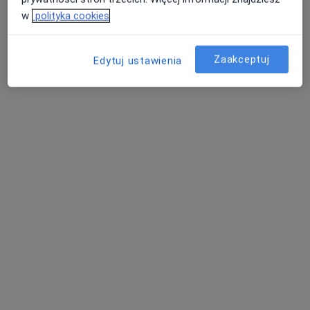
w
polityka cookies
Zaakceptuj
Edytuj ustawienia
Centrum Twojego Zdrowia
·
Więcej
Kardiologia, Interna, Diabetologia
445 opinii
Kielecka 2, Kraków
•
Mapa
Konsultacja logopedyczna (kolejna wizyta)
150 zł
Pokaż więcej usług
mgr Halina Szopa
logopeda
Brak dostępnych specjalistów z wolnymi terminami w tym centrum medycznym.