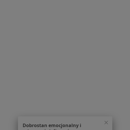
mgr Anna Lis
·
Więcej
Logopeda
6 opinii
Rodziny Poganów 106A, Zabierzów
•
Mapa
HALMED - Fizjoterapia i Osteopatia
Konsultacja logopedyczna (kolejna wizyta)
160 zł
Specjalista nie oferuje umawiania online pod tym adresem.
Poproś o wizytę
1
2
Powiązane wyszukiwania
Usługi w Krakowie
Konsultacja logopedyczna w Krakowie
Dobrostan emocjonalny i