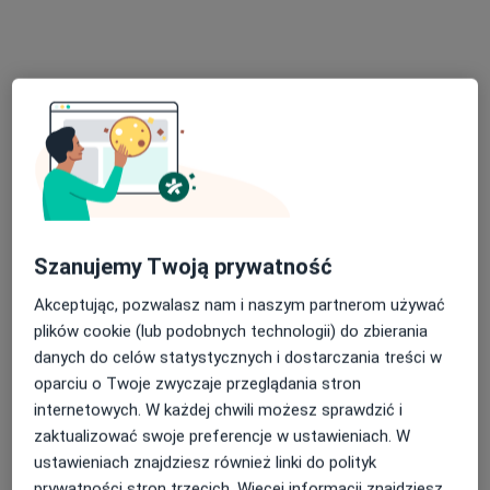
Centrum Terapii ALMA
·
Więcej
Psychoterapia, Psychiatria, Psychologia
4353 opinie
Cystersów 11, Kraków
•
Mapa
Konsultacja logopedyczna (kolejna wizyta)
250 zł
Pokaż więcej usług
Szanujemy Twoją prywatność
mgr Marta Moneta
Akceptując, pozwalasz nam i naszym partnerom używać
logopeda
plików cookie (lub podobnych technologii) do zbierania
Brak dostępnych specjalistów z wolnymi terminami w tym centrum medycznym.
danych do celów statystycznych i dostarczania treści w
oparciu o Twoje zwyczaje przeglądania stron
Pokaż profil
internetowych. W każdej chwili możesz sprawdzić i
zaktualizować swoje preferencje w ustawieniach. W
ustawieniach znajdziesz również linki do polityk
prywatności stron trzecich. Więcej informacji znajdziesz