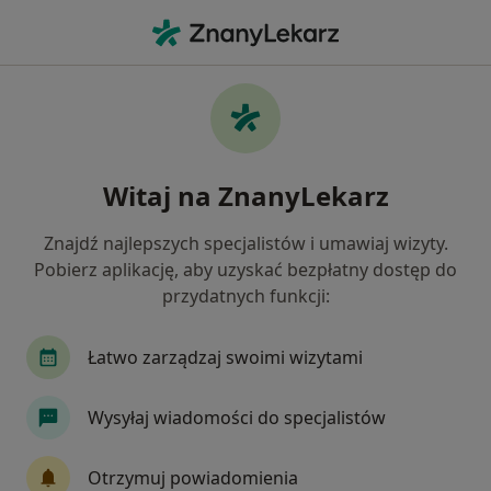
Me
Terapia Logopedyczna Dzieci • Kraków, małopolskie
Filtry
• 1
Mapa
Terapia logopedyczna dzieci specjaliści w
Witaj na ZnanyLekarz
Krakowie
Jak działają wyniki wyszukiwania
Znajdź najlepszych specjalistów i umawiaj wizyty.
Pobierz aplikację, aby uzyskać bezpłatny dostęp do
przydatnych funkcji:
Jakiego specjalisty szukasz?
Logopeda
Endokrynolog
Internista
K
Łatwo zarządzaj swoimi wizytami
Wysyłaj wiadomości do specjalistów
Otrzymuj powiadomienia