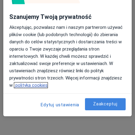
Szanujemy Twoją prywatność
Akceptując, pozwalasz nam i naszym partnerom używać
plików cookie (lub podobnych technologii) do zbierania
danych do celów statystycznych i dostarczania treści w
mgr Halina Szopa
oparciu o Twoje zwyczaje przeglądania stron
·
Więcej
Logopeda
internetowych. W każdej chwili możesz sprawdzić i
Kielecka 2, Kraków
•
Mapa
zaktualizować swoje preferencje w ustawieniach. W
Centrum Twojego Zdrowia
ustawieniach znajdziesz również linki do polityk
prywatności stron trzecich. Więcej informacji znajdziesz
Terapia logopedyczna dzieci
150 zł
w
polityka cookies
Specjalista nie oferuje umawiania online pod tym adresem.
Poproś o wizytę
Zaakceptuj
Edytuj ustawienia