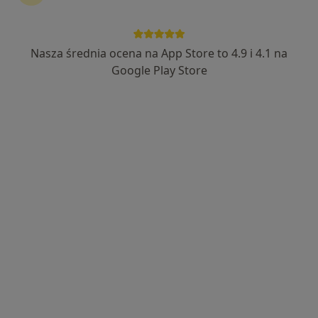
Nasza średnia ocena na App Store to 4.9 i 4.1 na
mgr Patrycja Kaczmarczyk
Google Play Store
·
Więcej
Logopeda
28 opinii
Adres 1
Adres 2
Konstantego Ildefonsa Gałczyńskiego 33, Kraków
•
Mapa
Centrum Terapii LOGOMILLU
Terapia logopedyczna dzieci
170 zł
Specjalista nie oferuje umawiania online pod tym adresem.
Poproś o wizytę