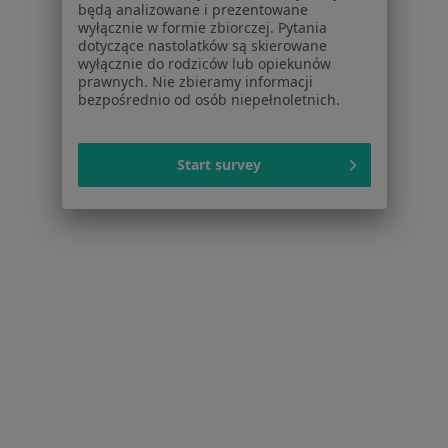
będą analizowane i prezentowane
Psychoterapeuci w Krakowie
wyłącznie w formie zbiorczej. Pytania
dotyczące nastolatków są skierowane
Fizjoterapeuci w Krakowie
wyłącznie do rodziców lub opiekunów
prawnych. Nie zbieramy informacji
Więcej (15)
bezpośrednio od osób niepełnoletnich.
Więcej w kategorii: Popularne specjalizacje
Start survey
Strona Główna
Usługi I Zabiegi
Terapia Logopedyczna Dzieci
Kraków
Zmień miasto
Zmień miasto
Serwis
Regulamin
Polityka prywatności pacjentów
Polityka prywatności profesjonalistów