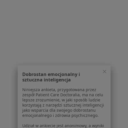
Powiązane wyszukiwania
Usługi w Krakowie
Konsultacja logopedyczna w Krakowie
Terapia logopedyczna w Krakowie
Diagnoza logopedyczna w Krakowie
Korekcja wad wymowy w Krakowie
Stymulacja rozwoju mowy w Krakowie
Więcej (15)
Dobrostan emocjonalny i
sztuczna inteligencja
Więcej w kategorii: Usługi w Krakowie
Niniejsza ankieta, przygotowana przez
Popularne specjalizacje
zespół Patient Care Doctoralia, ma na celu
lepsze zrozumienie, w jaki sposób ludzie
Psycholodzy w Krakowie
korzystają z narzędzi sztucznej inteligencji
jako wsparcia dla swojego dobrostanu
Stomatolodzy w Krakowie
emocjonalnego i zdrowia psychicznego.
Interniści w Krakowie
Udział w ankiecie jest anonimowy, a wyniki