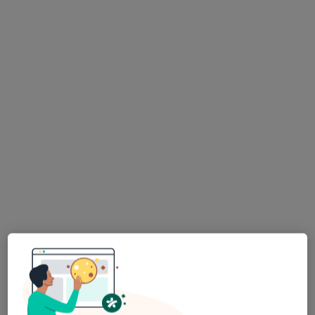
mgr Aldona Krawiec-Dobrowolska
Logopeda
14 opinii
Świętokrzyska 12/315, Kraków
•
Mapa
Brzęczyk Gabinet Logopedyczny
Terapia logopedyczna dzieci
130 zł
Specjalista nie oferuje umawiania online pod tym adresem.
Poproś o wizytę