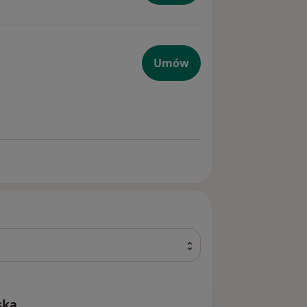
Umów
ska