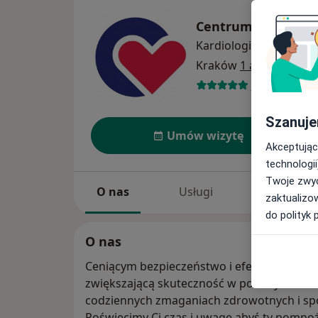
Centrum Twojego 
Kardiologia
więcej
Kraków
1 adres
445 opinii
Szanuje
Umów wizytę
Akceptując
technologii
Twoje zwyc
O nas
Usługi
Specjaliści
zaktualizo
do polityk 
O nas
Ceniącym bezpieczeństwo i efektywność of
zwiększającą skuteczność w pokonywaniu 
codziennych zmaganiach zdrowotnych i sp
Poświęcimy Ci czas i uwagę abyś ty pomnożył swój spokój i motywację. Abyś