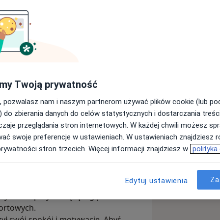
Zdrowia
my Twoją prywatność
Wyślij wiadomość
, pozwalasz nam i naszym partnerom używać plików cookie (lub p
) do zbierania danych do celów statystycznych i dostarczania treśc
zaje przeglądania stron internetowych. W każdej chwili możesz spr
Adresy
Opinie
wać swoje preferencje w ustawieniach. W ustawieniach znajdziesz ró
prywatności stron trzecich. Więcej informacji znajdziesz w
polityka
Za
Edytuj ustawienia
erujemy profesjonalną opiekę
wyzwań i przynoszącą ulgę w
ortowych.