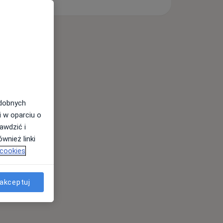
odobnych
i w oparciu o
awdzić i
wnież linki
 cookies
akceptuj