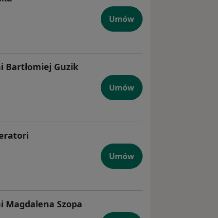
Umów
ni Bartłomiej Guzik
Umów
eratori
Umów
lni Magdalena Szopa