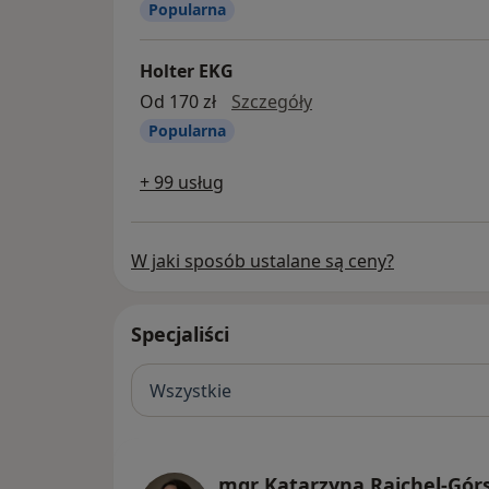
Popularna
Holter EKG
Holter EKG
Od 170 zł
Szczegóły
Popularna
+ 99 usług
W jaki sposób ustalane są ceny?
Specjaliści
Wszystkie
mgr Katarzyna Rajchel-Gór