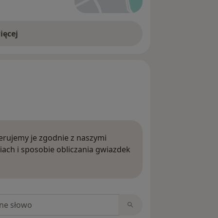
ięcej
rujemy je zgodnie z naszymi
iach i sposobie obliczania gwiazdek
ięcej o opiniach
niach