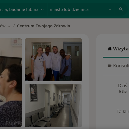
acja, badanie lub nazwisko
miasto lub dzielnica
ków
Centrum Twojego Zdrowia
asto
Zmień miasto
Wizyta
Wizyta w
Konsult
Konsulta
Dziś
6 Sie
Ta kl