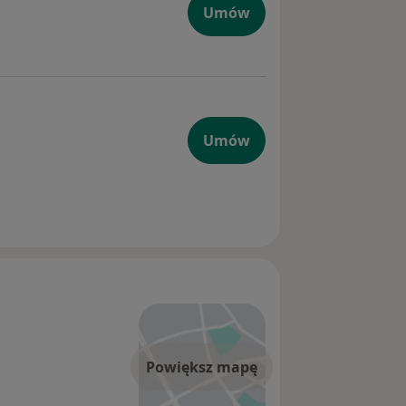
Umów
Umów
Powiększ mapę