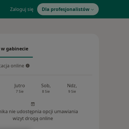
Zaloguj się
Dla profesjonalistów
 w gabinecie
 gabinecie
acja online
cja online
Jutro
Sob,
Ndz,
Pon,
Wt,
7 Sie
8 Sie
9 Sie
10 Sie
11 Si
inika nie udostępnia opcji umawiania
wizyt drogą online