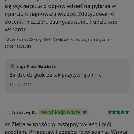
się wyczerpująco odpowiedzieć na pytania w
oparciu o najnowszą wiedzę. Zdecydowanie
doceniam szczere zaangażowanie i udzielane
wsparcie
18 czerwca 2026
•
mgr Piotr Gawlista
•
Konsultacja dietetyczna
•
w opinii użytkownika Beata
zgłoś nadużycie
mgr Piotr Gawlista
Bardzo dziękuję za tak pozytywną opinie
13 lipca 2026
Andrzej K.
Weryfikacja wizyty
A
dr Zięba w sposób przystępny wyjaśnił mój
problem. Przedstawił sposób rozwiązania. Wizyta