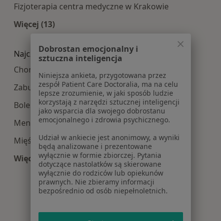
Fizjoterapia centra medyczne w Krakowie
Więcej (13)
Więcej w kategorii: Najpopularniesze centra m
Dobrostan emocjonalny i
Najczęście leczone choroby
sztuczna inteligencja
Choroby ginekologiczne w Krakowie
Niniejsza ankieta, przygotowana przez
zespół Patient Care Doctoralia, ma na celu
Zaburzenia miesiączkowania w Krakowie
lepsze zrozumienie, w jaki sposób ludzie
korzystają z narzędzi sztucznej inteligencji
Bolesne miesiączkowanie w Krakowie
jako wsparcia dla swojego dobrostanu
emocjonalnego i zdrowia psychicznego.
Menopauza w Krakowie
Udział w ankiecie jest anonimowy, a wyniki
Mięśniaki macicy w Krakowie
będą analizowane i prezentowane
wyłącznie w formie zbiorczej. Pytania
Więcej (15)
dotyczące nastolatków są skierowane
Więcej w kategorii: Najczęście leczone choroby
wyłącznie do rodziców lub opiekunów
prawnych. Nie zbieramy informacji
bezpośrednio od osób niepełnoletnich.