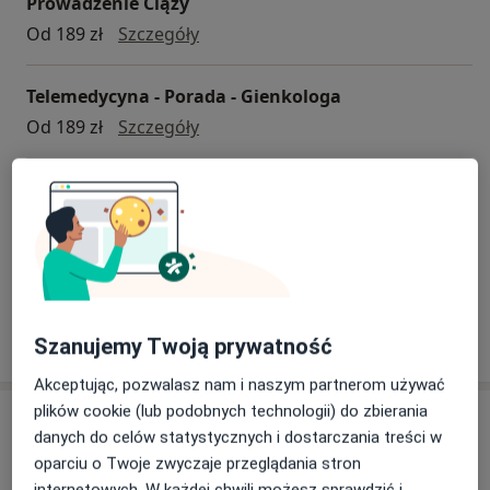
Prowadzenie Ciąży
dyspozycji Pacjentów pozostaje blisko 5000 lekarzy
Konsultacja telefoniczna - Ginekol
Od 189 zł
Szczegóły
kilkudziesięciu specjalności.
Telemedycyna - Porada - Gienkologa
Telemedycyna - Porada - Gienkolog
Od 189 zł
Szczegóły
Kolposkopia
kolposkopia
Od 417 zł
Szczegóły
+ 2 usługi
Szanujemy Twoją prywatność
W jaki sposób ustalane są ceny?
Akceptując, pozwalasz nam i naszym partnerom używać
plików cookie (lub podobnych technologii) do zbierania
Specjaliści
danych do celów statystycznych i dostarczania treści w
oparciu o Twoje zwyczaje przeglądania stron
Ginekolog
internetowych. W każdej chwili możesz sprawdzić i