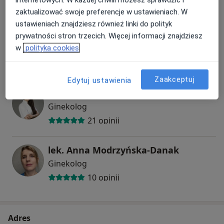
zaktualizować swoje preferencje w ustawieniach. W
ustawieniach znajdziesz również linki do polityk
lek. Agnieszka Baran-Musiał
prywatności stron trzecich. Więcej informacji znajdziesz
w
polityka cookies
Ginekolog
59 opinii
Zaakceptuj
Edytuj ustawienia
lek. Magdalena Szoblik
Ginekolog
21 opinii
lek. Anna Modrzyńska-Danak
Ginekolog
10 opinii
Adres