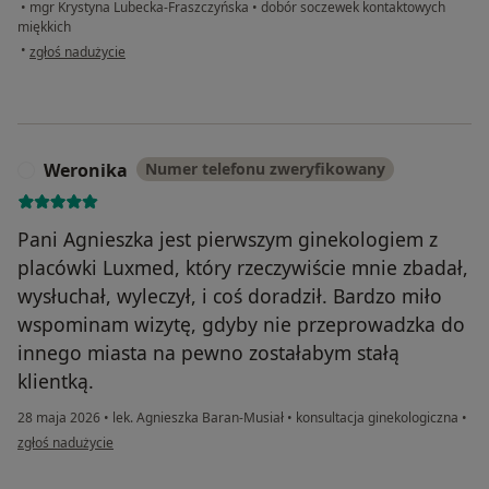
•
mgr Krystyna Lubecka-Fraszczyńska
•
dobór soczewek kontaktowych
miękkich
w opinii użytkownika Aleksandra
•
zgłoś nadużycie
Weronika
Numer telefonu zweryfikowany
W
Pani Agnieszka jest pierwszym ginekologiem z
placówki Luxmed, który rzeczywiście mnie zbadał,
wysłuchał, wyleczył, i coś doradził. Bardzo miło
wspominam wizytę, gdyby nie przeprowadzka do
innego miasta na pewno zostałabym stałą
klientką.
28 maja 2026
•
lek. Agnieszka Baran-Musiał
•
konsultacja ginekologiczna
•
w opinii użytkownika Weronika
zgłoś nadużycie