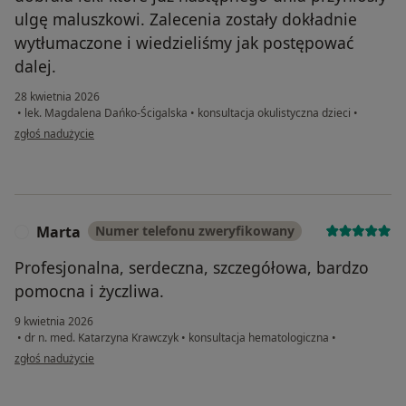
ulgę maluszkowi. Zalecenia zostały dokładnie
wytłumaczone i wiedzieliśmy jak postępować
dalej.
28 kwietnia 2026
•
lek. Magdalena Dańko-Ścigalska
•
konsultacja okulistyczna dzieci
•
w opinii użytkownika AB
zgłoś nadużycie
Marta
Numer telefonu zweryfikowany
M
Profesjonalna, serdeczna, szczegółowa, bardzo
pomocna i życzliwa.
9 kwietnia 2026
•
dr n. med. Katarzyna Krawczyk
•
konsultacja hematologiczna
•
w opinii użytkownika Marta
zgłoś nadużycie