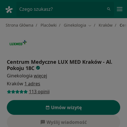
Me
Czego szukasz?
Strona Główna
Placówki
Ginekologia
Kraków
Cen
Zmień miasto
Centrum Medyczne LUX MED Kraków - Al.
Pokoju 18C
Ginekologia
więcej
Kraków
1 adres
113 opinii
Umów wizytę
Wyślij wiadomość