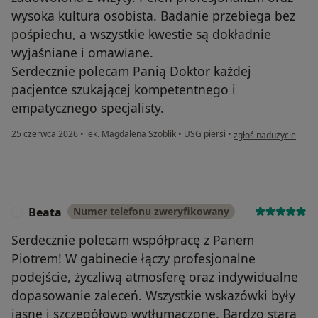
wysoka kultura osobista. Badanie przebiega bez
pośpiechu, a wszystkie kwestie są dokładnie
wyjaśniane i omawiane.
Serdecznie polecam Panią Doktor każdej
pacjentce szukającej kompetentnego i
empatycznego specjalisty.
w opinii użytkownika
25 czerwca 2026
•
lek. Magdalena Szoblik
•
USG piersi
•
zgłoś nadużycie
Beata
Numer telefonu zweryfikowany
B
Serdecznie polecam współpracę z Panem
Piotrem! W gabinecie łączy profesjonalne
podejście, życzliwą atmosferę oraz indywidualne
dopasowanie zaleceń. Wszystkie wskazówki były
jasne i szczegółowo wytłumaczone. Bardzo stara