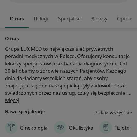
O nas
Usługi
Specjaliści
Adresy
Opinie
O nas
Grupa LUX MED to największa sieć prywatnych
poradni medycznych w Polsce. Oferujemy konsultacje
lekarzy specjalistów oraz badania diagnostyczne. Od
30 lat dbamy o zdrowie naszych Pacjentów. Każdego
dnia dokładamy wszelkich starań, aby osoby
znajdujące się pod naszą opieką były zadowolone ze
świadczonych przez nas usług, czuły się bezpiecznie i
O nas
wiedziały, że mogą liczyć na pomoc i poradę
więcej
doświadczonych specjalistów.
Nasze specjalizacje
Pokaż wszystkie
Dzięki zaufaniu okazywanemu nam przez Pacjentów
przez te wszystkie lata, dzięki naszej codziennej pracy
Ginekologia
Okulistyka
Fizjoterap
wykonywanej profesjonalnie i z zaangażowaniem dziś
Grupa LUX MED może poszczycić się mianem lidera