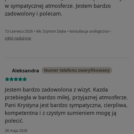
w sympatycznej atmosferze. Jestem bardzo
zadowolony i polecam.
13 czerwca 2026
•
lek. Szymon Zięba
•
konsultacja urologiczna
•
w opinii użytkownika Andrzej K.
zgłoś nadużycie
Aleksandra
Numer telefonu zweryfikowany
A
Jestem bardzo zadowolona z wizyt. Kazda
przebiegła w bardzo miłej, przyjaznej atmosferze.
Pani Krystyna jest bardzo sympatyczna, cierpliwa,
kompetentna i z czystym sumieniem mogę ją
polecić.
28 maja 2026