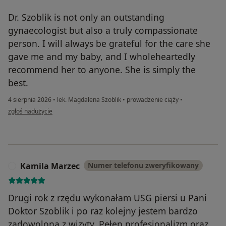
Dr. Szoblik is not only an outstanding
gynaecologist but also a truly compassionate
person. I will always be grateful for the care she
gave me and my baby, and I wholeheartedly
recommend her to anyone. She is simply the
best.
4 sierpnia 2026
•
lek. Magdalena Szoblik
•
prowadzenie ciąży
•
w opinii użytkownika Caron
zgłoś nadużycie
Kamila Marzec
Numer telefonu zweryfikowany
K
Drugi rok z rzędu wykonałam USG piersi u Pani
Doktor Szoblik i po raz kolejny jestem bardzo
zadowolona z wizyty. Pełen profesjonalizm oraz