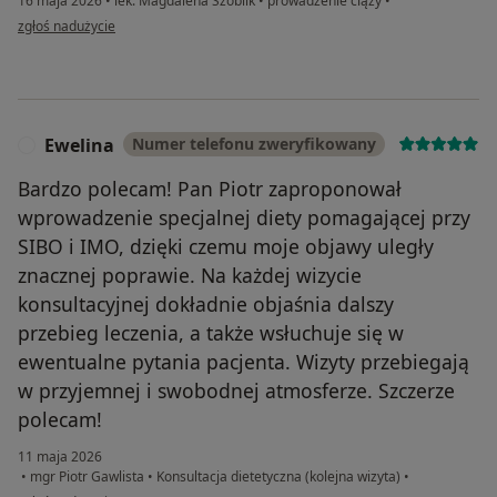
16 maja 2026
•
lek. Magdalena Szoblik
•
prowadzenie ciąży
•
w opinii użytkownika Ingrid Belosa
zgłoś nadużycie
Ewelina
Numer telefonu zweryfikowany
E
Bardzo polecam! Pan Piotr zaproponował
wprowadzenie specjalnej diety pomagającej przy
SIBO i IMO, dzięki czemu moje objawy uległy
znacznej poprawie. Na każdej wizycie
konsultacyjnej dokładnie objaśnia dalszy
przebieg leczenia, a także wsłuchuje się w
ewentualne pytania pacjenta. Wizyty przebiegają
w przyjemnej i swobodnej atmosferze. Szczerze
polecam!
11 maja 2026
•
mgr Piotr Gawlista
•
Konsultacja dietetyczna (kolejna wizyta)
•
w opinii użytkownika Ewelina