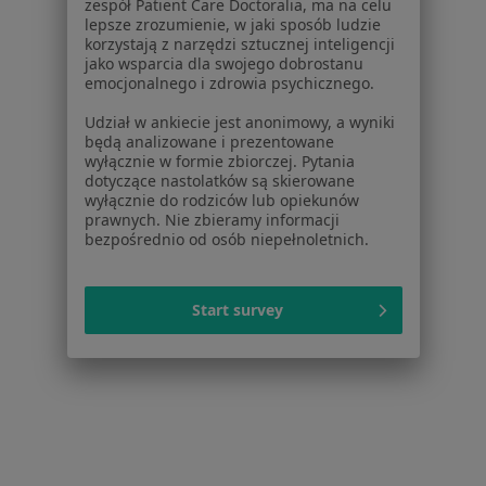
zespół Patient Care Doctoralia, ma na celu
Konsultacja Fizjoterapeutyczna
Ustroń
Zmień miasto
Zmień miasto
lepsze zrozumienie, w jaki sposób ludzie
korzystają z narzędzi sztucznej inteligencji
jako wsparcia dla swojego dobrostanu
emocjonalnego i zdrowia psychicznego.
Udział w ankiecie jest anonimowy, a wyniki
będą analizowane i prezentowane
wyłącznie w formie zbiorczej. Pytania
Serwis
dotyczące nastolatków są skierowane
wyłącznie do rodziców lub opiekunów
Regulamin
prawnych. Nie zbieramy informacji
bezpośrednio od osób niepełnoletnich.
Polityka prywatności pacjentów
Polityka prywatności profesjonalistów
Polityka prywatności dla profesjonalistów, których
Start survey
dane pozyskaliśmy samodzielnie
Polityka cookies
Jak działają wyniki wyszukiwania
Dostępność
O nas
Praca
Rekrutujemy!
Partnerzy