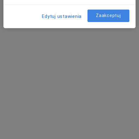
Zaakceptuj
Edytuj ustawienia
Centrum Rehabilitacji Beskidy
16 opinii
Stawowa 2A, Ustroń
•
Mapa
Konsultacja fizjoterapeutyczna
180 zł
Brak dostępnych specjalistów z wolnymi terminami w tym centrum medycznym.
Pokaż profil