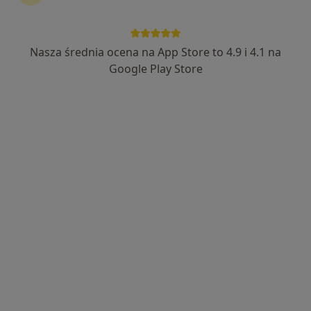
Nasza średnia ocena na App Store to 4.9 i 4.1 na
mgr Michał Siuta
Google Play Store
·
Więcej
Fizjoterapeuta
111 opinii
Pod Skarpą 6, Ustroń
•
Mapa
SALUS USTROŃ
Konsultacja fizjoterapeutyczna
220 zł
Specjalista nie oferuje umawiania online pod tym adresem.
Poproś o wizytę