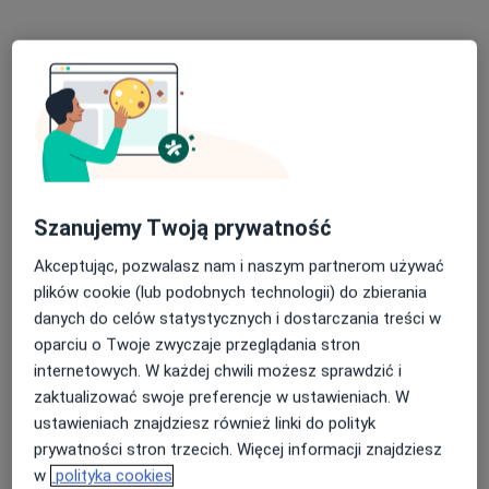
SALUS USTROŃ
68 opinii
Pod Skarpą 6, Ustroń
•
Mapa
Konsultacja fizjoterapeutyczna
220 zł
Szanujemy Twoją prywatność
Pokaż więcej usług
Akceptując, pozwalasz nam i naszym partnerom używać
plików cookie (lub podobnych technologii) do zbierania
danych do celów statystycznych i dostarczania treści w
mgr Michał Siuta
fizjoterapeuta
oparciu o Twoje zwyczaje przeglądania stron
internetowych. W każdej chwili możesz sprawdzić i
Brak dostępnych specjalistów z wolnymi terminami w tym centrum medycznym.
zaktualizować swoje preferencje w ustawieniach. W
ustawieniach znajdziesz również linki do polityk
Pokaż profil
prywatności stron trzecich. Więcej informacji znajdziesz
w
polityka cookies