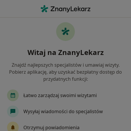
Me
Konsultacja Fizjoterapeutyczna • Ustroń, śląskie
Filtry
• 1
Ubezpieczenie
Map
Konsultacja fizjoterapeutyczna specjaliści w
Witaj na ZnanyLekarz
Ustroniu
Jak działają wyniki wyszukiwania
Znajdź najlepszych specjalistów i umawiaj wizyty.
Pobierz aplikację, aby uzyskać bezpłatny dostęp do
przydatnych funkcji:
Jakiego specjalisty szukasz?
Fizjoterapeuta
Lekarz rehabilitacji medycznej
Łatwo zarządzaj swoimi wizytami
Wysyłaj wiadomości do specjalistów
Otrzymuj powiadomienia