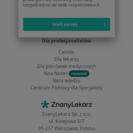
Usługi i zabiegi
bezpośrednio od osób niepełnoletnich.
Choroby
Pomoc
Aplikacje mobilne
Start survey
Blog dla pacjentów
Dla profesjonalistów
Cennik
Dla lekarzy
Dla placówek medycznych
Noa Notes
nowość
Baza wiedzy
Centrum Pomocy dla Specjalisty
Kontakt
ZnanyLekarz - Strona główna
ZnanyLekarz Sp. z o.o.
ul. Kolejowa 5/7
01-217 Warszawa, Polska