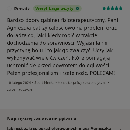
Renata
Weryfikacja wizyty
R
Bardzo dobry gabinet fizjoterapeutyczny. Pani
Agnieszka patrzy całościowo na problem oraz
doradza co, jak i kiedy robić w trakcie
dochodzenia do sprawności. Wyjaśniła mi
przyczynę bólu i to jak go zwalczyć. Uczy jak
wykonywać wiele ćwiczeń, które pomagają
uchronić się przed powrotem dolegliwości.
Pełen profesjonalizm i rzetelność. POLECAM!
10 lutego 2024
•
Sport-Klinika
•
konsultacja fizjoterapeutyczna
•
w opinii użytkownika Renata
zgłoś nadużycie
Najczęściej zadawane pytania
Jaki jest zakres porad oferowanych przez Agnieszka