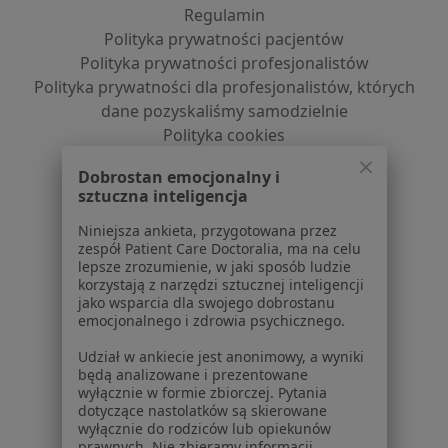
Regulamin
Polityka prywatności pacjentów
Polityka prywatności profesjonalistów
Polityka prywatności dla profesjonalistów, których
dane pozyskaliśmy samodzielnie
Polityka cookies
Jak działają wyniki wyszukiwania
Dobrostan emocjonalny i
Dostępność
sztuczna inteligencja
O nas
Praca
Niniejsza ankieta, przygotowana przez
Rekrutujemy!
zespół Patient Care Doctoralia, ma na celu
Partnerzy
lepsze zrozumienie, w jaki sposób ludzie
Centrum prasowe
korzystają z narzędzi sztucznej inteligencji
Kontakt
jako wsparcia dla swojego dobrostanu
emocjonalnego i zdrowia psychicznego.
Dla pacjentów
Udział w ankiecie jest anonimowy, a wyniki
będą analizowane i prezentowane
Lekarze
wyłącznie w formie zbiorczej. Pytania
Placówki medyczne
dotyczące nastolatków są skierowane
Pytania i odpowiedzi
wyłącznie do rodziców lub opiekunów
prawnych. Nie zbieramy informacji