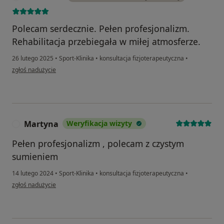
Polecam serdecznie. Pełen profesjonalizm.
Rehabilitacja przebiegała w miłej atmosferze.
26 lutego 2025
•
Sport-Klinika
•
konsultacja fizjoterapeutyczna
•
w opinii użytkownika Sebastian
zgłoś nadużycie
Martyna
Weryfikacja wizyty
M
Pełen profesjonalizm , polecam z czystym
sumieniem
14 lutego 2024
•
Sport-Klinika
•
konsultacja fizjoterapeutyczna
•
w opinii użytkownika Martyna
zgłoś nadużycie