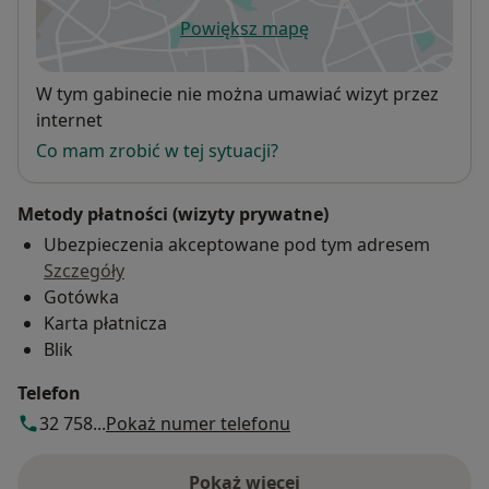
Powiększ mapę
otwiera się w nowej karcie
Dostępność
W tym gabinecie nie można umawiać wizyt przez
internet
Co mam zrobić w tej sytuacji?
Metody płatności (wizyty prywatne)
Ubezpieczenia akceptowane pod tym adresem
Szczegóły
Gotówka
Karta płatnicza
Blik
Telefon
32 758...
Pokaż numer telefonu
Pokaż więcej