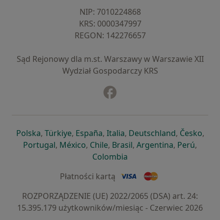
NIP: ⁠7010224868
KRS: ⁠0000347997
REGON: ⁠142276657
Sąd Rejonowy dla m.st. Warszawy w Warszawie XII
Wydział Gospodarczy KRS
Facebook
otwiera się w nowej karcie
otwiera się w nowej karcie
otwiera się w nowej karcie
otwiera się w nowej karcie
otwiera się w nowej karci
otwiera się
otwi
Polska
,
Türkiye
,
España
,
Italia
,
Deutschland
,
Česko
,
otwiera się w nowej karcie
otwiera się w nowej karcie
otwiera się w nowej karcie
otwiera się w nowej kar
otwiera się 
otwier
Portugal
,
México
,
Chile
,
Brasil
,
Argentina
,
Perú
,
otwiera się w nowej karc
Colombia
Płatności kartą
ROZPORZĄDZENIE (UE) 2022/2065 (DSA) art. 24:
15.395.179 użytkowników/miesiąc - Czerwiec 2026