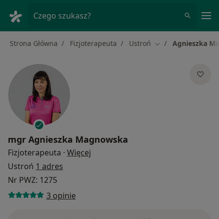
Me
Czego szukasz?
Strona Główna
Fizjoterapeuta
Ustroń
Agnieszka M
Zmień miasto
mgr
Agnieszka Magnowska
O specjalizacjach
Fizjoterapeuta
·
Więcej
Ustroń
1 adres
Nr PWZ: 1275
3 opinie