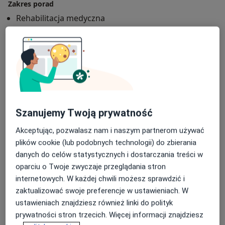
Zakres porad
największą jej jakość. Moja terapia jest ściśle
Rehabilitacja medyczna
dostosowana do pacjenta i jego problemu,
poprzedzona szczegółowym wywiadem i badaniem.
Główne obszary pomocy
Pomagam pacjentom z problemami narządu ruchu o
Bóle kręgosłupa
Rwa kulszowa
Ból barku
podłożu ortopedycznym i neurologicznym.
a11y_sr_more_diseases
Ból kolana
Dyskopatia
+4
W zakresie problemów ortopedycznych stosuje
leczenie:
Rodzaje konsultacji
- w stanach pourazowych
Stacjonarne
Zobacz lokalizacje (1)
-w dolegliwościach bólowych kręgosłupa
Szanujemy Twoją prywatność
- w schorzeniach bólowych i zwyrodnieniowych
Zdjęcia i filmy
stawów
Akceptując, pozwalasz nam i naszym partnerom używać
- po operacjach ortopedycznych oraz w problemach z
plików cookie (lub podobnych technologii) do zbierania
blizna pozabiegową
danych do celów statystycznych i dostarczania treści w
- w zespołach przeciążeniowych i zapalnych tkanek
oparciu o Twoje zwyczaje przeglądania stron
(ostrogi piętowe, łokieć tenisisty)
internetowych. W każdej chwili możesz sprawdzić i
- w korekcji wad postawy (skoliozy, płaskostopie)
zaktualizować swoje preferencje w ustawieniach. W
W problemach neurologicznych stosuje fizjoterapie:
ustawieniach znajdziesz również linki do polityk
- w stanach poudarowych
prywatności stron trzecich. Więcej informacji znajdziesz
Zobacz galerię (1)