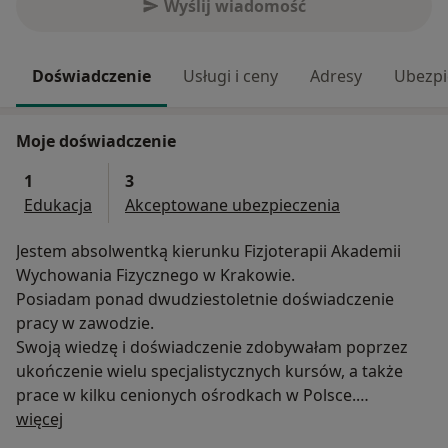
Wyślij wiadomość
Doświadczenie
Usługi i ceny
Adresy
Ubezpi
Moje doświadczenie
1
3
Edukacja
Akceptowane ubezpieczenia
Jestem absolwentką kierunku Fizjoterapii Akademii
Wychowania Fizycznego w Krakowie.
Posiadam ponad dwudziestoletnie doświadczenie
pracy w zawodzie.
Swoją wiedzę i doświadczenie zdobywałam poprzez
ukończenie wielu specjalistycznych kursów, a także
prace w kilku cenionych ośrodkach w Polsce.
O mnie
Od początku pracy zawodowej istotny był dla mnie
więcej
indywidualny charakter pracy oraz dbałość o jak