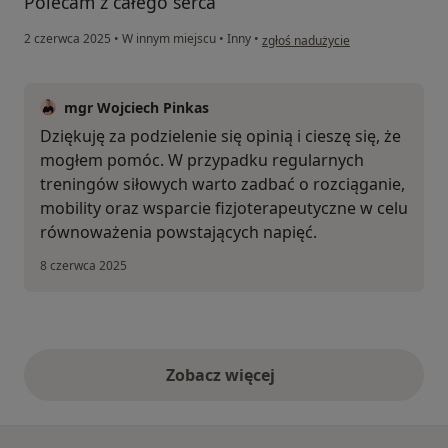
Polecam z całego serca
w opinii użytkownika Weronika
2 czerwca 2025
•
W innym miejscu
•
Inny
•
zgłoś nadużycie
mgr Wojciech Pinkas
Dziękuję za podzielenie się opinią i cieszę się, że
mogłem pomóc. W przypadku regularnych
treningów siłowych warto zadbać o rozciąganie,
mobility oraz wsparcie fizjoterapeutyczne w celu
równoważenia powstających napięć.
8 czerwca 2025
Zobacz więcej
opinie powyżej