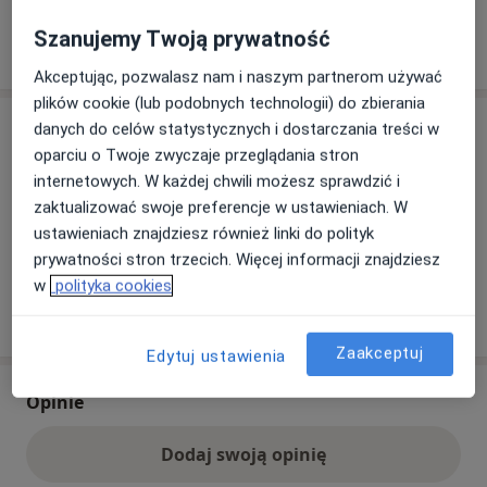
Szanujemy Twoją prywatność
Pokaż więcej
o adresie
Akceptując, pozwalasz nam i naszym partnerom używać
plików cookie (lub podobnych technologii) do zbierania
Ubezpieczenia - brak akceptowanych
danych do celów statystycznych i dostarczania treści w
oparciu o Twoje zwyczaje przeglądania stron
Ten specjalista przyjmuje wyłącznie pacjentów
internetowych. W każdej chwili możesz sprawdzić i
prywatnych. Możesz opłacić wizytę samodzielnie lub
zaktualizować swoje preferencje w ustawieniach. W
znaleźć innego specjalistę, który akceptuje Twoje
ustawieniach znajdziesz również linki do polityk
ubezpieczenie.
prywatności stron trzecich. Więcej informacji znajdziesz
w
polityka cookies
Szukaj specjalistów według ubezpieczenia
Zaakceptuj
Edytuj ustawienia
Opinie
Dodaj swoją opinię