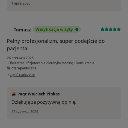
1 lipca 2025
Tomasz
Weryfikacja wizyty
T
Pełny profesjonalizm, super podejście do
pacjenta
26 czerwca 2025
•
ibezstresu fizjoterapia dietetyka trening
•
konsultacja
fizjoterapeutyczna
w opinii użytkownika Tomasz
•
zgłoś nadużycie
mgr Wojciech Pinkas
Dziękuję za pozytywną opinię.
27 czerwca 2025