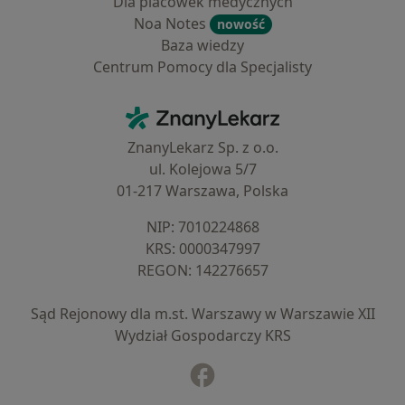
Dla placówek medycznych
Noa Notes
nowość
Baza wiedzy
Centrum Pomocy dla Specjalisty
Kontakt
ZnanyLekarz - Strona główna
ZnanyLekarz Sp. z o.o.
ul. Kolejowa 5/7
01-217 Warszawa, Polska
NIP: ⁠7010224868
KRS: ⁠0000347997
REGON: ⁠142276657
Sąd Rejonowy dla m.st. Warszawy w Warszawie XII
Wydział Gospodarczy KRS
Facebook
otwiera się w nowej karcie