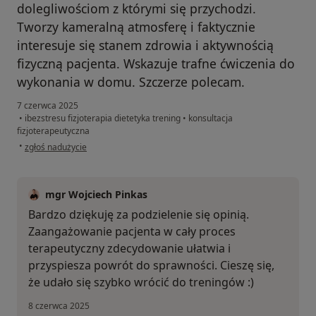
dolegliwościom z którymi się przychodzi.
Tworzy kameralną atmosferę i faktycznie
interesuje się stanem zdrowia i aktywnością
fizyczną pacjenta. Wskazuje trafne ćwiczenia do
wykonania w domu. Szczerze polecam.
7 czerwca 2025
•
ibezstresu fizjoterapia dietetyka trening
•
konsultacja
fizjoterapeutyczna
w opinii użytkownika Joel
•
zgłoś nadużycie
mgr Wojciech Pinkas
Bardzo dziękuję za podzielenie się opinią.
Zaangażowanie pacjenta w cały proces
terapeutyczny zdecydowanie ułatwia i
przyspiesza powrót do sprawności. Cieszę się,
że udało się szybko wrócić do treningów :)
8 czerwca 2025