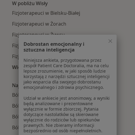
W pobliżu Wisły
Fizjoterapeuci w Bielsku-Białej
Fizjoterapeuci w Żorach
Fizjoterapeuci w Żywcu
Dobrostan emocjonalny i
Fizjoterapeuci w Pszczynie
sztuczna inteligencja
Fizjoterapeuci w Ustroniu
Niniejsza ankieta, przygotowana przez
zespół Patient Care Doctoralia, ma na celu
Więcej (14)
lepsze zrozumienie, w jaki sposób ludzie
Więcej w kategorii: W pobliżu Wisły
korzystają z narzędzi sztucznej inteligencji
jako wsparcia dla swojego dobrostanu
Najczęście leczone choroby
emocjonalnego i zdrowia psychicznego.
Ból barku w Wisle
Udział w ankiecie jest anonimowy, a wyniki
będą analizowane i prezentowane
Ból biodra w Wisle
wyłącznie w formie zbiorczej. Pytania
dotyczące nastolatków są skierowane
Ból kolana w Wisle
wyłącznie do rodziców lub opiekunów
prawnych. Nie zbieramy informacji
Bóle kręgosłupa w Wisle
bezpośrednio od osób niepełnoletnich.