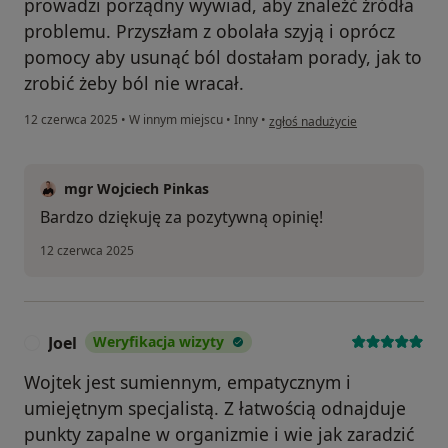
prowadzi porządny wywiad, aby znaleźć źródła
problemu. Przyszłam z obolała szyją i oprócz
pomocy aby usunąć ból dostałam porady, jak to
zrobić żeby ból nie wracał.
w opinii użytkownika Martyna
12 czerwca 2025
•
W innym miejscu
•
Inny
•
zgłoś nadużycie
mgr Wojciech Pinkas
Bardzo dziękuję za pozytywną opinię!
12 czerwca 2025
Joel
Weryfikacja wizyty
J
Wojtek jest sumiennym, empatycznym i
umiejętnym specjalistą. Z łatwością odnajduje
punkty zapalne w organizmie i wie jak zaradzić