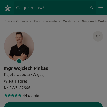
Me
Czego szukasz?
Strona Główna
Fizjoterapeuta
Wisła
Wojciech Pinka
Zmień miasto
mgr
Wojciech Pinkas
O specjalizacjach
Fizjoterapeuta
·
Więcej
Wisła
1 adres
Nr PWZ: 82666
44 opinie