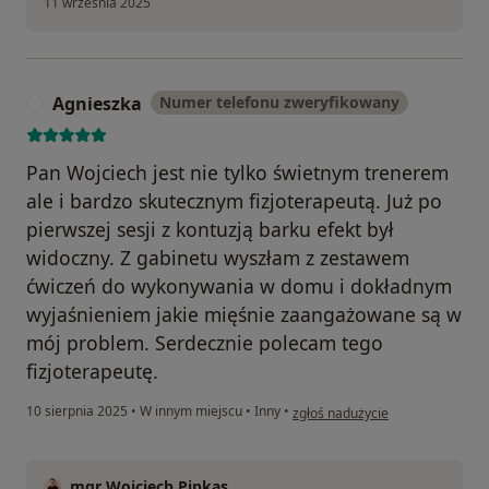
11 września 2025
Agnieszka
Numer telefonu zweryfikowany
A
Pan Wojciech jest nie tylko świetnym trenerem
ale i bardzo skutecznym fizjoterapeutą. Już po
pierwszej sesji z kontuzją barku efekt był
widoczny. Z gabinetu wyszłam z zestawem
ćwiczeń do wykonywania w domu i dokładnym
wyjaśnieniem jakie mięśnie zaangażowane są w
mój problem. Serdecznie polecam tego
fizjoterapeutę.
w opinii użytkownika Agnieszka
10 sierpnia 2025
•
W innym miejscu
•
Inny
•
zgłoś nadużycie
mgr Wojciech Pinkas