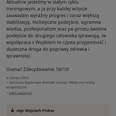
Aktualnie jesteśmy w stałym cyklu
treningowym, a ja przy każdej wizycie
zauważam wyraźny progres i coraz większą
stabilizację. Holistyczne podejście, ogromna
wiedza, profesjonalizm oraz po prostu świetne
podejście do drugiego człowieka sprawiają, że
współpraca z Wojtkiem to czysta przyjemność i
skuteczna droga do poprawy zdrowia i
sprawności.
Ocena? Zdecydowanie 10/10!
4 czerwca 2025
•
ibezstresu fizjoterapia dietetyka trening
•
Medyczny trening
terapeutyczny
w opinii użytkownika Michał
•
zgłoś nadużycie
mgr Wojciech Pinkas