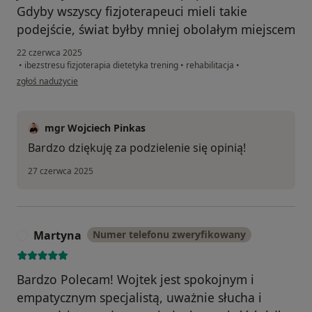
Gdyby wszyscy fizjoterapeuci mieli takie
podejście, świat byłby mniej obolałym miejscem
22 czerwca 2025
•
ibezstresu fizjoterapia dietetyka trening
•
rehabilitacja
•
w opinii użytkownika Wojciech
zgłoś nadużycie
mgr Wojciech Pinkas
Bardzo dziękuję za podzielenie się opinią!
27 czerwca 2025
Martyna
Numer telefonu zweryfikowany
M
Bardzo Polecam! Wojtek jest spokojnym i
empatycznym specjalistą, uważnie słucha i