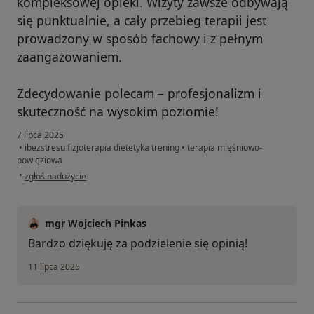
kompleksowej opieki. Wizyty zawsze odbywają
się punktualnie, a cały przebieg terapii jest
prowadzony w sposób fachowy i z pełnym
zaangażowaniem.
Zdecydowanie polecam – profesjonalizm i
skuteczność na wysokim poziomie!
7 lipca 2025
•
ibezstresu fizjoterapia dietetyka trening
•
terapia mięśniowo-
powięziowa
w opinii użytkownika Pacjent
•
zgłoś nadużycie
mgr Wojciech Pinkas
Bardzo dziękuję za podzielenie się opinią!
11 lipca 2025