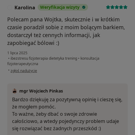
Karolina
Weryfikacja wizyty
K
Polecam pana Wojtka, skutecznie i w krótkim
czasie poradził sobie z moim bolącym barkiem,
dostarczył też cennych informacji, jak
zapobiegać bólowi :)
1 lipca 2025
•
ibezstresu fizjoterapia dietetyka trening
•
konsultacja
fizjoterapeutyczna
w opinii użytkownika Karolina
•
zgłoś nadużycie
mgr Wojciech Pinkas
Bardzo dziękuję za pozytywną opinię i cieszę się,
że mogłem pomóc.
To ważne, żeby dbać o swoje zdrowie
całościowo, a wtedy pojedynczy problem udaje
się rozwiązać bez żadnych przeszkód :)