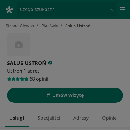
Me
Czego szukasz?
Strona Główna
Placówki
Salus Ustroń
SALUS USTROŃ
Ustroń
1 adres
68 opinii
Umów wizytę
Usługi
Specjaliści
Adresy
Opinie