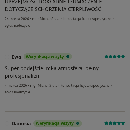
UPRZEJMOŚĆ DOKŁADNE TŁUMACZENIE
DOTYCZĄCE SCHORZENIA CIERPLIWOŚĆ
24 marca 2026
•
mgr Michał Siuta
•
konsultacja fizjoterapeutyczna
•
w opinii użytkownika BG
zgłoś nadużycie
Ewa
Weryfikacja wizyty
E
Super podejście, miła atmosfera, pełny
profesjonalizm
4 marca 2026
•
mgr Michał Siuta
•
konsultacja fizjoterapeutyczna
•
w opinii użytkownika Ewa
zgłoś nadużycie
Danusia
Weryfikacja wizyty
D