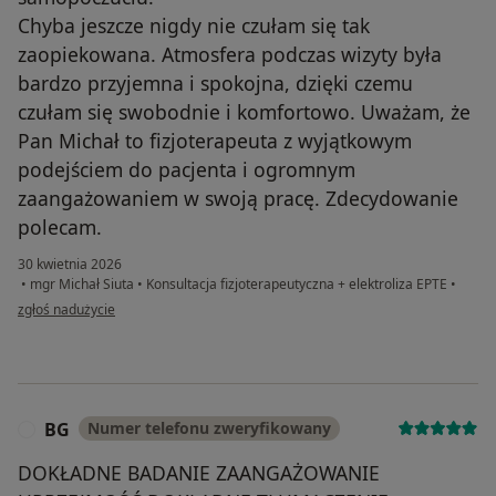
Chyba jeszcze nigdy nie czułam się tak
zaopiekowana. Atmosfera podczas wizyty była
bardzo przyjemna i spokojna, dzięki czemu
czułam się swobodnie i komfortowo. Uważam, że
Pan Michał to fizjoterapeuta z wyjątkowym
podejściem do pacjenta i ogromnym
zaangażowaniem w swoją pracę. Zdecydowanie
polecam.
30 kwietnia 2026
•
mgr Michał Siuta
•
Konsultacja fizjoterapeutyczna + elektroliza EPTE
•
w opinii użytkownika Kasia
zgłoś nadużycie
BG
Numer telefonu zweryfikowany
B
DOKŁADNE BADANIE ZAANGAŻOWANIE