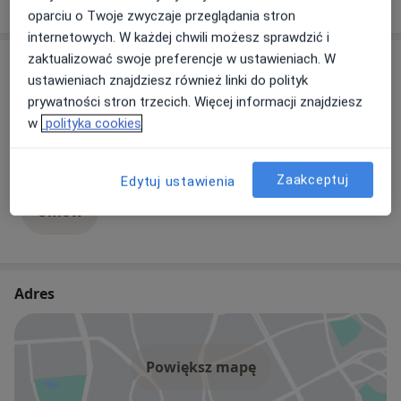
W jaki sposób ustalane są ceny?
oparciu o Twoje zwyczaje przeglądania stron
internetowych. W każdej chwili możesz sprawdzić i
zaktualizować swoje preferencje w ustawieniach. W
Specjaliści
ustawieniach znajdziesz również linki do polityk
prywatności stron trzecich. Więcej informacji znajdziesz
mgr Michał Siuta
w
polityka cookies
Popularny
Fizjoterapeuta
111 opinii
Zaakceptuj
Edytuj ustawienia
Umów
Adres
Powiększ mapę