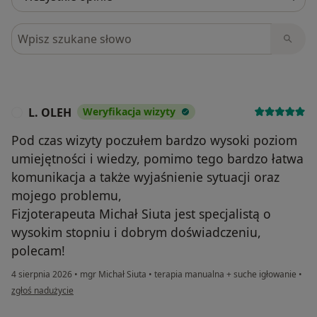
Szukaj w opiniach
L. OLEH
Weryfikacja wizyty
L
Pod czas wizyty poczułem bardzo wysoki poziom
umiejętności i wiedzy, pomimo tego bardzo łatwa
komunikacja a także wyjaśnienie sytuacji oraz
mojego problemu,
Fizjoterapeuta Michał Siuta jest specjalistą o
wysokim stopniu i dobrym doświadczeniu,
polecam!
4 sierpnia 2026
•
mgr Michał Siuta
•
terapia manualna + suche igłowanie
•
w opinii użytkownika L. OLEH
zgłoś nadużycie