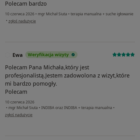
Polecam bardzo
10 czerwca 2026
•
mgr Michał Siuta
•
terapia manualna + suche igłowanie
w opinii użytkownika Magda
•
zgłoś nadużycie
Ewa
Weryfikacja wizyty
E
Polecam Pana Michała,który jest
profesjonalistą.Jestem zadowolona z wizyt,które
mi bardzo pomogły.
Polecam
10 czerwca 2026
•
mgr Michał Siuta
•
INDIBA oraz INDIBA + terapia manualna
•
w opinii użytkownika Ewa
zgłoś nadużycie