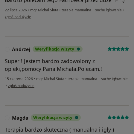
22 lipca 2026
•
mgr Michał Siuta
•
terapia manualna + suche igłowanie
•
w opinii użytkownika Ada
zgłoś nadużycie
Andrzej
Weryfikacja wizyty
A
Super ! Jestem bardzo zadowolony z
opieki,pomocy Pana Michała.Polecam.!
15 czerwca 2026
•
mgr Michał Siuta
•
terapia manualna + suche igłowanie
w opinii użytkownika Andrzej
•
zgłoś nadużycie
Magda
Weryfikacja wizyty
M
Terapia bardzo skuteczna ( manualna i igły )