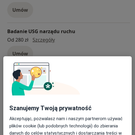
Umów
Badanie USG narządu ruchu
Badanie USG narządu ruchu
Od 280 zł
Szczegóły
Umów
INDIBA oraz INDIBA + terapia manualna
INDIBA oraz INDIBA + terapia man
Od 250 zł
Szczegóły
Umów
Szanujemy Twoją prywatność
+ 1 usługa
Akceptując, pozwalasz nam i naszym partnerom używać
plików cookie (lub podobnych technologii) do zbierania
danych do celów statystycznych i dostarczania treści w