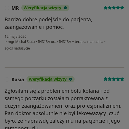
MR
Weryfikacja wizyty
M
Bardzo dobre podejście do pacjenta,
zaangażowanie i pomoc.
12 maja 2026
•
mgr Michał Siuta
•
INDIBA oraz INDIBA + terapia manualna
•
w opinii użytkownika MR
zgłoś nadużycie
Kasia
Weryfikacja wizyty
K
Zgłosiłam się z problemem bólu kolana i od
samego początku zostałam potraktowana z
dużym zaangażowaniem oraz profesjonalizmem.
Pan doktor absolutnie nie był lekceważący ,czuć
było, że naprawdę zależy mu na pacjencie i jego
samopoczuciu.