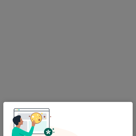
mgr Piotr Sorek
·
Więcej
Fizjoterapeuta
23 opinie
Sadowa 67, Oświęcim
•
Mapa
Centrum Uśmiechnij Mi Się - Stomatologia, Implantologia, Dentysta
Konsultacja fizjoterapeutyczna
220 zł
Specjalista nie oferuje umawiania online pod tym adresem.
Poproś o wizytę