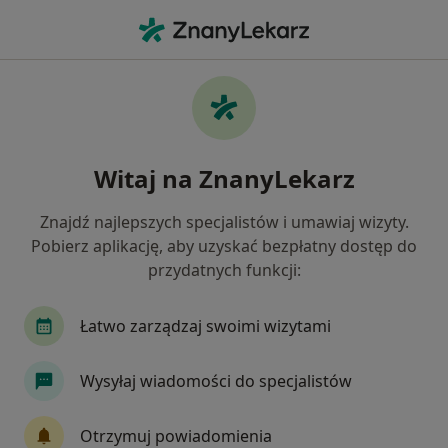
Me
Konsultacja Fizjoterapeutyczna • Oświęcim, małopolskie
Filtry
• 1
Ubezpieczenie
Map
Konsultacja fizjoterapeutyczna specjaliści w
Witaj na ZnanyLekarz
Oświęcimiu
Jak działają wyniki wyszukiwania
Znajdź najlepszych specjalistów i umawiaj wizyty.
Pobierz aplikację, aby uzyskać bezpłatny dostęp do
przydatnych funkcji:
Jakiego specjalisty szukasz?
Fizjoterapeuta
Neurolog
Ortopeda
L
Łatwo zarządzaj swoimi wizytami
Wysyłaj wiadomości do specjalistów
Otrzymuj powiadomienia