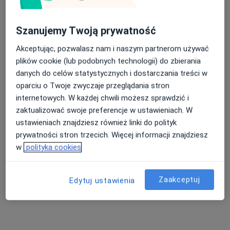
Szanujemy Twoją prywatność
Orto Reha SPORT
Akceptując, pozwalasz nam i naszym partnerom używać
·
Więcej
Fizjoterapia, Ortopedia, Reumatologia
plików cookie (lub podobnych technologii) do zbierania
1133 opinie
danych do celów statystycznych i dostarczania treści w
oparciu o Twoje zwyczaje przeglądania stron
Zagrodowa 31, Oświęcim
•
Mapa
internetowych. W każdej chwili możesz sprawdzić i
Konsultacja fizjoterapeutyczna
180 zł
zaktualizować swoje preferencje w ustawieniach. W
Pokaż więcej usług
ustawieniach znajdziesz również linki do polityk
prywatności stron trzecich. Więcej informacji znajdziesz
w
polityka cookies
mgr Piotr Nenko
mgr Barbara
fizjoterapeuta
Kanclerz
fizjoterapeuta
Zaakceptuj
Edytuj ustawienia
Brak dostępnych specjalistów z wolnymi terminami w tym centrum medycznym.
Pokaż profil