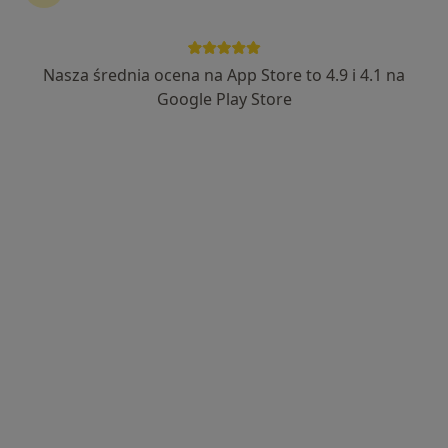
Nasza średnia ocena na App Store to 4.9 i 4.1 na
mgr Filip Barcik
Google Play Store
Fizjoterapeuta
154 opinie
Plac Tadeusza Kościuszki 12, Oświęcim
•
Mapa
Centrum Medyczne Medica
Konsultacja fizjoterapeutyczna
200 zł
Specjalista nie oferuje umawiania online pod tym adresem.
Poproś o wizytę