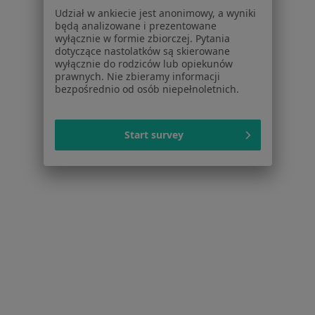
Fizjoterapeuci w Oświęcimiu
Udział w ankiecie jest anonimowy, a wyniki
będą analizowane i prezentowane
Chirurdzy w Oświęcimiu
wyłącznie w formie zbiorczej. Pytania
dotyczące nastolatków są skierowane
Pediatrzy w Oświęcimiu
wyłącznie do rodziców lub opiekunów
prawnych. Nie zbieramy informacji
Więcej (15)
bezpośrednio od osób niepełnoletnich.
Więcej w kategorii: Popularne specjalizacje
Start survey
Strona Główna
Usługi I Zabiegi
Konsultacja Fizjoterapeutyczna
Oświęcim
Zmień miasto
Zmień miast
Serwis
Regulamin
Polityka prywatności pacjentów