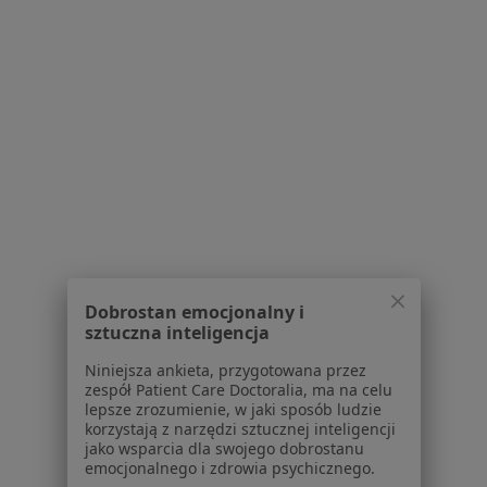
Powiązane wyszukiwania
Usługi w Oświęcimiu
Fizjoterapia w Oświęcimiu
Rehabilitacja w Oświęcimiu
Masaż leczniczy w Oświęcimiu
Terapia manualna w Oświęcimiu
Rehabilitacja ortopedyczna w Oświęcimiu
Dobrostan emocjonalny i
Więcej (15)
sztuczna inteligencja
Więcej w kategorii: Usługi w Oświęcimiu
Niniejsza ankieta, przygotowana przez
Popularne specjalizacje
zespół Patient Care Doctoralia, ma na celu
lepsze zrozumienie, w jaki sposób ludzie
Stomatolodzy w Oświęcimiu
korzystają z narzędzi sztucznej inteligencji
jako wsparcia dla swojego dobrostanu
Interniści w Oświęcimiu
emocjonalnego i zdrowia psychicznego.