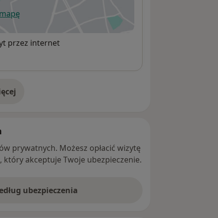
 mapę
wiera się w nowej karcie
t przez internet
ęcej
adresie
h
ntów prywatnych. Możesz opłacić wizytę
ę, który akceptuje Twoje ubezpieczenie.
według ubezpieczenia