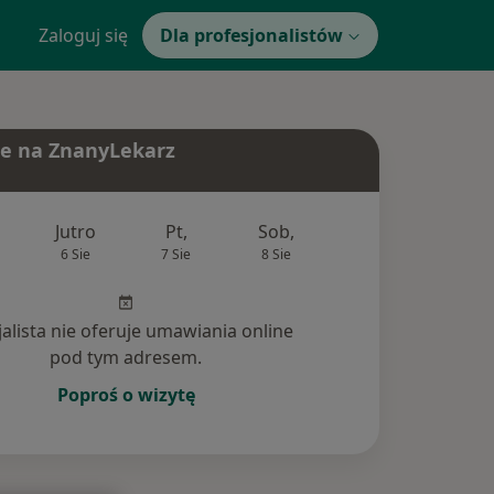
Zaloguj się
Dla profesjonalistów
e na ZnanyLekarz
Jutro
Pt,
Sob,
Ndz,
Pon
6 Sie
7 Sie
8 Sie
9 Sie
10 Si
jalista nie oferuje umawiania online
pod tym adresem.
Poproś o wizytę