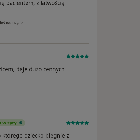
się pacjentem, z łatwością
opinii użytkownika Paulina W
łoś nadużycie
dzicem, daje dużo cennych
 E.K
a wizyty
do którego dziecko biegnie z