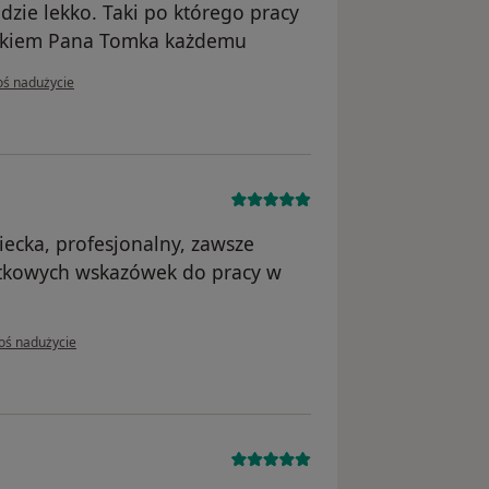
zie lekko. Taki po którego pracy
ynkiem Pana Tomka każdemu
pinii użytkownika Katarzyna Chmielewska
oś nadużycie
ecka, profesjonalny, zawsze
atkowych wskazówek do pracy w
pinii użytkownika Basia
oś nadużycie