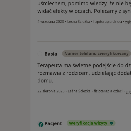
uśmiechem, pomimo wiedzy, że nie będ
widać efekty w oczach. Polecamy z s
w o
4 września 2023
•
Leśna Ścieżka
•
fizjoterapia dzieci
•
zgł
Basia
Numer telefonu zweryfikowany
B
Terapeuta ma świetne podejście do dzi
rozmawia z rodzicem, udzielając dod
domu.
w o
22 sierpnia 2023
•
Leśna Ścieżka
•
fizjoterapia dzieci
•
zgł
Pacjent
Weryfikacja wizyty