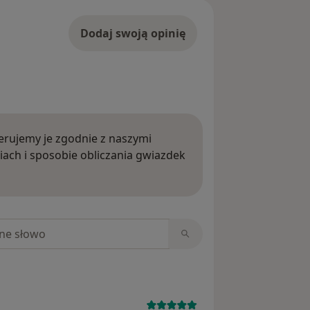
Dodaj swoją opinię
rujemy je zgodnie z naszymi
iach i sposobie obliczania gwiazdek
ięcej o opiniach
niach