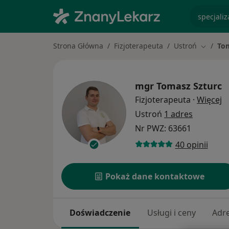
specjaliz
Strona Główna
Fizjoterapeuta
Ustroń
Tom
Zmień m
mgr
Tomasz Szturc
O
Fizjoterapeuta
·
Więcej
Ustroń
1 adres
Nr PWZ: 63661
40 opinii
Pokaż dane kontaktowe
Doświadczenie
Usługi i ceny
Adr