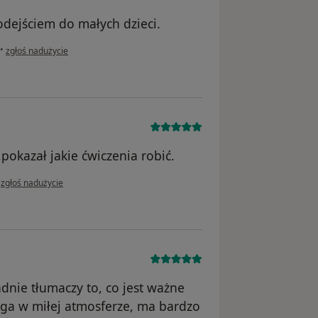
odejściem do małych dzieci.
w opinii użytkownika Magda
•
zgłoś nadużycie
pokazał jakie ćwiczenia robić.
w opinii użytkownika Anonim
•
zgłoś nadużycie
dnie tłumaczy to, co jest ważne
ega w miłej atmosferze, ma bardzo