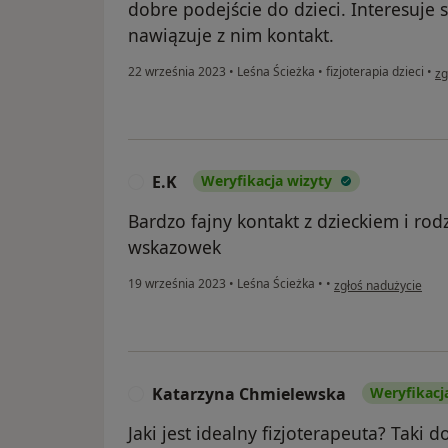
dobre podejście do dzieci. Interesuje 
nawiązuje z nim kontakt.
w 
22 września 2023
•
Leśna Ścieżka
•
fizjoterapia dzieci
•
zg
E.K
Weryfikacja wizyty
E
Bardzo fajny kontakt z dzieckiem i ro
wskazowek
w opinii użytkownika
19 września 2023
•
Leśna Ścieżka
•
•
zgłoś nadużycie
Katarzyna Chmielewska
Weryfikacj
K
Jaki jest idealny fizjoterapeuta? Taki 