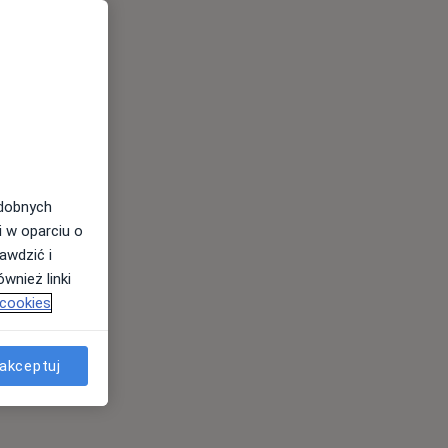
odobnych
i w oparciu o
awdzić i
wnież linki
 cookies
akceptuj