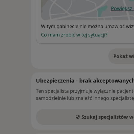
Powiększ
ot
Dostępność
W tym gabinecie nie można umawiać wizy
Co mam zrobić w tej sytuacji?
Pokaż wi
o 
Ubezpieczenia - brak akceptowanyc
Ten specjalista przyjmuje wyłącznie pacje
samodzielnie lub znaleźć innego specjalist
Szukaj specjalistów 