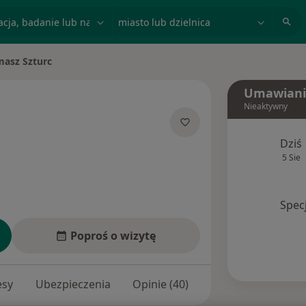
acja, badanie lub nazwisko
miasto lub dzielnica
asz Szturc
iasto
Umawiani
Nieaktywny
 specjalizacjach
Dziś
5 Sie
Spec
Poproś o wizytę
esy
Ubezpieczenia
Opinie (40)