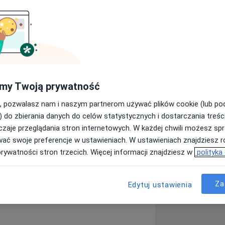
em fizjoterapii, terapeutą NDT-
niemowląt, zmagających się z chorobami
stawy oraz zaburzeniami napięcia
eż techniki rozluźniania mięśniowo-
my Twoją prywatność
ręki. Pomagam w doborze zaopatrzenia
, pozwalasz nam i naszym partnerom używać plików cookie (lub p
) do zbierania danych do celów statystycznych i dostarczania treśc
zaje przeglądania stron internetowych. W każdej chwili możesz spr
wać swoje preferencje w ustawieniach. W ustawieniach znajdziesz ró
prywatności stron trzecich. Więcej informacji znajdziesz w
polityka
Za
Edytuj ustawienia