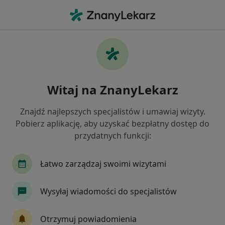
Me
Internista • Ustroń, śląskie
Filtry
Ubezpieczenie
Mapa
Polecani interniści w Ustroniu
Witaj na ZnanyLekarz
Jak działają wyniki wyszukiwania
Znajdź najlepszych specjalistów i umawiaj wizyty.
Pobierz aplikację, aby uzyskać bezpłatny dostęp do
Wybierz swoje ubezpieczenie
przydatnych funkcji:
Łatwo zarządzaj swoimi wizytami
Wysyłaj wiadomości do specjalistów
Otrzymuj powiadomienia