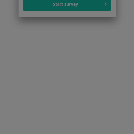
Więcej (15)
Start survey
Więcej w kategorii: Najczęstsze schorzenia
Strona Główna
Internista
Ustroń
Zmień miasto
Serwis
Regulamin
Polityka prywatności pacjentów
Polityka prywatności profesjonalistów
Polityka prywatności dla profesjonalistów, których
dane pozyskaliśmy samodzielnie
Polityka cookies
Jak działają wyniki wyszukiwania
Dostępność