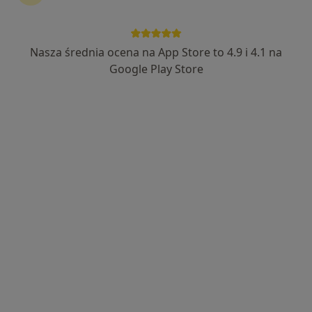
Bezpieczne płatności
lek. Barbara Adamus-Sibik
Nasza średnia ocena na App Store to 4.9 i 4.1 na
·
Więcej
Internista, Kardiolog, Lekarz rodzinny
Google Play Store
2 opinie
Partyzantów 63, Bielsko-Biała
•
Mapa
Polskie Poradnie Medyczne Sp. z o.o.
Konsultacja internistyczna
od 150 zł
Specjalista nie oferuje umawiania online pod tym adresem.
Poproś o wizytę