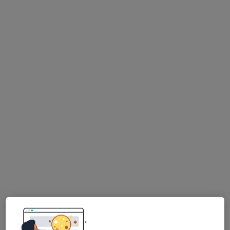
lek. Manuela Drozd-Sypień
·
Więcej
Internista, Diabetolog, Dietetyk
69 opinii
Piastowska 67 a, Bielsko-Biała
•
Mapa
Diabetica.me
Konsultacja diabetologiczna
320 zł
Specjalista nie oferuje umawiania online pod tym adresem.
Poproś o wizytę