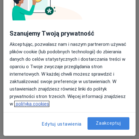
lek. Szymon Grzywacz
·
Więcej
Internista
90 opinii
Szanujemy Twoją prywatność
Adres
Online
Akceptując, pozwalasz nam i naszym partnerom używać
plików cookie (lub podobnych technologii) do zbierania
Szara 5, Bielsko-Biała
•
Mapa
danych do celów statystycznych i dostarczania treści w
Śląskie Centrum Ozonoterapii Sp. z o.o.
oparciu o Twoje zwyczaje przeglądania stron
internetowych. W każdej chwili możesz sprawdzić i
Konsultacja internistyczna
Brak ceny
zaktualizować swoje preferencje w ustawieniach. W
Specjalista nie oferuje umawiania online pod tym adresem.
ustawieniach znajdziesz również linki do polityk
prywatności stron trzecich. Więcej informacji znajdziesz
Poproś o wizytę
w
polityka cookies
Zaakceptuj
Edytuj ustawienia