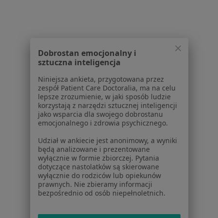
Interniści w Bielsku-Białej
Interniści w Tychach
Interniści w Rybniku
Interniści w Jastrzębiu-Zdroju
Dobrostan emocjonalny i
sztuczna inteligencja
Interniści w Żorach
Niniejsza ankieta, przygotowana przez
Więcej (14)
zespół Patient Care Doctoralia, ma na celu
lepsze zrozumienie, w jaki sposób ludzie
Więcej w kategorii: W pobliżu Ustronia
korzystają z narzędzi sztucznej inteligencji
jako wsparcia dla swojego dobrostanu
Najczęstsze schorzenia
emocjonalnego i zdrowia psychicznego.
Depresja Ustroń
Udział w ankiecie jest anonimowy, a wyniki
będą analizowane i prezentowane
Nerwica Ustroń
wyłącznie w formie zbiorczej. Pytania
dotyczące nastolatków są skierowane
Osteoporoza Ustroń
wyłącznie do rodziców lub opiekunów
prawnych. Nie zbieramy informacji
Choroby układu ruchu Ustroń
bezpośrednio od osób niepełnoletnich.
Nadciśnienie tętnicze Ustroń